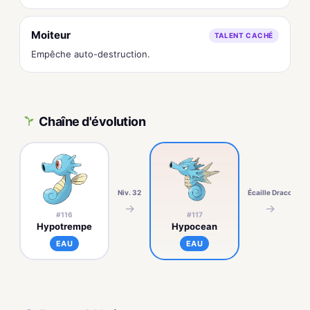
Moiteur
TALENT CACHÉ
Empêche auto-destruction.
Chaîne d'évolution
Niv. 32
Écaille Draco
→
→
#116
#117
Hypotrempe
Hypocean
EAU
EAU