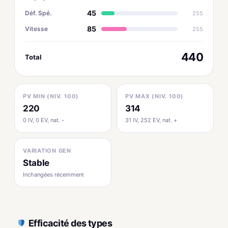
45
Déf. Spé.
255
85
Vitesse
255
440
Total
PV MIN (NIV. 100)
PV MAX (NIV. 100)
220
314
0 IV, 0 EV, nat. -
31 IV, 252 EV, nat. +
VARIATION GEN
Stable
Inchangées récemment
Efficacité des types