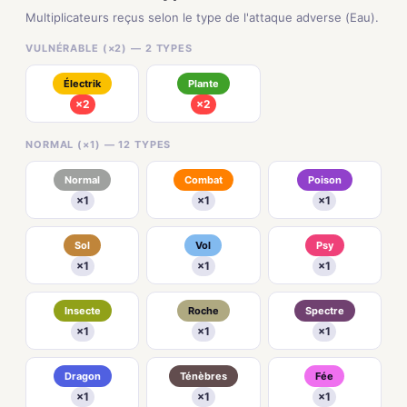
Multiplicateurs reçus selon le type de l'attaque adverse (Eau).
VULNÉRABLE (×2) — 2 TYPES
Électrik
Plante
×2
×2
NORMAL (×1) — 12 TYPES
Normal
Combat
Poison
×1
×1
×1
Sol
Vol
Psy
×1
×1
×1
Insecte
Roche
Spectre
×1
×1
×1
Dragon
Ténèbres
Fée
×1
×1
×1