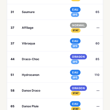
EAU
31
Saumure
65
SPÉ
NORMAL
37
Affilage
—
STAT
EAU
37
Vibraqua
60
SPÉ
DRAGON
44
Draco-Choc
85
SPÉ
EAU
51
Hydrocanon
110
SPÉ
DRAGON
58
Danse Draco
—
STAT
EAU
65
Danse Pluie
—
STAT