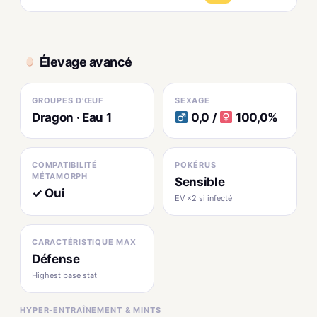
Élevage avancé
GROUPES D'ŒUF
SEXAGE
Dragon · Eau 1
0,0 /
100,0%
COMPATIBILITÉ
POKÉRUS
MÉTAMORPH
Sensible
✓ Oui
EV ×2 si infecté
CARACTÉRISTIQUE MAX
Défense
Highest base stat
HYPER-ENTRAÎNEMENT & MINTS