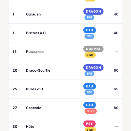
DRAGON
1
Ouragan
40
SPÉ
EAU
1
Pistolet à O
40
SPÉ
NORMAL
15
Puissance
—
STAT
DRAGON
20
Draco-Souffle
60
SPÉ
EAU
25
Bulles d’O
65
SPÉ
EAU
27
Cascade
80
PHYS
PSY
30
Hâte
—
STAT