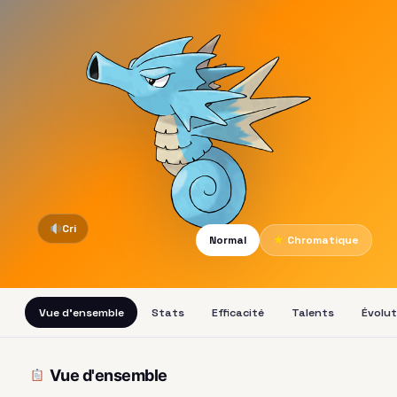
Cri
Normal
★
Chromatique
Vue d'ensemble
Stats
Efficacité
Talents
Évolut
Vue d'ensemble