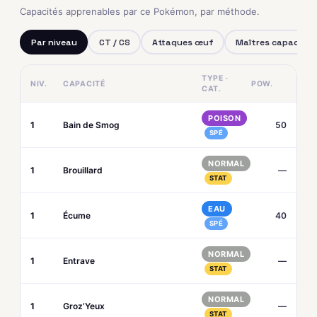
Capacités apprenables par ce Pokémon, par méthode.
Par niveau
CT / CS
Attaques œuf
Maîtres capacités
TYPE ·
NIV.
CAPACITÉ
POW.
CAT.
POISON
1
Bain de Smog
50
SPÉ
NORMAL
1
Brouillard
—
STAT
EAU
1
Écume
40
SPÉ
NORMAL
1
Entrave
—
STAT
NORMAL
1
Groz’Yeux
—
STAT