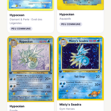
Hypocéan
Hypocean
Aquapolis
Diamant & Perle : Eveil des
Légendes
PEU COMMUNE
PEU COMMUNE
Misty's Seadra
Hypocéan
Gym Heroes
Fossile