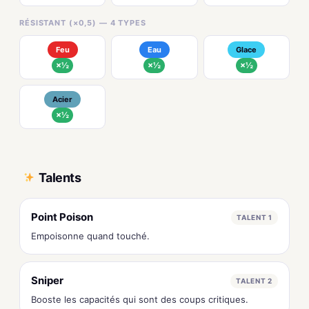
RÉSISTANT (×0,5) — 4 TYPES
Feu
Eau
Glace
×½
×½
×½
Acier
×½
Talents
Point Poison
TALENT 1
Empoisonne quand touché.
Sniper
TALENT 2
Booste les capacités qui sont des coups critiques.