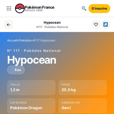
Aller au contenu
Pokémon France
S'inscrire
DEPUIS 1999
Hypocean
←
♡
#117 · Pokédex National
Accueil
›
Pokédex
›
#117 Hypocean
N° 117 · Pokédex National
Hypocean
Eau
TAILLE
POIDS
1,2 m
25,0 kg
CATÉGORIE
GÉNÉRATION
Pokémon Dragon
Gen I