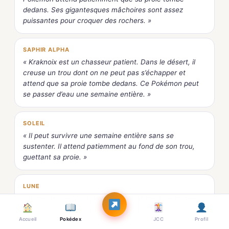
dedans. Ses gigantesques mâchoires sont assez
puissantes pour croquer des rochers. »
SAPHIR ALPHA
« Kraknoix est un chasseur patient. Dans le désert, il
creuse un trou dont on ne peut pas s’échapper et
attend que sa proie tombe dedans. Ce Pokémon peut
se passer d’eau une semaine entière. »
SOLEIL
« Il peut survivre une semaine entière sans se
sustenter. Il attend patiemment au fond de son trou,
guettant sa proie. »
LUNE
« Il creuse des trous dans le sable et brise les rochers
qui le gênent d’un coup de mâchoire. Ses terriers
ressemblent à un entonnoir. »
Accueil
Pokédex
JCC
Profil