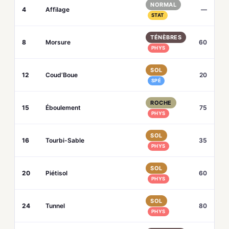
NORMAL
4
Affilage
—
STAT
TÉNÈBRES
8
Morsure
60
PHYS
SOL
12
Coud’Boue
20
SPÉ
ROCHE
15
Éboulement
75
PHYS
SOL
16
Tourbi-Sable
35
PHYS
SOL
20
Piétisol
60
PHYS
SOL
24
Tunnel
80
PHYS