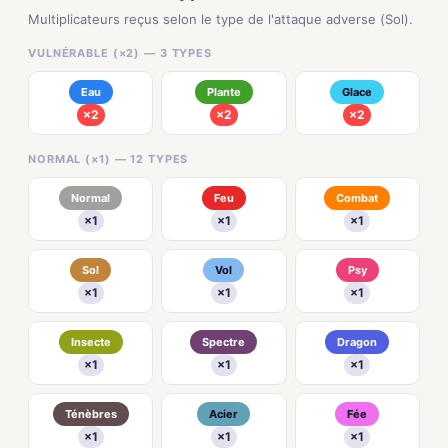
Multiplicateurs reçus selon le type de l'attaque adverse (Sol).
VULNÉRABLE (×2) — 3 TYPES
Eau
Plante
Glace
×2
×2
×2
NORMAL (×1) — 12 TYPES
Normal
Feu
Combat
×1
×1
×1
Sol
Vol
Psy
×1
×1
×1
Insecte
Spectre
Dragon
×1
×1
×1
Ténèbres
Acier
Fée
×1
×1
×1