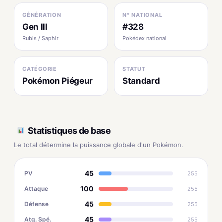
GÉNÉRATION
N° NATIONAL
Gen III
#328
Rubis / Saphir
Pokédex national
CATÉGORIE
STATUT
Pokémon Piégeur
Standard
Statistiques de base
Le total détermine la puissance globale d'un Pokémon.
45
PV
255
100
Attaque
255
45
Défense
255
45
Atq. Spé.
255