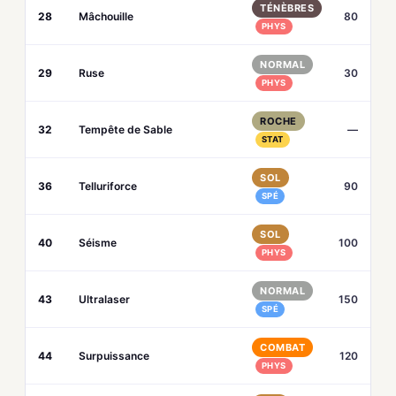
TÉNÈBRES
28
Mâchouille
80
PHYS
NORMAL
29
Ruse
30
PHYS
ROCHE
32
Tempête de Sable
—
STAT
SOL
36
Telluriforce
90
SPÉ
SOL
40
Séisme
100
PHYS
NORMAL
43
Ultralaser
150
SPÉ
COMBAT
44
Surpuissance
120
PHYS