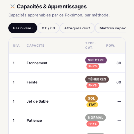
Capacités & Apprentissages
Capacités apprenables par ce Pokémon, par méthode.
Par niveau
CT / CS
Attaques œuf
Maîtres capacités
TYPE ·
NIV.
CAPACITÉ
POW.
CAT.
SPECTRE
1
Étonnement
30
PHYS
TÉNÈBRES
1
Feinte
60
PHYS
SOL
1
Jet de Sable
—
STAT
NORMAL
1
Patience
—
PHYS