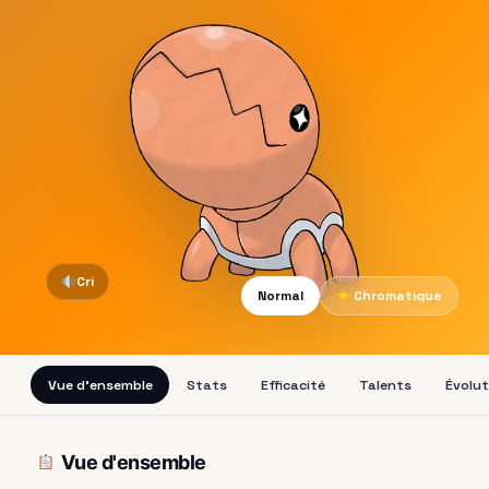
Cri
Normal
★
Chromatique
Vue d'ensemble
Stats
Efficacité
Talents
Évolut
Vue d'ensemble