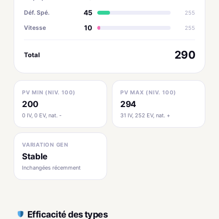
45
Déf. Spé.
255
10
Vitesse
255
290
Total
PV MIN (NIV. 100)
PV MAX (NIV. 100)
200
294
0 IV, 0 EV, nat. -
31 IV, 252 EV, nat. +
VARIATION GEN
Stable
Inchangées récemment
Efficacité des types