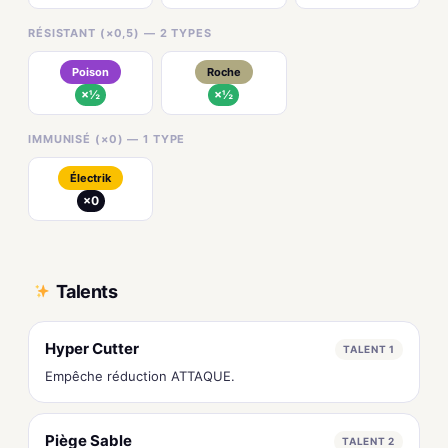
RÉSISTANT (×0,5) — 2 TYPES
Poison
Roche
×½
×½
IMMUNISÉ (×0) — 1 TYPE
Électrik
×0
Talents
Hyper Cutter
TALENT 1
Empêche réduction ATTAQUE.
Piège Sable
TALENT 2