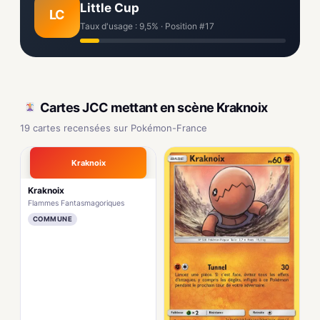
Little Cup
LC
Taux d'usage : 9,5% · Position #17
Cartes JCC mettant en scène Kraknoix
19 cartes recensées sur Pokémon-France
Kraknoix
Kraknoix
Flammes Fantasmagoriques
COMMUNE