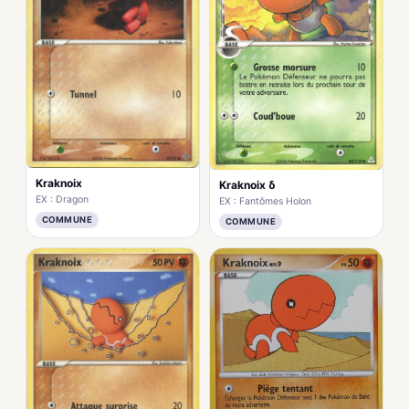
Kraknoix
Kraknoix δ
EX : Dragon
EX : Fantômes Holon
COMMUNE
COMMUNE