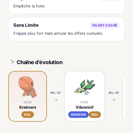
Empêche la fuite.
Sans Limite
TALENT CACHÉ
Frappe plus fort mais annule les effets cumulés.
Chaîne d'évolution
Niv. 35
Niv. 45
→
→
#328
#329
Kraknoix
Vibraninf
SOL
DRAGON
SOL
D