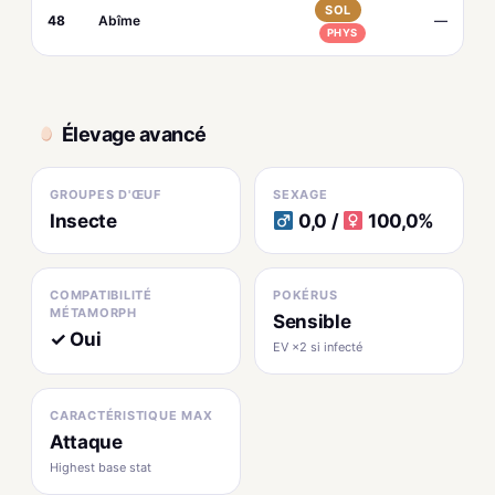
SOL
48
Abîme
—
PHYS
Élevage avancé
GROUPES D'ŒUF
SEXAGE
Insecte
0,0 /
100,0%
COMPATIBILITÉ
POKÉRUS
MÉTAMORPH
Sensible
✓ Oui
EV ×2 si infecté
CARACTÉRISTIQUE MAX
Attaque
Highest base stat