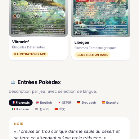
Vibraninf
Libégon
Étincelles Déferlantes
Flammes Fantasmagoriques
ILLUSTRATION RARE
ILLUSTRATION RARE
Entrées Pokédex
Description par jeu, avec sélection de langue.
Français
English
日本語
Deutsch
Español
Italiano
한국어
中文
NOIR
« Il creuse un trou conique dans le sable du désert et
se terre en attendant qu’une proie trébuche. »