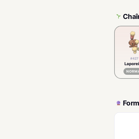
Chaî
#427
Laporei
NORM
Form