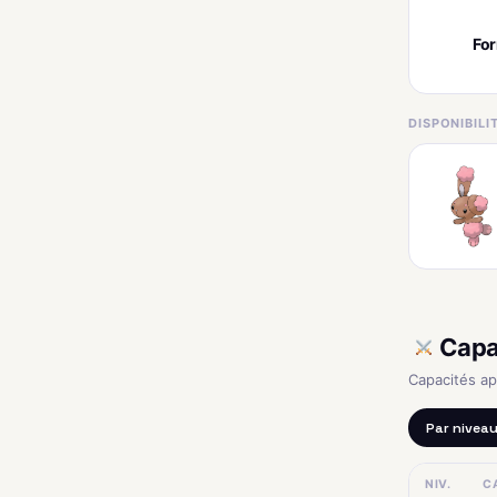
Fo
DISPONIBIL
Capa
Capacités a
Par nivea
NIV.
C