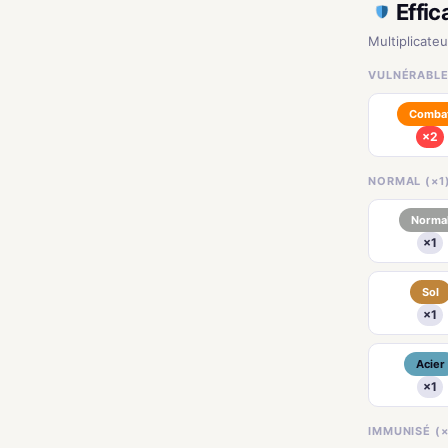
Effic
Multiplicate
VULNÉRABLE 
Comba
×2
NORMAL (×1
Norma
×1
Sol
×1
Acier
×1
IMMUNISÉ (×