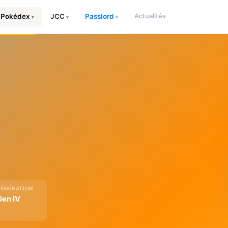
Actualités
Pokédex
JCC
Passlord
▾
▾
▾
GÉNÉRATION
Gen IV