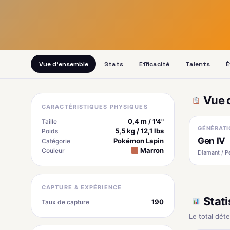
Vue d'ensemble
Stats
Efficacité
Talents
É
Vue 
CARACTÉRISTIQUES PHYSIQUES
0,4 m / 1'4"
Taille
GÉNÉRATI
5,5 kg / 12,1 lbs
Poids
Gen IV
Pokémon Lapin
Catégorie
Marron
Couleur
Diamant / P
CAPTURE & EXPÉRIENCE
Stati
190
Taux de capture
Le total dét