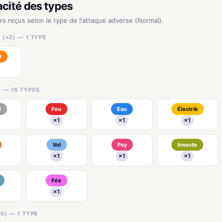
acité des types
urs reçus selon le type de l'attaque adverse (Normal).
(×2) — 1 TYPE
t
) — 16 TYPES
l
Feu
Eau
Électrik
×1
×1
×1
Vol
Psy
Insecte
×1
×1
×1
Fée
×1
0) — 1 TYPE