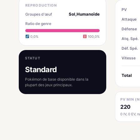
REPRODUCTION
PV
Sol,Humanoïde
Groupes d'œuf
Attaque
Ratio de genre
Défense
0,0%
100,0%
Atq. Spé.
Déf. Spé.
Vitesse
STATUT
Standard
Total
Pokémon de base disponible dans la
plupart des jeux principaux.
PV MIN (N
220
0 IV, 0 EV, na