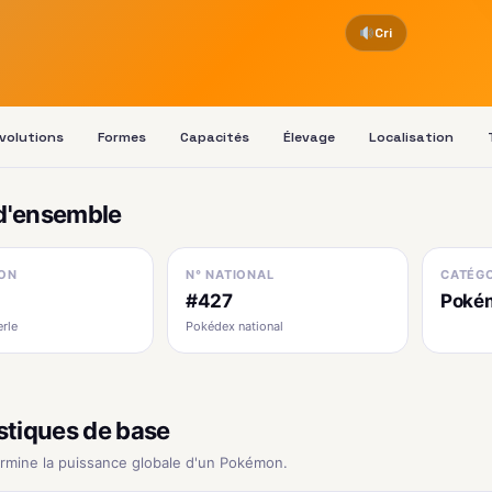
Cri
volutions
Formes
Capacités
Élevage
Localisation
d'ensemble
ON
N° NATIONAL
CATÉGO
#427
Poké
erle
Pokédex national
stiques de base
ermine la puissance globale d'un Pokémon.