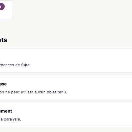
e
nts
chances de fuite.
sse
n ne peut utiliser aucun objet tenu.
ement
a paralysie.