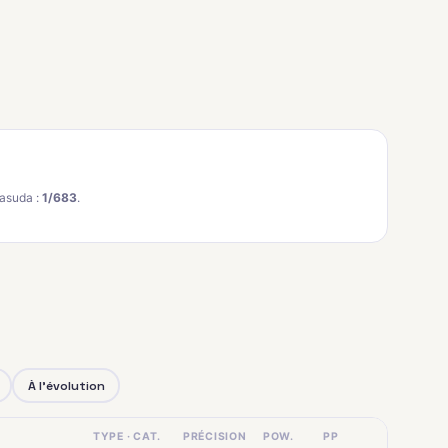
asuda :
1/683
.
À l'évolution
TYPE · CAT.
PRÉCISION
POW.
PP