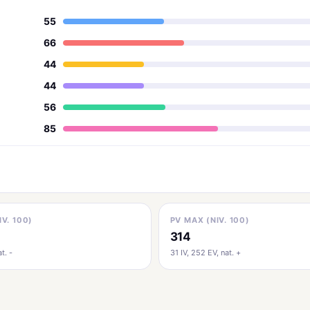
55
66
44
44
56
85
IV. 100)
PV MAX (NIV. 100)
314
t. -
31 IV, 252 EV, nat. +