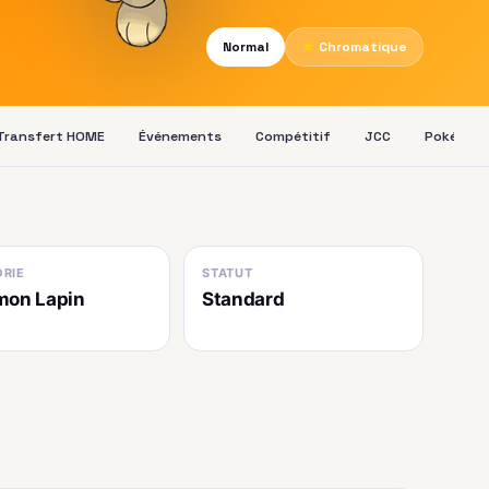
Normal
★
Chromatique
Transfert HOME
Événements
Compétitif
JCC
Pokédex
RIE
STATUT
mon Lapin
Standard