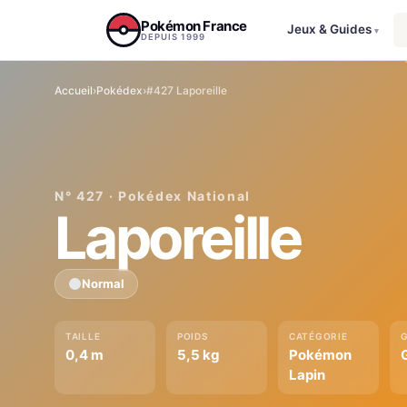
Aller au contenu
Pokémon France
Jeux & Guides
▾
DEPUIS 1999
Accueil
›
Pokédex
›
#427 Laporeille
N° 427 · Pokédex National
Laporeille
Normal
TAILLE
POIDS
CATÉGORIE
0,4 m
5,5 kg
Pokémon
Lapin