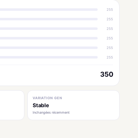
255
255
255
255
255
255
350
VARIATION GEN
Stable
Inchangées récemment