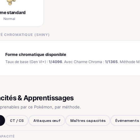
rme standard
Normal
ITÉ CHROMATIQUE (SHINY)
Forme chromatique disponible
Taux de base (Gen VI+) :
1/4096
. Avec Charme Chroma :
1/1365
. Méthode M
cités & Apprentissages
pprenables par ce Pokémon, par méthode.
u
CT / CS
Attaques œuf
Maîtres capacités
Événements
APACITÉ