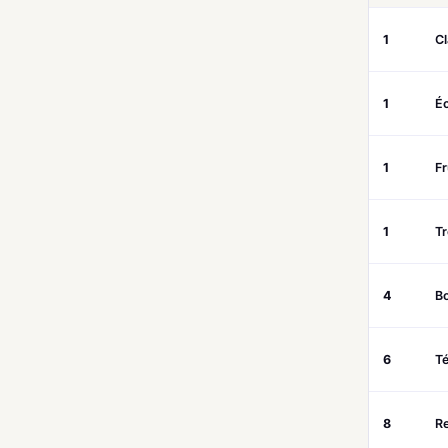
1
Cl
1
Éc
1
Fr
1
T
4
B
6
Té
8
R