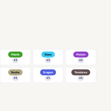
Plante
Glace
Poison
×1
×1
×1
Roche
Dragon
Ténèbres
×1
×1
×1