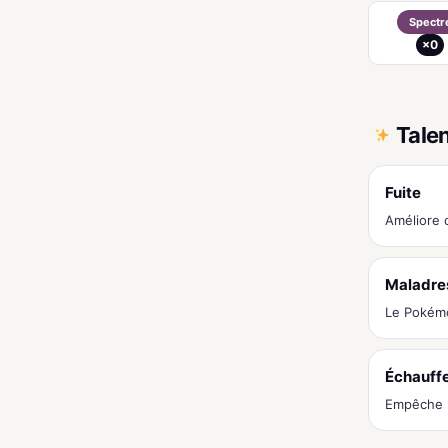
Spectr
×0
Tale
Fuite
Améliore 
Maladre
Le Pokémo
Échauff
Empêche l