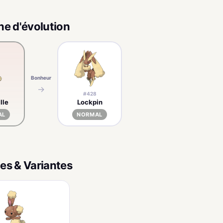
ne d'évolution
Bonheur
→
#428
lle
Lockpin
AL
NORMAL
es & Variantes