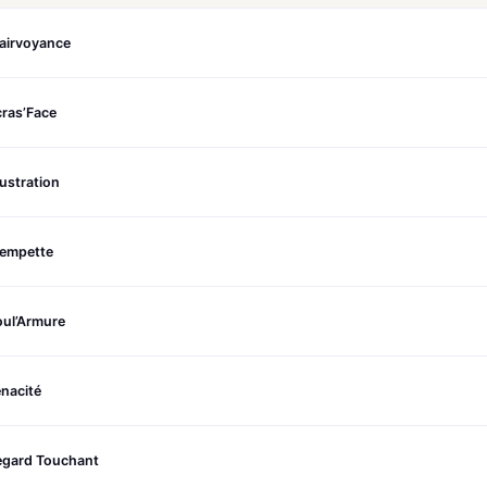
airvoyance
ras’Face
ustration
rempette
oul’Armure
nacité
egard Touchant