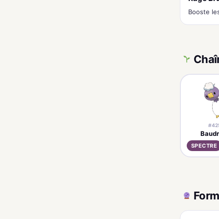
Booste les
Chaî
#42
Baudr
SPECTRE
Form