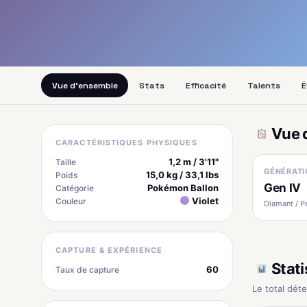
Vue d'ensemble
Stats
Efficacité
Talents
É
Vue 
CARACTÉRISTIQUES PHYSIQUES
1,2 m / 3'11"
Taille
GÉNÉRATI
15,0 kg / 33,1 lbs
Poids
Gen IV
Pokémon Ballon
Catégorie
Violet
Couleur
Diamant / P
CAPTURE & EXPÉRIENCE
Stati
60
Taux de capture
Le total dét