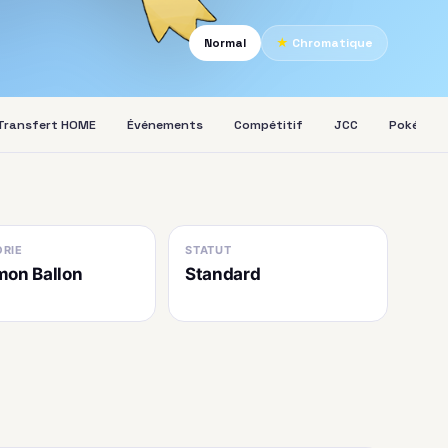
Normal
★
Chromatique
Transfert HOME
Événements
Compétitif
JCC
Pokédex
RIE
STATUT
on Ballon
Standard