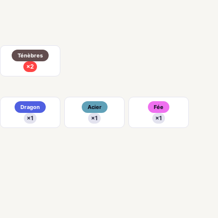
Ténèbres
×2
Dragon
Acier
Fée
×1
×1
×1