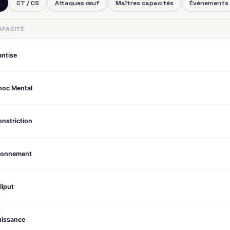
u
CT / CS
Attaques œuf
Maîtres capacités
Événements
APACITÉ
antise
hoc Mental
nstriction
tonnement
lliput
uissance