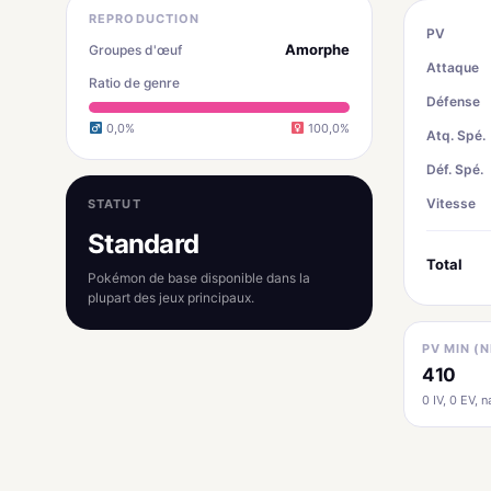
REPRODUCTION
PV
Amorphe
Groupes d'œuf
Attaque
Ratio de genre
Défense
0,0%
100,0%
Atq. Spé.
Déf. Spé.
Vitesse
STATUT
Standard
Total
Pokémon de base disponible dans la
plupart des jeux principaux.
PV MIN (N
410
0 IV, 0 EV, na