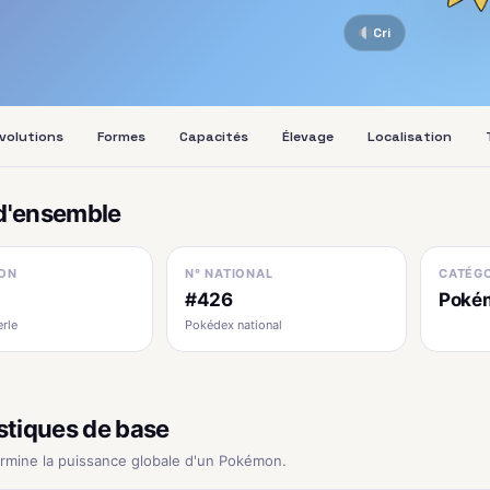
Cri
volutions
Formes
Capacités
Élevage
Localisation
d'ensemble
ON
N° NATIONAL
CATÉGO
#426
Pokém
erle
Pokédex national
stiques de base
ermine la puissance globale d'un Pokémon.