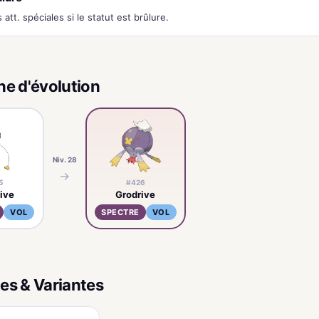
 att. spéciales si le statut est brûlure.
ne d'évolution
Niv. 28
→
5
#426
ive
Grodrive
VOL
SPECTRE
VOL
es & Variantes