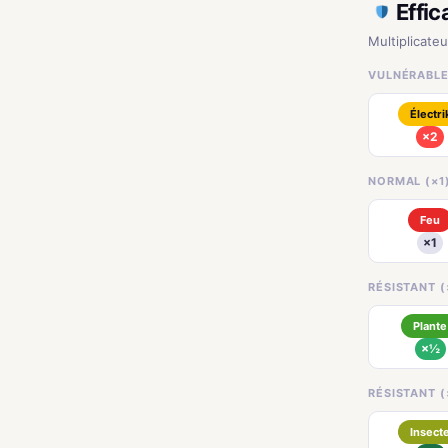
Effic
Multiplicateu
VULNÉRABLE
Électri
×2
NORMAL (×1
Feu
×1
RÉSISTANT (
Plante
×½
RÉSISTANT (
Insect