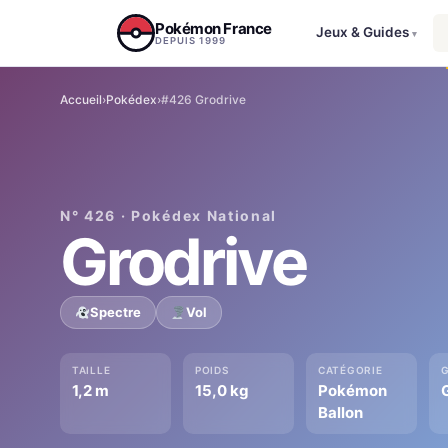
Aller au contenu
Pokémon France
Jeux & Guides
▾
DEPUIS 1999
Accueil
›
Pokédex
›
#426 Grodrive
N° 426 · Pokédex National
Grodrive
Spectre
Vol
TAILLE
POIDS
CATÉGORIE
1,2 m
15,0 kg
Pokémon
Ballon