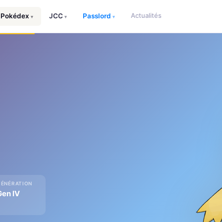
Actualités
Pokédex
JCC
Passlord
▾
▾
▾
GÉNÉRATION
Gen IV