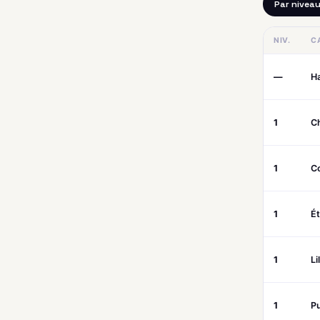
Par nivea
NIV.
C
—
H
1
C
1
Co
1
É
1
Li
1
P