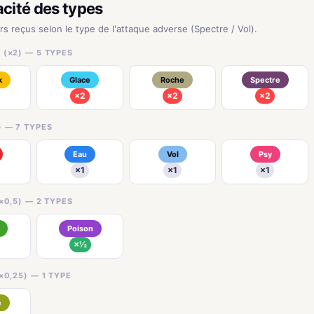
acité des types
rs reçus selon le type de l'attaque adverse (Spectre / Vol).
 (×2) — 5 TYPES
k
Glace
Roche
Spectre
×2
×2
×2
) — 7 TYPES
Eau
Vol
Psy
×1
×1
×1
×0,5) — 2 TYPES
Poison
×½
×0,25) — 1 TYPE
e