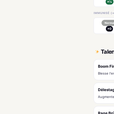
×¼
IMMUNISÉ (×
Norma
×0
Tale
Boom Fi
Blesse l'
Délesta
Augmente l
Rage Brû