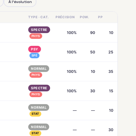
À l'évolution
TYPE · CAT.
PRÉCISION
POW.
PP
SPECTRE
100%
90
10
PHYS
PSY
100%
50
25
SPÉ
NORMAL
100%
10
35
PHYS
SPECTRE
100%
30
15
PHYS
NORMAL
—
—
10
STAT
NORMAL
—
—
30
STAT