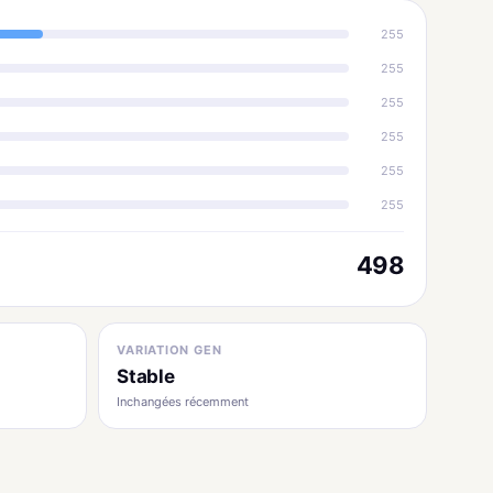
255
255
255
255
255
255
498
VARIATION GEN
Stable
Inchangées récemment