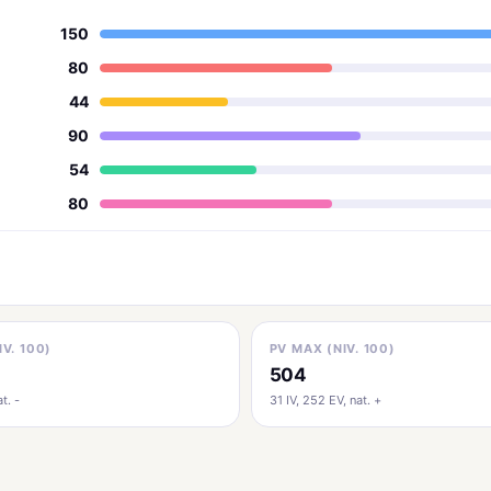
150
80
44
90
54
80
IV. 100)
PV MAX (NIV. 100)
504
t. -
31 IV, 252 EV, nat. +