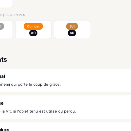
0) — 3 TYPES
l
Combat
Sol
×0
×0
nts
nal
ennemi qui porte le coup de grâce.
ge
a Vit. si l'objet tenu est utilisé ou perdu.
lure