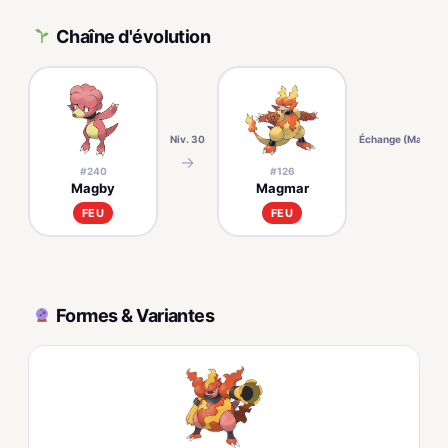
Chaîne d'évolution
Niv. 30
Échange (Magmari
→
→
#240
#126
Magby
Magmar
FEU
FEU
Formes & Variantes