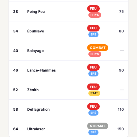
FEU
28
Poing Feu
75
PHYS
FEU
34
Ébullilave
80
SPÉ
COMBAT
40
Balayage
—
PHYS
FEU
46
Lance-Flammes
90
SPÉ
FEU
52
Zénith
—
STAT
FEU
58
Déflagration
110
SPÉ
NORMAL
64
Ultralaser
150
SPÉ