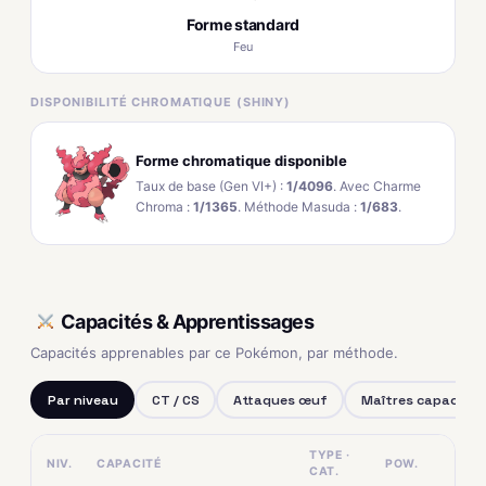
Forme standard
Feu
DISPONIBILITÉ CHROMATIQUE (SHINY)
Forme chromatique disponible
Taux de base (Gen VI+) :
1/4096
. Avec Charme
Chroma :
1/1365
. Méthode Masuda :
1/683
.
Capacités & Apprentissages
Capacités apprenables par ce Pokémon, par méthode.
Par niveau
CT / CS
Attaques œuf
Maîtres capacités
TYPE ·
NIV.
CAPACITÉ
POW.
CAT.