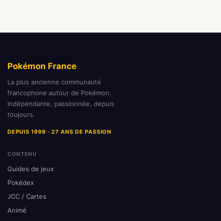
Pokémon France
La plus ancienne communauté
francophone autour de Pokémon.
Indépendante, passionnée, depuis
toujours.
DEPUIS 1999 · 27 ANS DE PASSION
CONTENU
Guides de jeux
Pokédex
JCC / Cartes
Animé