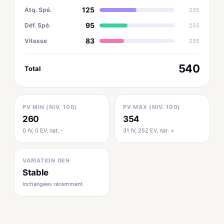
125
Atq. Spé.
255
95
Déf. Spé.
255
83
Vitesse
255
540
Total
PV MIN (NIV. 100)
PV MAX (NIV. 100)
260
354
0 IV, 0 EV, nat. -
31 IV, 252 EV, nat. +
VARIATION GEN
Stable
Inchangées récemment