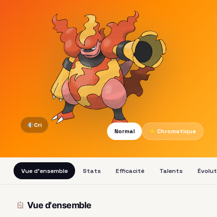
Cri
Normal
★
Chromatique
Vue d'ensemble
Stats
Efficacité
Talents
Évolut
Vue d'ensemble