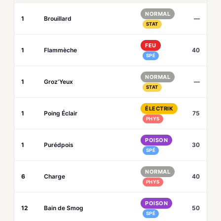
NORMAL
1
Brouillard
—
STAT
FEU
1
Flammèche
40
SPÉ
NORMAL
1
Groz’Yeux
—
STAT
ÉLECTRIK
1
Poing Éclair
75
PHYS
POISON
1
Purédpois
30
SPÉ
NORMAL
6
Charge
40
PHYS
POISON
12
Bain de Smog
50
SPÉ