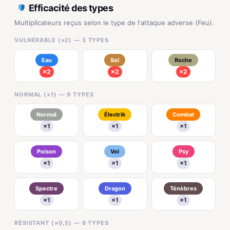
Efficacité des types
Multiplicateurs reçus selon le type de l'attaque adverse (Feu).
VULNÉRABLE (×2) — 3 TYPES
Eau
Sol
Roche
×2
×2
×2
NORMAL (×1) — 9 TYPES
Normal
Électrik
Combat
×1
×1
×1
Poison
Vol
Psy
×1
×1
×1
Spectre
Dragon
Ténèbres
×1
×1
×1
RÉSISTANT (×0,5) — 6 TYPES