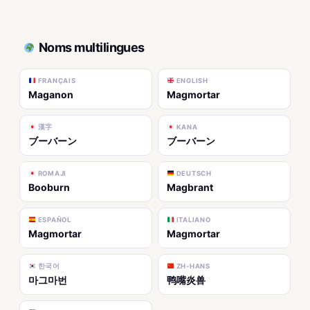
Noms multilingues
FRANÇAIS
ENGLISH
Maganon
Magmortar
漢字
KANA
ブーバーン
ブーバーン
ROMAJI
DEUTSCH
Booburn
Magbrant
ESPAÑOL
ITALIANO
Magmortar
Magmortar
한국어
ZH-HANS
마그마번
鸭嘴炎兽