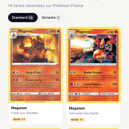
14 cartes recensées sur Pokémon-France
Standard
Variante
13
1
Maganon
Maganon
Clash des Rebelles
Harmonie des Esprits
RARE V1
RARE V1