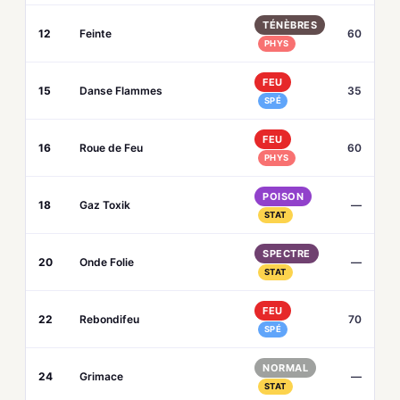
TÉNÈBRES
12
Feinte
60
PHYS
FEU
15
Danse Flammes
35
SPÉ
FEU
16
Roue de Feu
60
PHYS
POISON
18
Gaz Toxik
—
STAT
SPECTRE
20
Onde Folie
—
STAT
FEU
22
Rebondifeu
70
SPÉ
NORMAL
24
Grimace
—
STAT