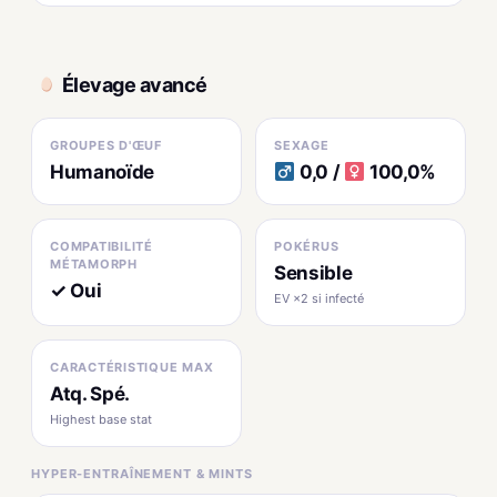
Élevage avancé
GROUPES D'ŒUF
SEXAGE
Humanoïde
0,0 /
100,0%
COMPATIBILITÉ
POKÉRUS
MÉTAMORPH
Sensible
✓ Oui
EV ×2 si infecté
CARACTÉRISTIQUE MAX
Atq. Spé.
Highest base stat
HYPER-ENTRAÎNEMENT & MINTS