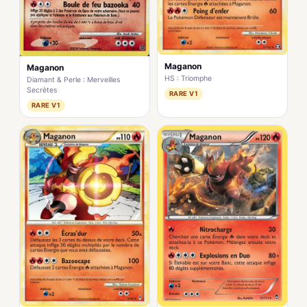
Maganon
Maganon
HS : Triomphe
Diamant & Perle : Merveilles
Secrètes
RARE V1
RARE V1