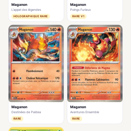
Maganon
Maganon
L’appel des légendes
Poings Furieux
HOLOGRAPHIQUE RARE
RARE V1
Maganon
Maganon
Destinées de Paldea
Aventures Ensemble
RARE
RARE