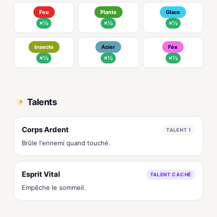
Feu
Plante
Glace
×½
×½
×½
Insecte
Acier
Fée
×½
×½
×½
Talents
Corps Ardent
TALENT 1
Brûle l'ennemi quand touché.
Esprit Vital
TALENT CACHÉ
Empêche le sommeil.