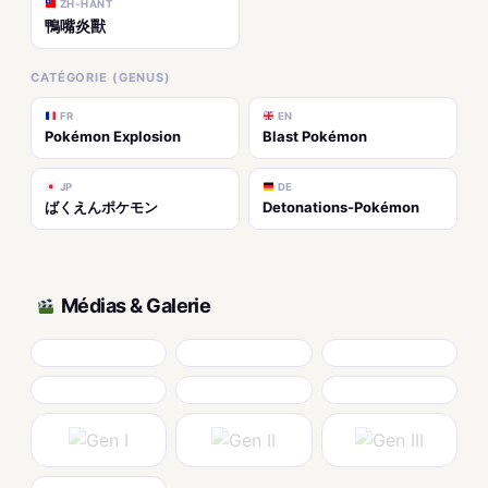
ZH-HANT
鴨嘴炎獸
CATÉGORIE (GENUS)
FR
EN
Pokémon Explosion
Blast Pokémon
JP
DE
ばくえんポケモン
Detonations-Pokémon
Médias & Galerie