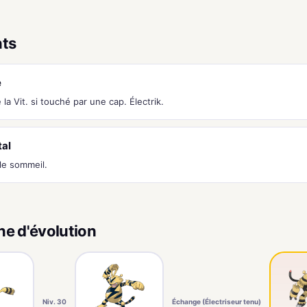
nts
é
a Vit. si touché par une cap. Électrik.
tal
e sommeil.
ne d'évolution
Niv. 30
Échange (Électriseur tenu)