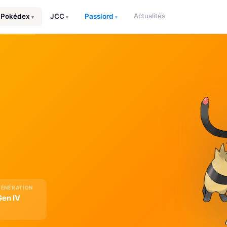
Actualités
Pokédex
JCC
Passlord
▾
▾
▾
GÉNÉRATION
Gen IV