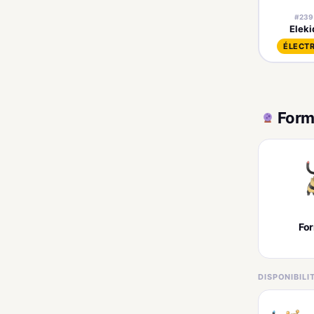
#239
Eleki
ÉLECTR
Form
Fo
DISPONIBIL