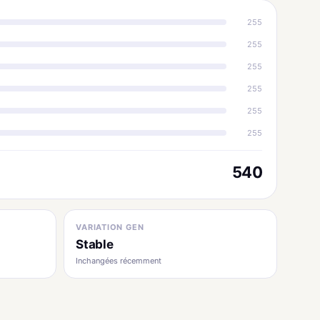
255
255
255
255
255
255
540
VARIATION GEN
Stable
Inchangées récemment