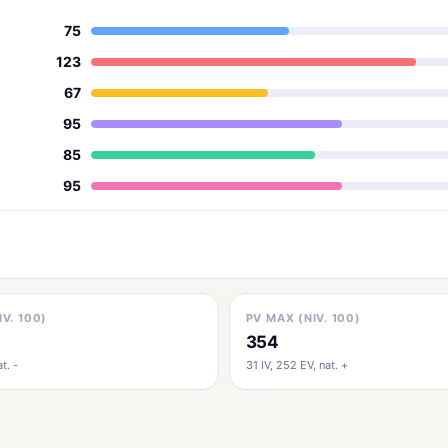
75
123
67
95
85
95
IV. 100)
PV MAX (NIV. 100)
354
t. -
31 IV, 252 EV, nat. +