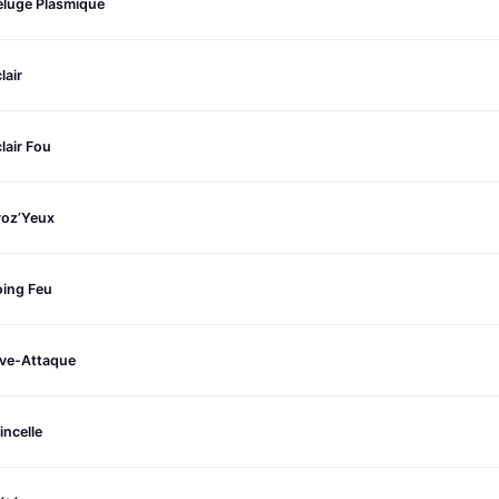
éluge Plasmique
lair
lair Fou
roz’Yeux
oing Feu
ive-Attaque
incelle