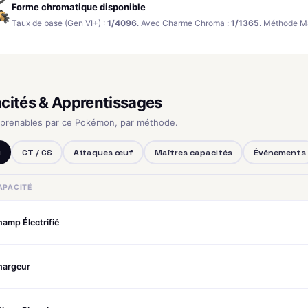
Forme chromatique disponible
Taux de base (Gen VI+) :
1/4096
. Avec Charme Chroma :
1/1365
. Méthode M
cités & Apprentissages
pprenables par ce Pokémon, par méthode.
u
CT / CS
Attaques œuf
Maîtres capacités
Événements
APACITÉ
amp Électrifié
hargeur