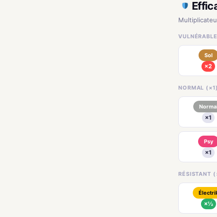
Effic
Multiplicateu
VULNÉRABLE 
Sol
×2
NORMAL (×1
Norma
×1
Psy
×1
RÉSISTANT (
Électri
×½