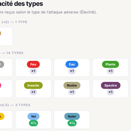
acité des types
rs reçus selon le type de l'attaque adverse (Électrik).
(×2) — 1 TYPE
) — 14 TYPES
l
Feu
Eau
Plante
×1
×1
×1
Insecte
Roche
Spectre
×1
×1
×1
×0,5) — 3 TYPES
k
Vol
Acier
×½
×½