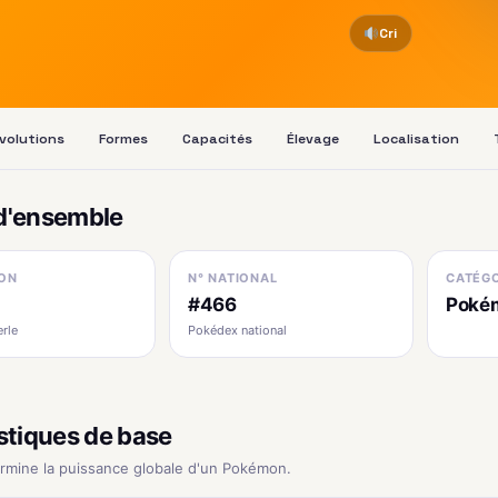
Cri
volutions
Formes
Capacités
Élevage
Localisation
d'ensemble
ON
N° NATIONAL
CATÉGO
#466
Pokém
erle
Pokédex national
stiques de base
ermine la puissance globale d'un Pokémon.