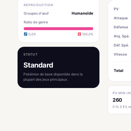
REPRODUCTION
PV
Humanoïde
Groupes d'œuf
Attaque
Ratio de genre
Défense
0,0%
100,0%
Atq. Spé.
Déf. Spé.
Vitesse
STATUT
Standard
Total
Pokémon de base disponible dans la
plupart des jeux principaux.
PV MIN (N
260
0 IV, 0 EV, na