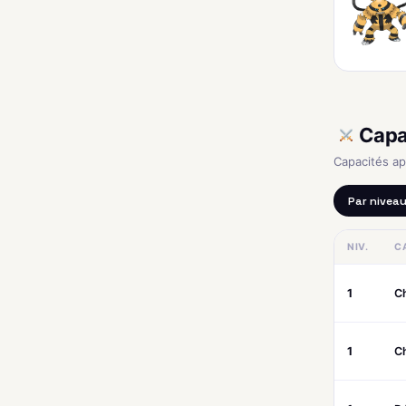
Capa
Capacités a
Par nivea
NIV.
C
1
Ch
1
C