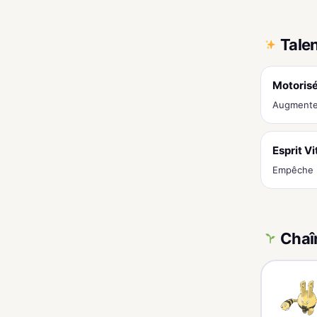
Tale
Motoris
Augmente l
Esprit Vi
Empêche l
Chaî