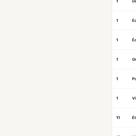
1
D
1
Éc
1
Éc
1
G
1
P
1
V
11
Ét