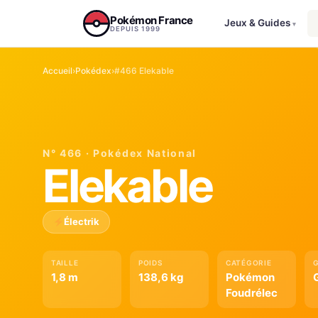
Aller au contenu
Pokémon France
Jeux & Guides
▾
DEPUIS 1999
Accueil
›
Pokédex
›
#466 Elekable
N° 466 · Pokédex National
Elekable
Électrik
TAILLE
POIDS
CATÉGORIE
1,8 m
138,6 kg
Pokémon
Foudrélec