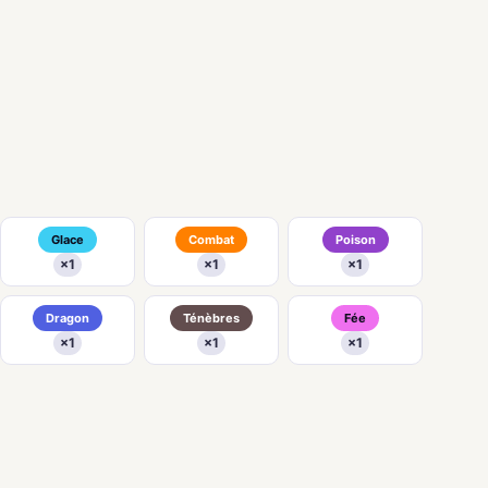
Glace
Combat
Poison
×1
×1
×1
Dragon
Ténèbres
Fée
×1
×1
×1