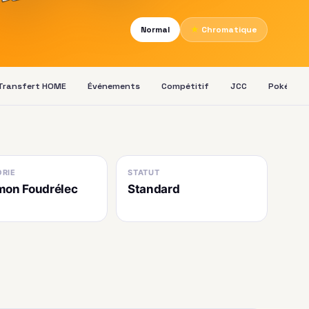
Normal
★
Chromatique
Transfert HOME
Événements
Compétitif
JCC
Pokédex
RIE
STATUT
on Foudrélec
Standard