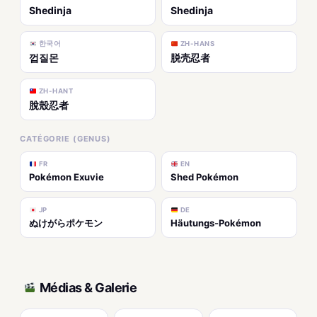
Shedinja
Shedinja
한국어
ZH-HANS
껍질몬
脱壳忍者
ZH-HANT
脫殼忍者
CATÉGORIE (GENUS)
FR
EN
Pokémon Exuvie
Shed Pokémon
JP
DE
ぬけがらポケモン
Häutungs-Pokémon
Médias & Galerie