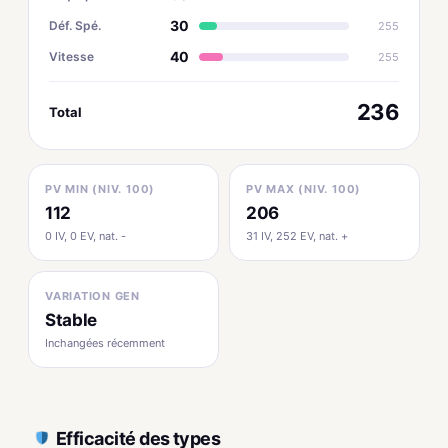
30
Déf. Spé.
255
40
Vitesse
255
236
Total
PV MIN (NIV. 100)
PV MAX (NIV. 100)
112
206
0 IV, 0 EV, nat. -
31 IV, 252 EV, nat. +
VARIATION GEN
Stable
Inchangées récemment
Efficacité des types