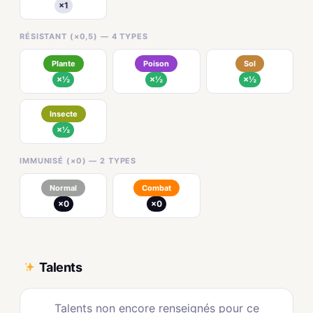
×1
RÉSISTANT (×0,5) — 4 TYPES
Plante
Poison
Sol
×½
×½
×½
Insecte
×½
IMMUNISÉ (×0) — 2 TYPES
Normal
Combat
×0
×0
Talents
Talents non encore renseignés pour ce