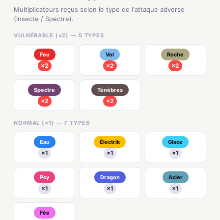
Multiplicateurs reçus selon le type de l'attaque adverse
(Insecte / Spectre).
VULNÉRABLE (×2) — 5 TYPES
Feu
Vol
Roche
×2
×2
×2
Spectre
Ténèbres
×2
×2
NORMAL (×1) — 7 TYPES
Eau
Électrik
Glace
×1
×1
×1
Psy
Dragon
Acier
×1
×1
×1
Fée