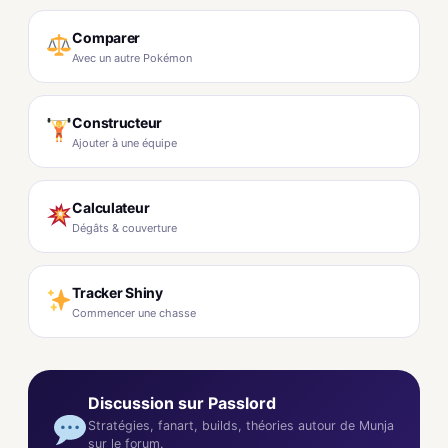
Comparer
Avec un autre Pokémon
Constructeur
Ajouter à une équipe
Calculateur
Dégâts & couverture
Tracker Shiny
Commencer une chasse
Discussion sur Passlord
Stratégies, fanart, builds, théories autour de Munja
sur le forum.