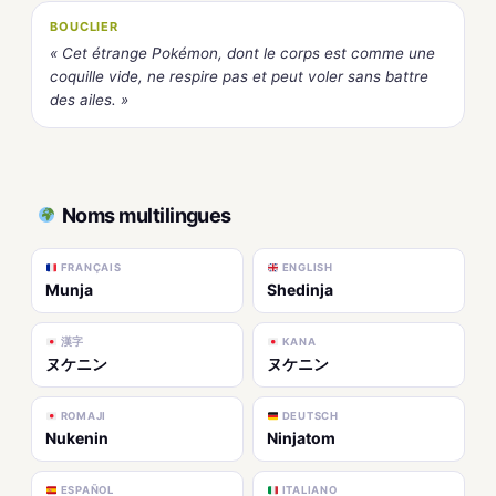
BOUCLIER
« Cet étrange Pokémon, dont le corps est comme une
coquille vide, ne respire pas et peut voler sans battre
des ailes. »
Noms multilingues
FRANÇAIS
ENGLISH
Munja
Shedinja
漢字
KANA
ヌケニン
ヌケニン
ROMAJI
DEUTSCH
Nukenin
Ninjatom
ESPAÑOL
ITALIANO