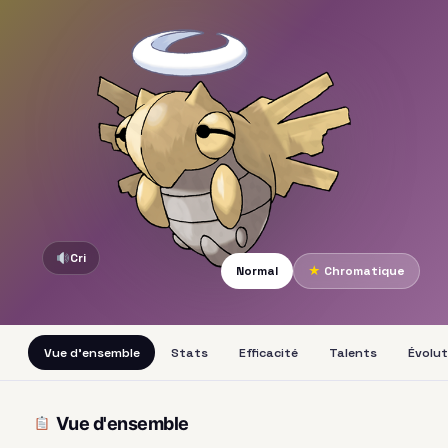
Cri
Normal
★
Chromatique
Vue d'ensemble
Stats
Efficacité
Talents
Évolut
Vue d'ensemble