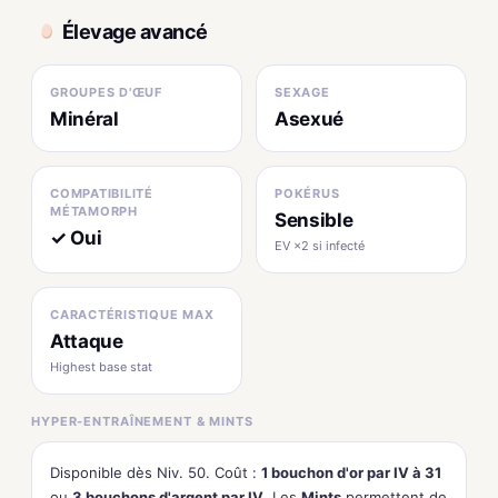
Élevage avancé
GROUPES D'ŒUF
SEXAGE
Minéral
Asexué
COMPATIBILITÉ
POKÉRUS
MÉTAMORPH
Sensible
✓ Oui
EV ×2 si infecté
CARACTÉRISTIQUE MAX
Attaque
Highest base stat
HYPER-ENTRAÎNEMENT & MINTS
Disponible dès Niv. 50. Coût :
1 bouchon d'or par IV à 31
ou
3 bouchons d'argent par IV
. Les
Mints
permettent de