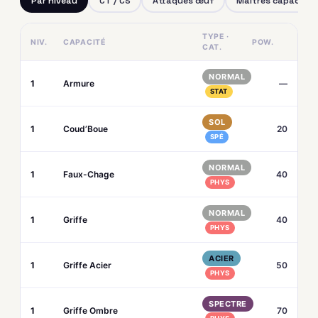
Par niveau
CT / CS
Attaques œuf
Maîtres capacités
TYPE ·
NIV.
CAPACITÉ
POW.
CAT.
NORMAL
1
Armure
—
STAT
SOL
1
Coud’Boue
20
SPÉ
NORMAL
1
Faux-Chage
40
PHYS
NORMAL
1
Griffe
40
PHYS
ACIER
1
Griffe Acier
50
PHYS
SPECTRE
1
Griffe Ombre
70