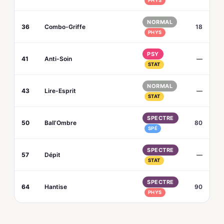
PHYS
NORMAL
36
Combo-Griffe
18
PHYS
PSY
41
Anti-Soin
—
STAT
NORMAL
43
Lire-Esprit
—
STAT
SPECTRE
50
Ball’Ombre
80
SPÉ
SPECTRE
57
Dépit
—
STAT
SPECTRE
64
Hantise
90
PHYS