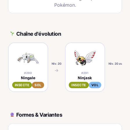
Pokémon.
Chaîne d'évolution
Niv. 20
Niv. 20 avec un
→
#290
#291
Ningale
Ninjask
INSECTE
SOL
INSECTE
VOL
Formes & Variantes