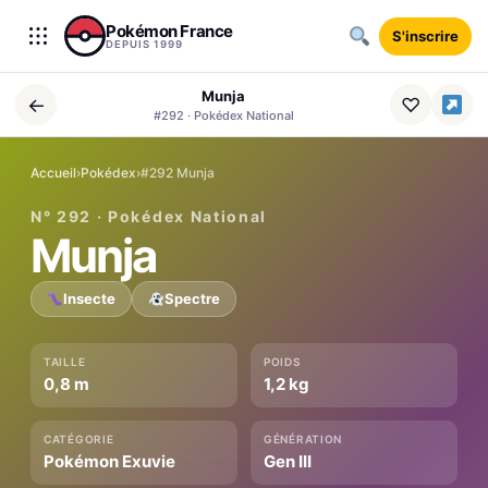
Aller au contenu
Pokémon France
S'inscrire
DEPUIS 1999
Munja
←
♡
#292 · Pokédex National
Accueil
›
Pokédex
›
#292 Munja
N° 292 · Pokédex National
Munja
Insecte
Spectre
TAILLE
POIDS
0,8 m
1,2 kg
CATÉGORIE
GÉNÉRATION
Pokémon Exuvie
Gen III