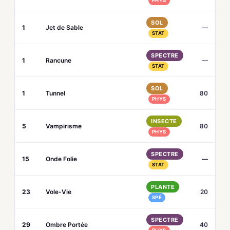
PHYS
SOL
1
Jet de Sable
—
STAT
SPECTRE
1
Rancune
—
STAT
SOL
1
Tunnel
80
PHYS
INSECTE
5
Vampirisme
80
PHYS
SPECTRE
15
Onde Folie
—
STAT
PLANTE
23
Vole-Vie
20
SPÉ
SPECTRE
29
Ombre Portée
40