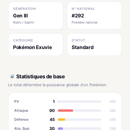
GÉNÉRATION
N° NATIONAL
Gen III
#292
Rubis / Saphir
Pokédex national
CATÉGORIE
STATUT
Pokémon Exuvie
Standard
Statistiques de base
Le total détermine la puissance globale d'un Pokémon.
1
PV
255
90
Attaque
255
45
Défense
255
30
Atq. Spé.
255