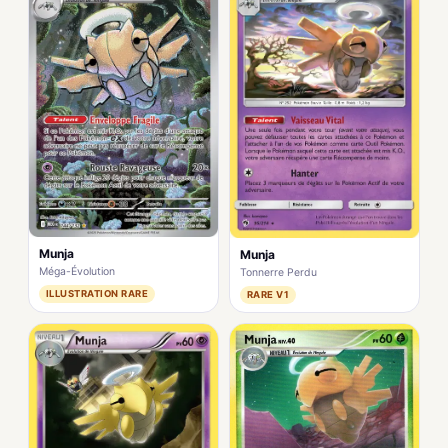
Munja
Munja
Méga-Évolution
Tonnerre Perdu
ILLUSTRATION RARE
RARE V1