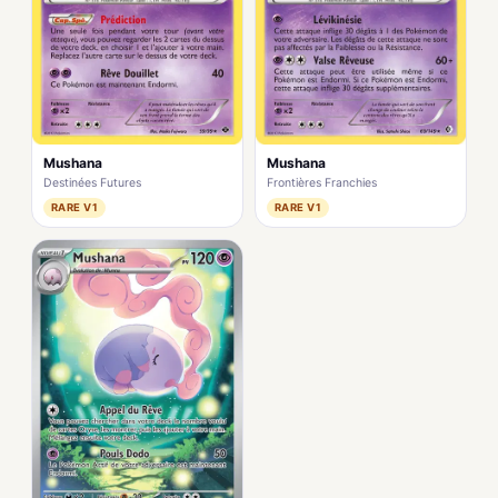
Mushana
Mushana
Destinées Futures
Frontières Franchies
RARE V1
RARE V1