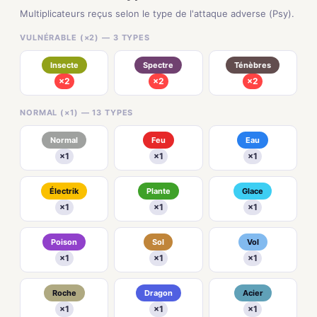
Multiplicateurs reçus selon le type de l'attaque adverse (Psy).
VULNÉRABLE (×2) — 3 TYPES
Insecte
Spectre
Ténèbres
×2
×2
×2
NORMAL (×1) — 13 TYPES
Normal
Feu
Eau
×1
×1
×1
Électrik
Plante
Glace
×1
×1
×1
Poison
Sol
Vol
×1
×1
×1
Roche
Dragon
Acier
×1
×1
×1