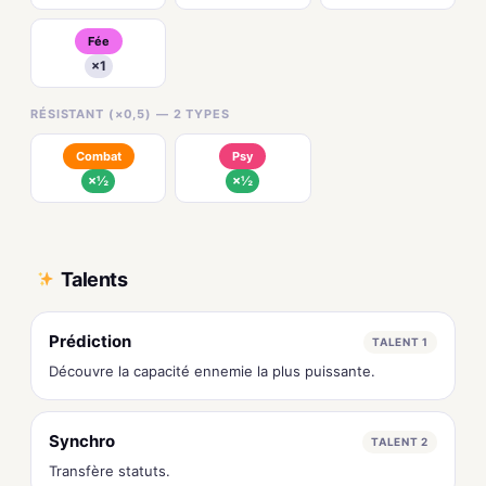
Fée
×1
RÉSISTANT (×0,5) — 2 TYPES
Combat
Psy
×½
×½
Talents
Prédiction
TALENT 1
Découvre la capacité ennemie la plus puissante.
Synchro
TALENT 2
Transfère statuts.