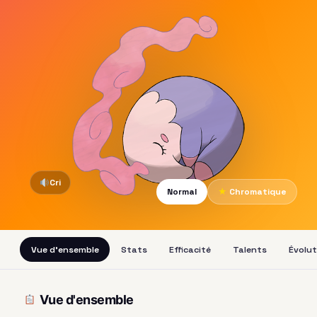
Cri
Normal
★
Chromatique
Vue d'ensemble
Stats
Efficacité
Talents
Évolut
Vue d'ensemble