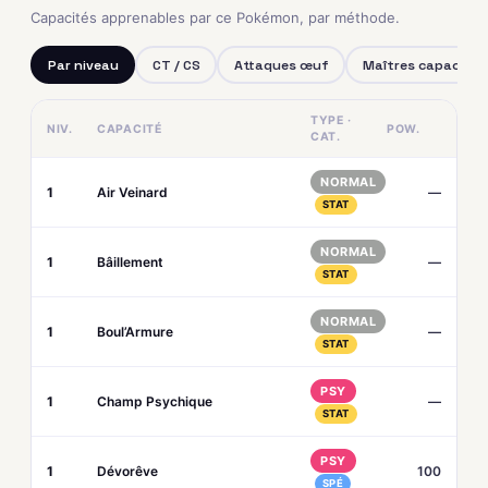
Capacités apprenables par ce Pokémon, par méthode.
Par niveau
CT / CS
Attaques œuf
Maîtres capacités
TYPE ·
NIV.
CAPACITÉ
POW.
CAT.
NORMAL
1
Air Veinard
—
STAT
NORMAL
1
Bâillement
—
STAT
NORMAL
1
Boul’Armure
—
STAT
PSY
1
Champ Psychique
—
STAT
PSY
1
Dévorêve
100
SPÉ