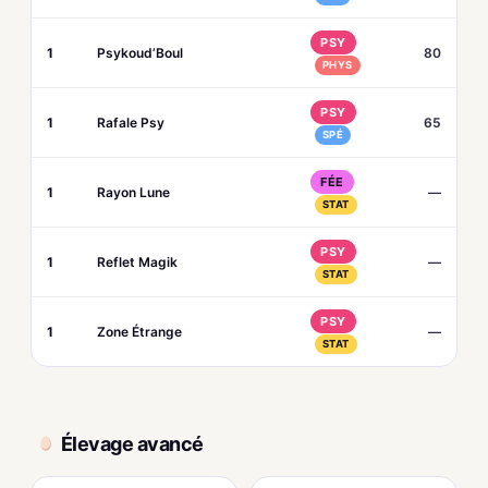
PSY
1
Psykoud’Boul
80
PHYS
PSY
1
Rafale Psy
65
SPÉ
FÉE
1
Rayon Lune
—
STAT
PSY
1
Reflet Magik
—
STAT
PSY
1
Zone Étrange
—
STAT
Élevage avancé