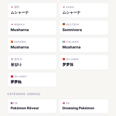
漢字
KANA
ムシャーナ
ムシャーナ
ROMAJI
DEUTSCH
Musharna
Somnivora
ESPAÑOL
ITALIANO
Musharna
Musharna
한국어
ZH-HANS
몽얌나
梦梦蚀
ZH-HANT
夢夢蝕
CATÉGORIE (GENUS)
FR
EN
Pokémon Rêveur
Drowsing Pokémon