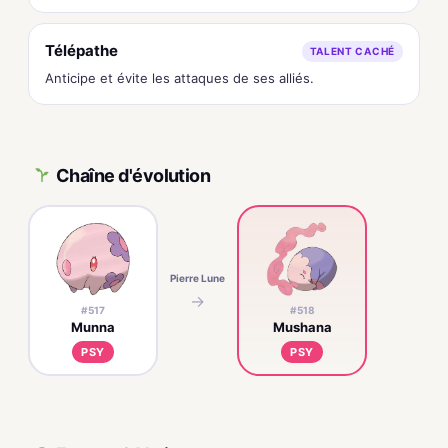
Télépathe
TALENT CACHÉ
Anticipe et évite les attaques de ses alliés.
Chaîne d'évolution
Pierre Lune
→
#517
#518
Munna
Mushana
PSY
PSY