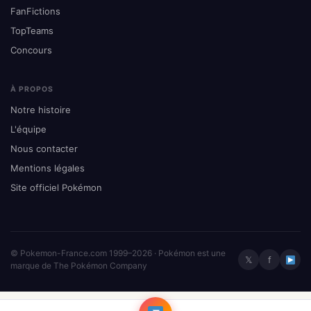
FanFictions
TopTeams
Concours
À PROPOS
Notre histoire
L'équipe
Nous contacter
Mentions légales
Site officiel Pokémon
© Pokemon-France.com 1999–2026 · Pokémon est une
𝕏
f
marque de The Pokémon Company