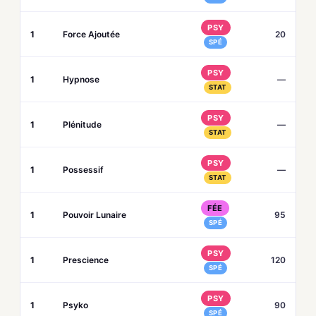
PSY
1
Force Ajoutée
20
SPÉ
PSY
1
Hypnose
—
STAT
PSY
1
Plénitude
—
STAT
PSY
1
Possessif
—
STAT
FÉE
1
Pouvoir Lunaire
95
SPÉ
PSY
1
Prescience
120
SPÉ
PSY
1
Psyko
90
SPÉ