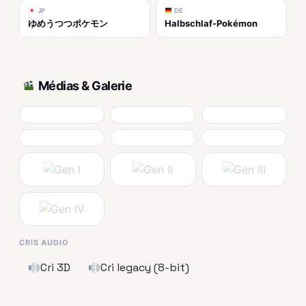
JP
DE
ゆめうつつポケモン
Halbschlaf-Pokémon
Médias & Galerie
CRIS AUDIO
Cri 3D
Cri legacy (8-bit)