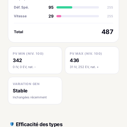
95
Déf. Spé.
255
29
Vitesse
255
487
Total
PV MIN (NIV. 100)
PV MAX (NIV. 100)
342
436
0 IV, 0 EV, nat. -
31 IV, 252 EV, nat. +
VARIATION GEN
Stable
Inchangées récemment
Efficacité des types