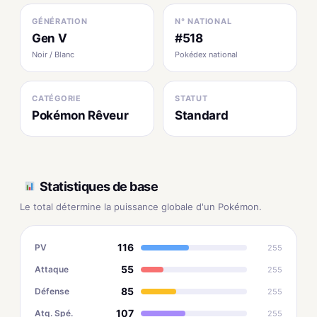
GÉNÉRATION
N° NATIONAL
Gen V
#518
Noir / Blanc
Pokédex national
CATÉGORIE
STATUT
Pokémon Rêveur
Standard
Statistiques de base
Le total détermine la puissance globale d'un Pokémon.
116
PV
255
55
Attaque
255
85
Défense
255
107
Atq. Spé.
255