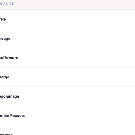
APACITÉ
ale
arrage
oul’Armure
harge
égommage
rnier Recours
igotage