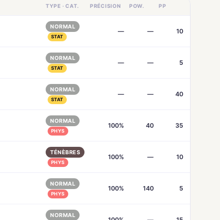
TYPE · CAT.
PRÉCISION
POW.
PP
NORMAL
—
—
10
STAT
NORMAL
—
—
5
STAT
NORMAL
—
—
40
STAT
NORMAL
100%
40
35
PHYS
TÉNÈBRES
100%
—
10
PHYS
NORMAL
100%
140
5
PHYS
NORMAL
100%
—
15