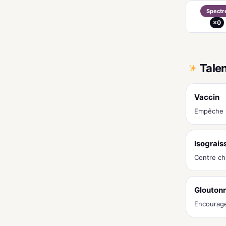
Spectr
×0
Tale
Vaccin
Empêche 
Isograis
Contre cha
Gloutonn
Encourage 