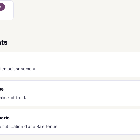
e
nts
l'empoisonnement.
se
leur et froid.
erie
l'utilisation d'une Baie tenue.