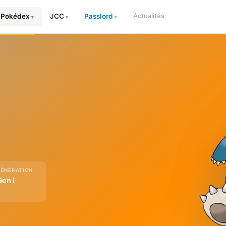
Actualités
Pokédex
JCC
Passlord
▾
▾
▾
GÉNÉRATION
Gen I