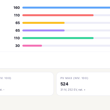
160
110
65
65
110
30
IV. 100)
PV MAX (NIV. 100)
524
t. -
31 IV, 252 EV, nat. +