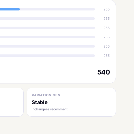
255
255
255
255
255
255
540
VARIATION GEN
Stable
Inchangées récemment