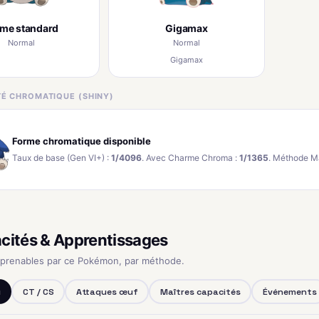
rme standard
Gigamax
Normal
Normal
Gigamax
ITÉ CHROMATIQUE (SHINY)
Forme chromatique disponible
Taux de base (Gen VI+) :
1/4096
. Avec Charme Chroma :
1/1365
. Méthode M
cités & Apprentissages
pprenables par ce Pokémon, par méthode.
u
CT / CS
Attaques œuf
Maîtres capacités
Événements