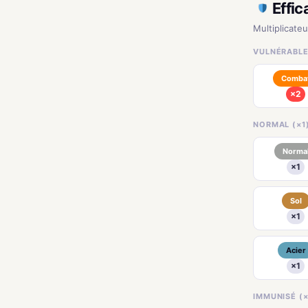
Effic
Multiplicate
VULNÉRABLE 
Comba
×2
NORMAL (×1
Norma
×1
Sol
×1
Acier
×1
IMMUNISÉ (×