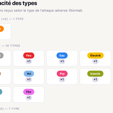
acité des types
urs reçus selon le type de l'attaque adverse (Normal).
(×2) — 1 TYPE
t
) — 16 TYPES
l
Feu
Eau
Électrik
×1
×1
×1
Vol
Psy
Insecte
×1
×1
×1
Fée
×1
0) — 1 TYPE