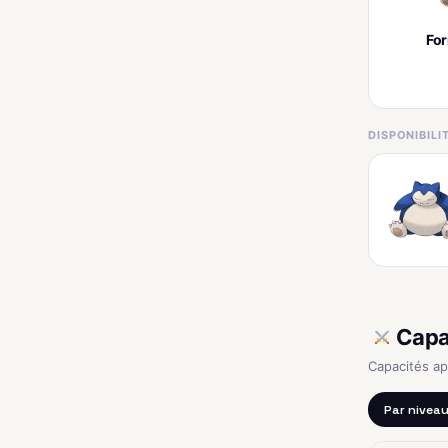
Fo
DISPONIBIL
Capa
Capacités a
Par nivea