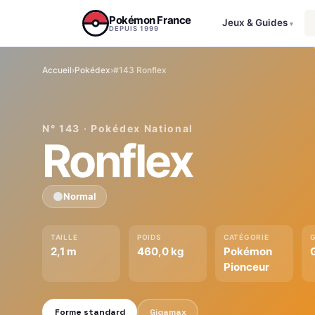
Aller au contenu
Pokémon France
Jeux & Guides
▾
DEPUIS 1999
Accueil
›
Pokédex
›
#143 Ronflex
N° 143 · Pokédex National
Ronflex
Normal
TAILLE
POIDS
CATÉGORIE
2,1 m
460,0 kg
Pokémon
Pionceur
Forme standard
Gigamax