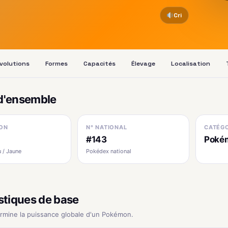
Cri
volutions
Formes
Capacités
Élevage
Localisation
d'ensemble
ON
N° NATIONAL
CATÉGO
#143
Poké
 / Jaune
Pokédex national
stiques de base
ermine la puissance globale d'un Pokémon.