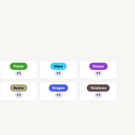
Plante
Glace
Poison
×1
×1
×1
Roche
Dragon
Ténèbres
×1
×1
×1