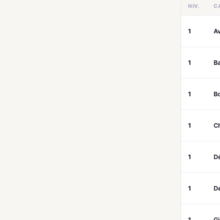
NIV.
C
1
Av
1
B
1
B
1
C
1
D
1
De
1
G