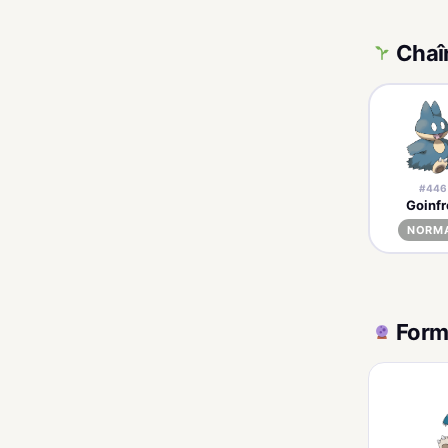
Chaî
#446
Goinfr
NORM
Form