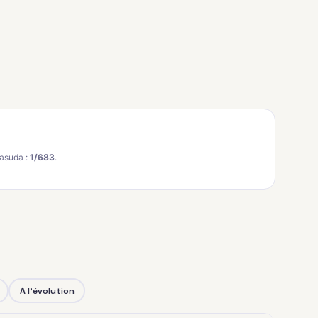
asuda :
1/683
.
À l'évolution