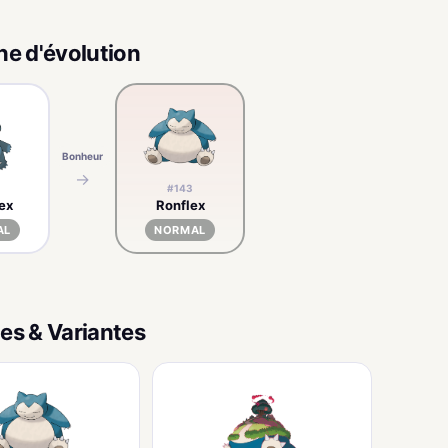
ne d'évolution
Bonheur
→
#143
ex
Ronflex
AL
NORMAL
es & Variantes