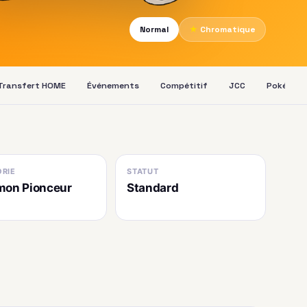
Normal
★
Chromatique
Transfert HOME
Événements
Compétitif
JCC
Pokédex
RIE
STATUT
mon Pionceur
Standard