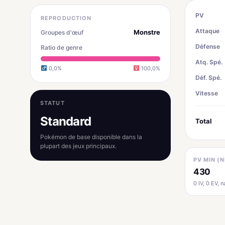
PV
REPRODUCTION
Attaque
Monstre
Groupes d'œuf
Défense
Ratio de genre
Atq. Spé.
0,0%
100,0%
Déf. Spé.
Vitesse
STATUT
Standard
Total
Pokémon de base disponible dans la
plupart des jeux principaux.
PV MIN (N
430
0 IV, 0 EV, na