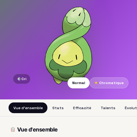
Cri
Normal
★
Chromatique
Vue d'ensemble
Stats
Efficacité
Talents
Évolut
Vue d'ensemble