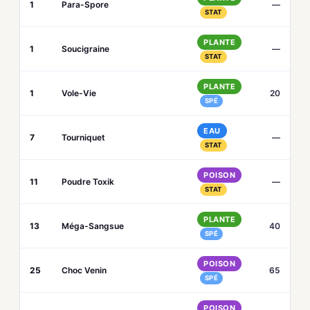
1
Para-Spore
—
STAT
PLANTE
1
Soucigraine
—
STAT
PLANTE
1
Vole-Vie
20
SPÉ
EAU
7
Tourniquet
—
STAT
POISON
11
Poudre Toxik
—
STAT
PLANTE
13
Méga-Sangsue
40
SPÉ
POISON
25
Choc Venin
65
SPÉ
POISON