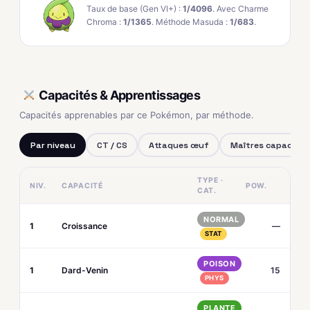
Taux de base (Gen VI+) :
1/4096
. Avec Charme
Chroma :
1/1365
. Méthode Masuda :
1/683
.
Capacités & Apprentissages
Capacités apprenables par ce Pokémon, par méthode.
Par niveau
CT / CS
Attaques œuf
Maîtres capacités
TYPE ·
NIV.
CAPACITÉ
POW.
CAT.
NORMAL
1
Croissance
—
STAT
POISON
1
Dard-Venin
15
PHYS
PLANTE