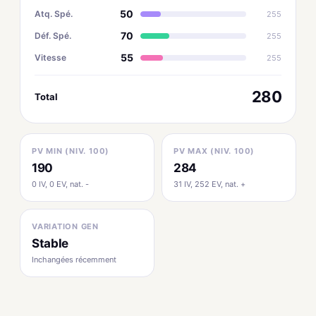
50
Atq. Spé.
255
70
Déf. Spé.
255
55
Vitesse
255
280
Total
PV MIN (NIV. 100)
PV MAX (NIV. 100)
190
284
0 IV, 0 EV, nat. -
31 IV, 252 EV, nat. +
VARIATION GEN
Stable
Inchangées récemment