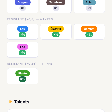
Dragon
Ténèbres
Acier
×1
×1
×1
RÉSISTANT (×0,5) — 4 TYPES
Eau
Électrik
Combat
×½
×½
×½
Fée
×½
RÉSISTANT (×0,25) — 1 TYPE
Plante
×¼
Talents