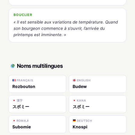
BOUCLIER
« Il est sensible aux variations de température. Quand
son bourgeon commence à s’ouvrir, l’arrivée du
printemps est imminente. »
Noms multilingues
FRANÇAIS
ENGLISH
Rozbouton
Budew
漢字
KANA
スボミー
スボミー
ROMAJI
DEUTSCH
Subomie
Knospi