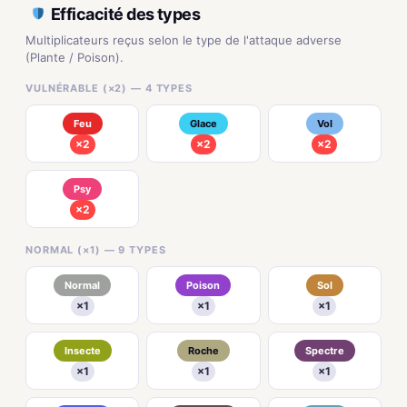
Efficacité des types
Multiplicateurs reçus selon le type de l'attaque adverse
(Plante / Poison).
VULNÉRABLE (×2) — 4 TYPES
Feu
Glace
Vol
×2
×2
×2
Psy
×2
NORMAL (×1) — 9 TYPES
Normal
Poison
Sol
×1
×1
×1
Insecte
Roche
Spectre
×1
×1
×1