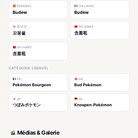
ESPAÑOL
ITALIANO
Budew
Budew
한국어
ZH-HANS
꼬몽울
含羞苞
ZH-HANT
含羞苞
CATÉGORIE (GENUS)
FR
EN
Pokémon Bourgeon
Bud Pokémon
JP
DE
つぼみポケモン
Knospen-Pokémon
Médias & Galerie