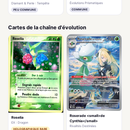
Évolutions Prismatiques
Diamant & Perle : Tempête
COMMUNE
PEU COMMUNE
Cartes de la chaîne d'évolution
Roserade <small>de
Roselia
Cynthia</small>
EX : Dragon
Rivalités Destinées
HOLOGRAPHIQUE RARE