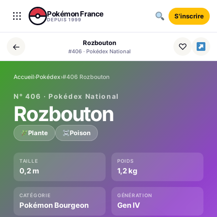
Aller au contenu
Pokémon France
S'inscrire
DEPUIS 1999
Rozbouton
←
♡
#406 · Pokédex National
Accueil
›
Pokédex
›
#406 Rozbouton
N° 406 · Pokédex National
Rozbouton
Plante
Poison
TAILLE
POIDS
0,2 m
1,2 kg
CATÉGORIE
GÉNÉRATION
Pokémon Bourgeon
Gen IV