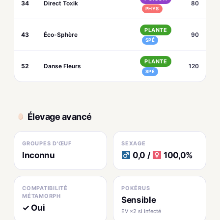
34
Direct Toxik
80
PHYS
PLANTE
43
Éco-Sphère
90
SPÉ
PLANTE
52
Danse Fleurs
120
SPÉ
Élevage avancé
GROUPES D'ŒUF
SEXAGE
Inconnu
0,0 /
100,0%
COMPATIBILITÉ
POKÉRUS
MÉTAMORPH
Sensible
✓ Oui
EV ×2 si infecté