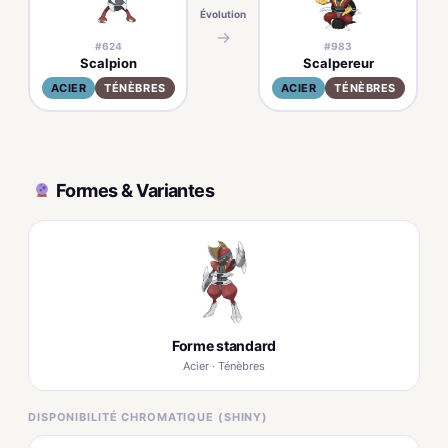
Évolution
Niv
→
#624
#983
Scalpion
Scalpereur
ACIER
TÉNÈBRES
ACIER
TÉNÈBRES
Formes & Variantes
Forme standard
Acier · Ténèbres
DISPONIBILITÉ CHROMATIQUE (SHINY)