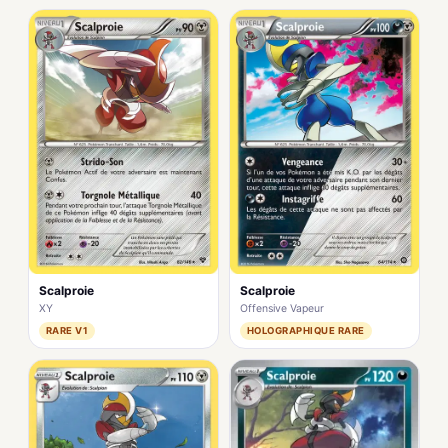
Scalproie
Scalproie
XY
Offensive Vapeur
RARE V1
HOLOGRAPHIQUE RARE