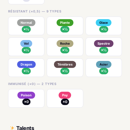
RÉSISTANT (×0,5) — 9 TYPES
Normal
Plante
Glace
×½
×½
×½
Vol
Roche
Spectre
×½
×½
×½
Dragon
Ténèbres
Acier
×½
×½
×½
IMMUNISÉ (×0) — 2 TYPES
Poison
Psy
×0
×0
Talents