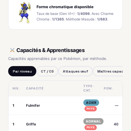
Forme chromatique disponible
Taux de base (Gen VI+) :
1/4096
. Avec Charme
Chroma :
1/1365
. Méthode Masuda :
1/683
.
Capacités & Apprentissages
Capacités apprenables par ce Pokémon, par méthode.
Par niveau
CT / CS
Attaques œuf
Maîtres capacités
TYPE ·
NIV.
CAPACITÉ
POW.
CAT.
ACIER
1
Fulmifer
—
PHYS
NORMAL
1
Griffe
40
PHYS