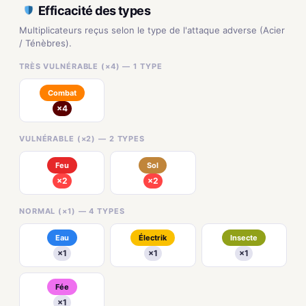
Efficacité des types
Multiplicateurs reçus selon le type de l'attaque adverse (Acier
/ Ténèbres).
TRÈS VULNÉRABLE (×4) — 1 TYPE
Combat
×4
VULNÉRABLE (×2) — 2 TYPES
Feu
Sol
×2
×2
NORMAL (×1) — 4 TYPES
Eau
Électrik
Insecte
×1
×1
×1
Fée
×1