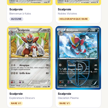
Scalproie
Scalproie
Bienvenue à Kalos
Nobles Victoires
AUCUNE
HOLOGRAPHIQUE RARE
Scalproie
Scalproie
Explorateurs Obscurs
Glaciation Plasma
RARE V1
RARE V1