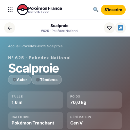
Aller au contenu
Pokémon France
S'inscrire
DEPUIS 1999
Scalproie
←
♡
#625 · Pokédex National
Accueil
›
Pokédex
›
#625 Scalproie
N° 625 · Pokédex National
Scalproie
Acier
Ténèbres
TAILLE
POIDS
1,6 m
70,0 kg
CATÉGORIE
GÉNÉRATION
Pokémon Tranchant
Gen V