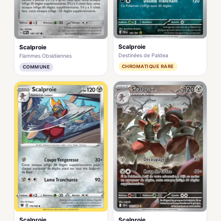
Scalproie
Scalproie
Destinées de Paldea
Flammes Obsidiennes
CHROMATIQUE RARE
COMMUNE
Scalproie
Scalproie