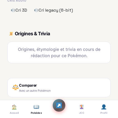
CRIS AUDIO
Cri 3D
Cri legacy (8-bit)
Origines & Trivia
Origines, étymologie et trivia en cours de
rédaction pour ce Pokémon.
Comparer
Avec un autre Pokémon
Constructeur
Ajouter à une équipe
Accueil
Pokédex
JCC
Profil