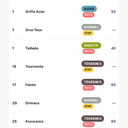
ACIER
1
Griffe Acier
50
PHYS
NORMAL
1
Groz’Yeux
—
STAT
INSECTE
1
Taillade
40
PHYS
TÉNÈBRES
15
Tourmente
—
STAT
TÉNÈBRES
17
Feinte
60
PHYS
NORMAL
20
Grimace
—
STAT
TÉNÈBRES
25
Assurance
60
PHYS