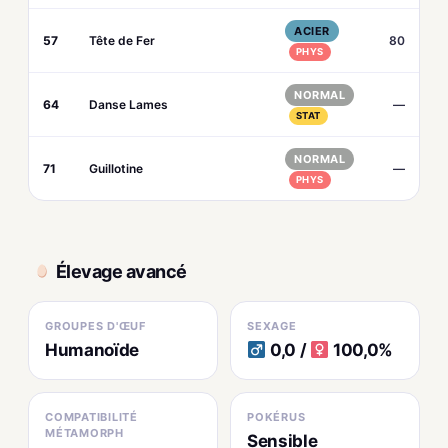
ACIER
57
Tête de Fer
80
PHYS
NORMAL
64
Danse Lames
—
STAT
NORMAL
71
Guillotine
—
PHYS
Élevage avancé
GROUPES D'ŒUF
SEXAGE
Humanoïde
0,0 /
100,0%
COMPATIBILITÉ
POKÉRUS
MÉTAMORPH
Sensible