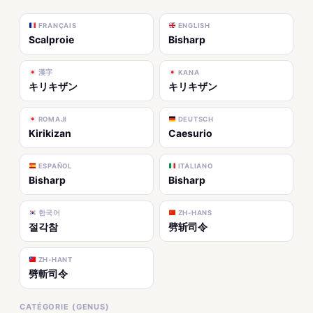
FRANÇAIS
ENGLISH
Scalproie
Bisharp
漢字
KANA
キリキザン
キリキザン
ROMAJI
DEUTSCH
Kirikizan
Caesurio
ESPAÑOL
ITALIANO
Bisharp
Bisharp
한국어
ZH-HANS
절각참
劈斩司令
ZH-HANT
劈斬司令
CATÉGORIE (GENUS)