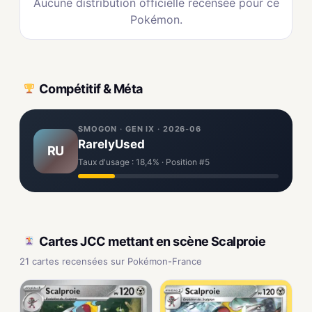
Aucune distribution officielle recensée pour ce
Pokémon.
Compétitif & Méta
SMOGON · GEN IX · 2026-06
RarelyUsed
RU
Taux d'usage : 18,4% · Position #5
Cartes JCC mettant en scène Scalproie
21 cartes recensées sur Pokémon-France