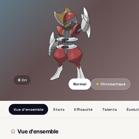
Cri
Normal
★
Chromatique
Vue d'ensemble
Stats
Efficacité
Talents
Évolut
Vue d'ensemble