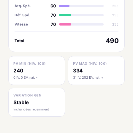
60
Atq. Spé.
255
70
Déf. Spé.
255
70
Vitesse
255
490
Total
PV MIN (NIV. 100)
PV MAX (NIV. 100)
240
334
0 IV, 0 EV, nat. -
31 IV, 252 EV, nat. +
VARIATION GEN
Stable
Inchangées récemment