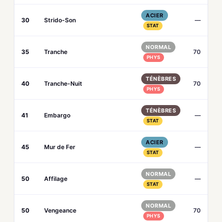
ACIER
30
Strido-Son
—
STAT
NORMAL
35
Tranche
70
PHYS
TÉNÈBRES
40
Tranche-Nuit
70
PHYS
TÉNÈBRES
41
Embargo
—
STAT
ACIER
45
Mur de Fer
—
STAT
NORMAL
50
Affilage
—
STAT
NORMAL
50
Vengeance
70
PHYS