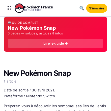
Aller au contenu
Pokémon France
S'inscrire
DEPUIS 1999
GUIDE COMPLET
New Pokémon Snap
0 pages — soluces, astuces & infos
Lire le guide →
New Pokémon Snap
1 article
Date de sortie : 30 avril 2021.
Plateforme : Nintendo Switch.
Préparez-vous à découvrir les somptueuses îles de Lentis