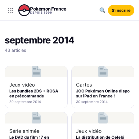
Aller au contenu
Pokémon France
S'inscrire
DEPUIS 1999
septembre 2014
43 articles
Jeux vidéo
Cartes
Les bundles 2DS + ROSA
JCC Pokémon Online dispo
en précommande
sur iPad en France !
30 septembre 2014
30 septembre 2014
Série animée
Jeux vidéo
Le DVD du film 17 en
La distribution de Celebi