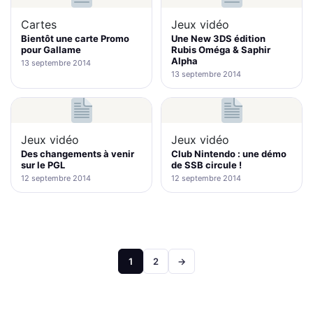
Cartes
Jeux vidéo
Bientôt une carte Promo
Une New 3DS édition
pour Gallame
Rubis Oméga & Saphir
Alpha
13 septembre 2014
13 septembre 2014
Jeux vidéo
Jeux vidéo
Des changements à venir
Club Nintendo : une démo
sur le PGL
de SSB circule !
12 septembre 2014
12 septembre 2014
Pagination
1
2
→
des