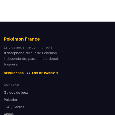
publications
Pokémon France
La plus ancienne communauté
francophone autour de Pokémon.
Indépendante, passionnée, depuis
toujours.
DEPUIS 1999 · 27 ANS DE PASSION
CONTENU
Guides de jeux
Pokédex
JCC / Cartes
Animé