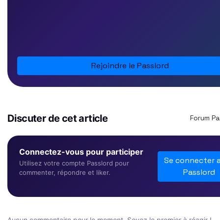
Rejoindre le Passlord
Discuter de cet article
Forum Pa
Connectez-vous pour participer
Se connecter 
Utilisez votre compte Passlord pour
Passlord
commenter, répondre et liker.
Aucun commentaire pour le moment. Soyez le premier à réagir !