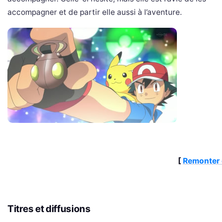
accompagner et de partir elle aussi à l’aventure.
[
Remonter 
Titres et diffusions