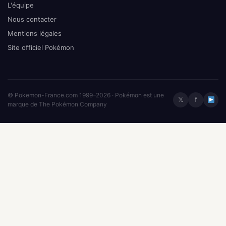
L'équipe
Nous contacter
Mentions légales
Site officiel Pokémon
© Pokemon-France.com 1999–2026 · Pokémon est une
𝕏
f
marque de The Pokémon Company