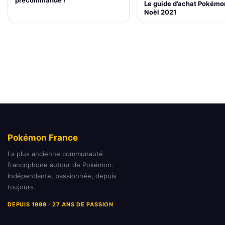
précommande !
Le guide d’achat Pokémo
Noël 2021
Pokémon France
La plus ancienne communauté
francophone autour de Pokémon.
Indépendante, passionnée, depuis
toujours.
DEPUIS 1999 · 27 ANS DE PASSION