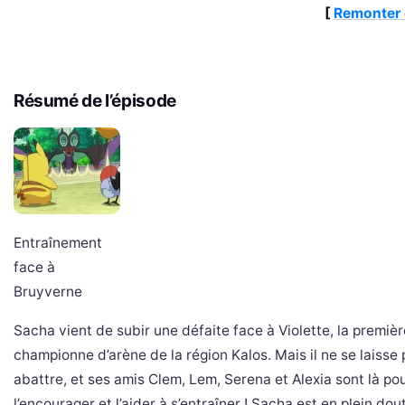
[
Remonter 
Résumé de l’épisode
Entraînement
face à
Bruyverne
Sacha vient de subir une défaite face à Violette, la premièr
championne d’arène de la région Kalos. Mais il ne se laisse
abattre, et ses amis Clem, Lem, Serena et Alexia sont là po
l’encourager et l’aider à s’entraîner ! Sacha est en plein do