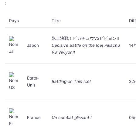
:
Pays
Titre
Dif
氷上決戦！ピカチュウVSビビヨン!!
Japon
Decisive Battle on the Ice! Pikachu
14/
VS Viviyon!!
Etats-
Battling on Thin Ice!
22/
Unis
France
Un combat glissant !
05/