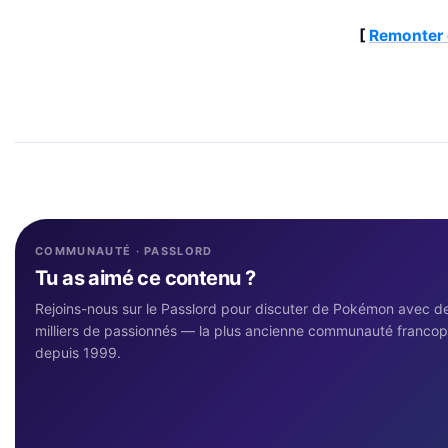
[
Remonter 
COMMUNAUTÉ · PASSLORD
Tu as aimé ce contenu ?
Rejoins-nous sur le Passlord pour discuter de Pokémon avec d
milliers de passionnés — la plus ancienne communauté franco
depuis 1999.