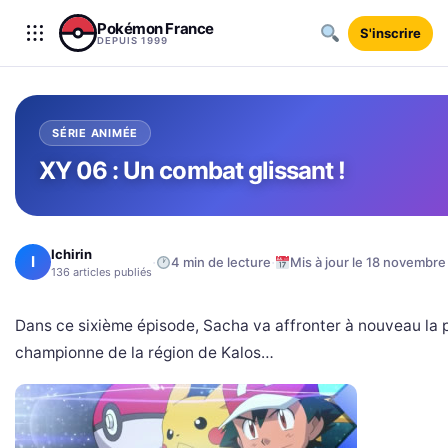
Aller au contenu
Pokémon France
S'inscrire
DEPUIS 1999
SÉRIE ANIMÉE
XY 06 : Un combat glissant !
Ichirin
I
·
·
4 min de lecture
Mis à jour le 18 novembre
136 articles publiés
Dans ce sixième épisode, Sacha va affronter à nouveau la 
championne de la région de Kalos…