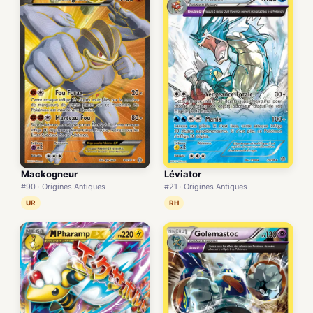
Mackogneur
Léviator
#90 · Origines Antiques
#21 · Origines Antiques
UR
RH