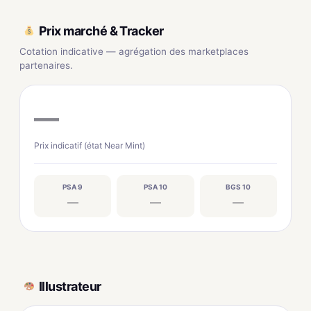
Prix marché & Tracker
Cotation indicative — agrégation des marketplaces
partenaires.
—
Prix indicatif (état Near Mint)
PSA 9
PSA 10
BGS 10
—
—
—
Illustrateur