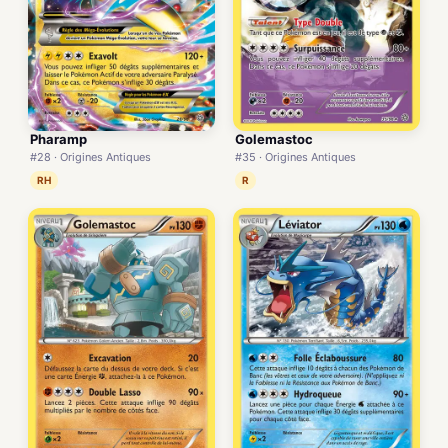
Pharamp
Golemastoc
#28 · Origines Antiques
#35 · Origines Antiques
RH
R