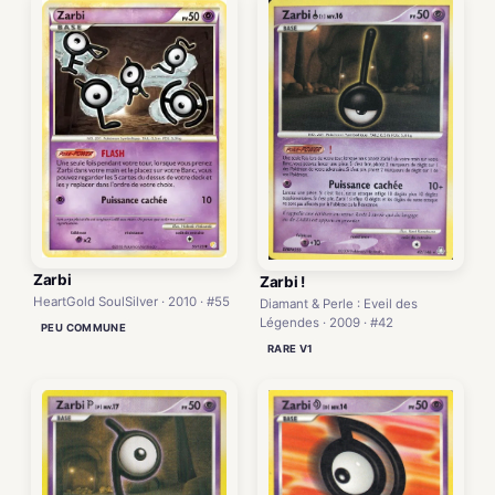
Zarbi
Zarbi !
HeartGold SoulSilver · 2010 · #55
Diamant & Perle : Eveil des
Légendes · 2009 · #42
PEU COMMUNE
RARE V1