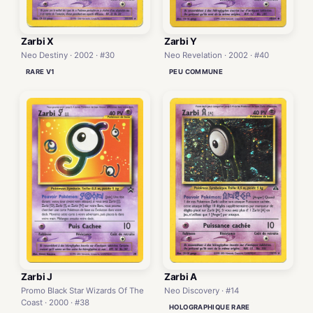
Zarbi X
Zarbi Y
Neo Destiny · 2002 · #30
Neo Revelation · 2002 · #40
RARE V1
PEU COMMUNE
Zarbi A
Zarbi J
Neo Discovery · #14
Promo Black Star Wizards Of The
Coast · 2000 · #38
HOLOGRAPHIQUE RARE