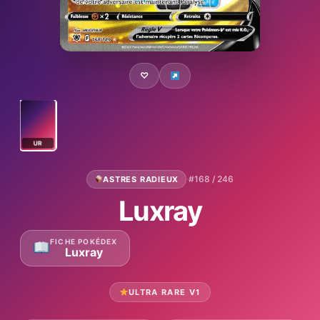
♡
UR
·
#168 / 246
ASTRES RADIEUX
Luxray
FICHE POKÉDEX
Luxray
ULTRA RARE V1