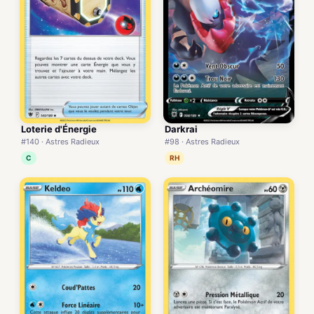
Loterie d'Énergie
Darkrai
#140 · Astres Radieux
#98 · Astres Radieux
C
RH