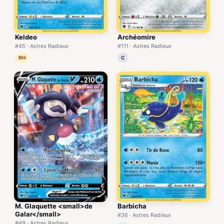
Keldeo
Archéomire
#45 · Astres Radieux
#111 · Astres Radieux
RH
C
M. Glaquette <small>de
Barbicha
Galar</small>
#36 · Astres Radieux
#49 · Astres Radieux