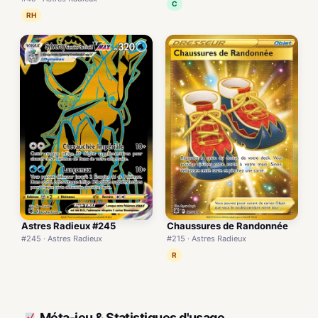
C
RH
Astres Radieux #245
Chaussures de Randonnée
#245 · Astres Radieux
#215 · Astres Radieux
R
Méta-jeu & Statistiques d'usage