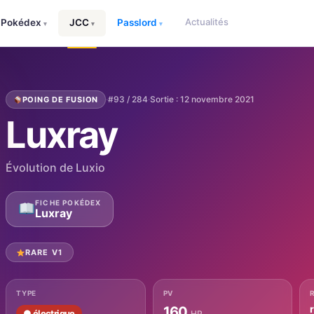
Actualités
Pokédex
JCC
Passlord
▾
▾
▾
·
#93 / 284
·
Sortie : 12 novembre 2021
POING DE FUSION
Luxray
Évolution de Luxio
FICHE POKÉDEX
Luxray
RARE V1
TYPE
PV
160
● électrique
HP