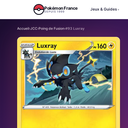
Aller au contenu
Pokémon France
Jeux & Guides
▾
DEPUIS 1999
Accueil
›
JCC
›
Poing de Fusion
›
#93 Luxray