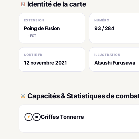
Identité de la carte
EXTENSION
NUMÉRO
Poing de Fusion
93 / 284
— · FST
SORTIE FR
ILLUSTRATION
12 novembre 2021
Atsushi Furusawa
Capacités & Statistiques de comba
Griffes Tonnerre
●