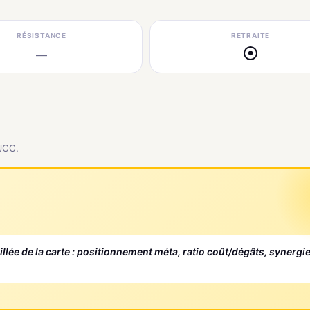
RÉSISTANCE
RETRAITE
—
●
 JCC.
aillée de la carte : positionnement méta, ratio coût/dégâts, synergi