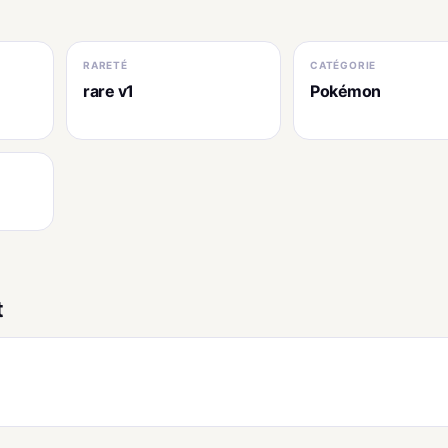
RARETÉ
CATÉGORIE
rare v1
Pokémon
t