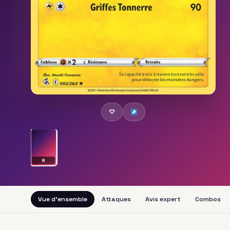
♡
R
Vue d'ensemble
Attaques
Avis expert
Combos