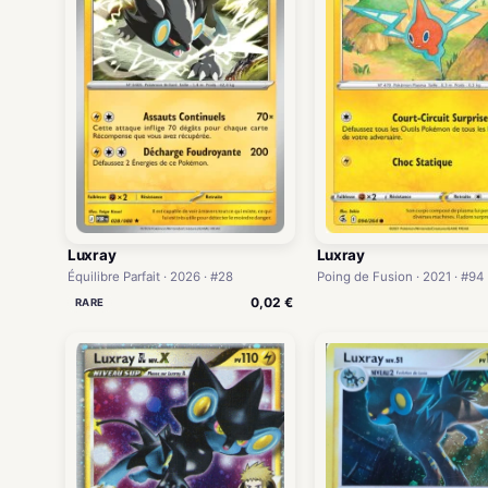
Luxray
Luxray
Équilibre Parfait · 2026 · #28
Poing de Fusion · 2021 · #94
0,02 €
RARE