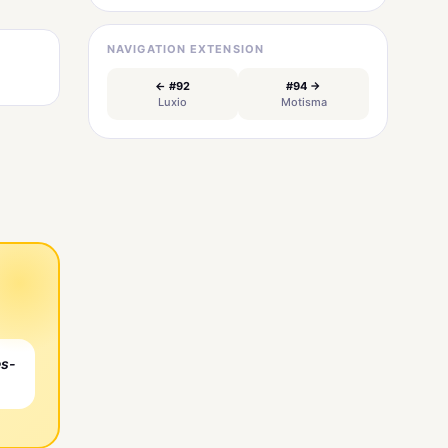
NAVIGATION EXTENSION
← #92
#94 →
Luxio
Motisma
es-