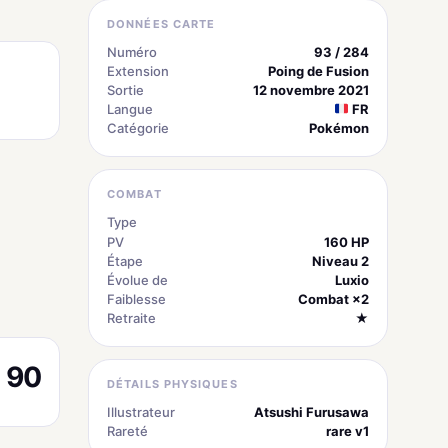
DONNÉES CARTE
Numéro
93 / 284
Extension
Poing de Fusion
Sortie
12 novembre 2021
Langue
FR
Catégorie
Pokémon
COMBAT
Type
électrique
PV
160 HP
Étape
Niveau 2
Évolue de
Luxio
Faiblesse
Combat ×2
Retraite
★
90
DÉTAILS PHYSIQUES
Illustrateur
Atsushi Furusawa
Rareté
rare v1