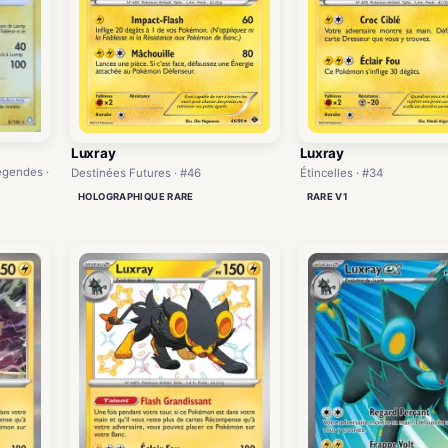
Luxray
Luxray
égendes ·
Destinées Futures · #46
Étincelles · #34
HOLOGRAPHIQUE RARE
RARE V1