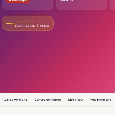
★
★
★
★
★
—
/10
ÉVALUATION À VENIR
Autres versions
Cartes similaires
Méta-jeu
Prix & marché