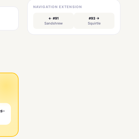
NAVIGATION EXTENSION
← #91
#93 →
Sandshrew
Squirtle
es-