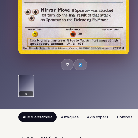
♡
C
Vue d'ensemble
Attaques
Avis expert
Combos