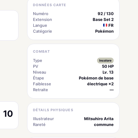
DONNÉES CARTE
Numéro
92 / 130
Extension
Base Set 2
Langue
FR
Catégorie
Pokémon
COMBAT
Type
Incolore
PV
50 HP
Niveau
Lv. 13
Étape
Pokémon de base
Faiblesse
électrique ×2
Retraite
—
DÉTAILS PHYSIQUES
10
Illustrateur
Mitsuhiro Arita
Rareté
commune