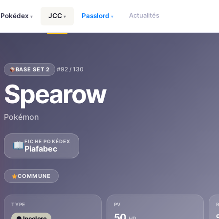
Actualités
Pokédex
JCC
Passlord
▾
▾
▾
·
#92 / 130
BASE SET 2
Spearow
Pokémon
FICHE POKÉDEX
Piafabec
COMMUNE
TYPE
PV
50
● Incolore
HP