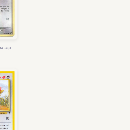
4 · #81