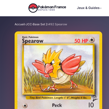
Aller au contenu
Pokémon France
Jeux & Guides
▾
DEPUIS 1999
Accueil
›
JCC
›
Base Set 2
›
#92 Spearow