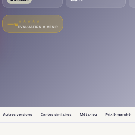
★
★
★
★
★
—
/10
ÉVALUATION À VENIR
Autres versions
Cartes similaires
Méta-jeu
Prix & marché