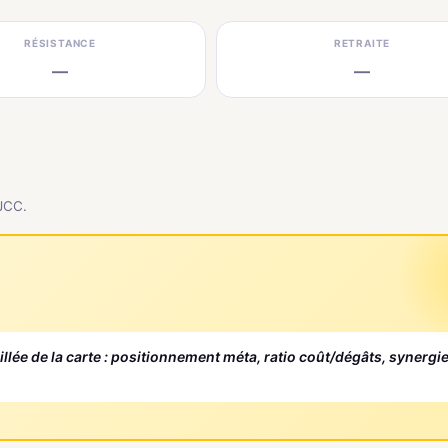
RÉSISTANCE
RETRAITE
—
—
 JCC.
aillée de la carte : positionnement méta, ratio coût/dégâts, synergi