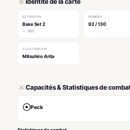
Identité de la carte
EXTENSION
NUMÉRO
Base Set 2
92 / 130
— · BS2
ILLUSTRATION
Mitsuhiro Arita
Capacités & Statistiques de comba
Peck
●
Statistiques de combat