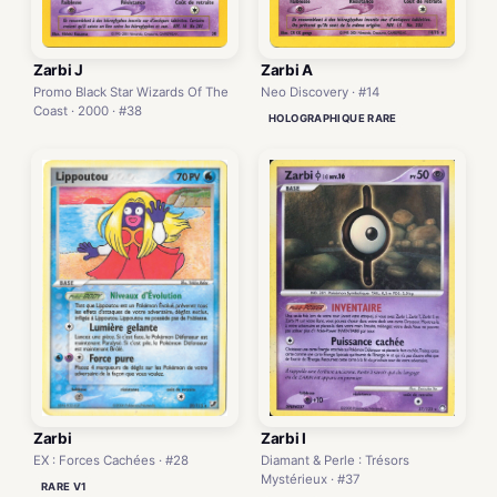
Zarbi A
Zarbi J
Neo Discovery · #14
Promo Black Star Wizards Of The
Coast · 2000 · #38
HOLOGRAPHIQUE RARE
Zarbi
Zarbi I
EX : Forces Cachées · #28
Diamant & Perle : Trésors
Mystérieux · #37
RARE V1