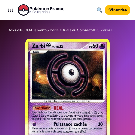
Aller au contenu
Pokémon France
S'inscrire
DEPUIS 1999
Accueil
›
JCC
›
Diamant & Perle : Duels au Sommet
›
#29 Zarbi H