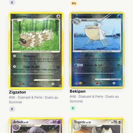
C
RH
Bekipan
Zigzaton
#48 · Diamant & Perle : Duels au
#96 · Diamant & Perle : Duels au
Sommet
Sommet
C
C