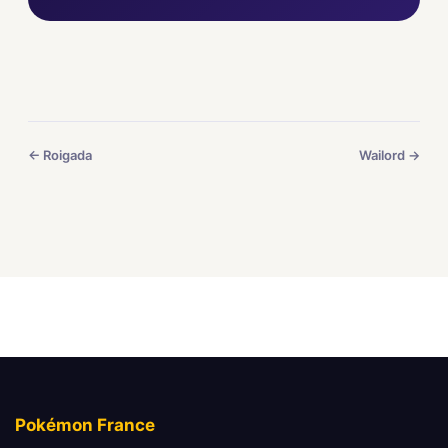
← Roigada
Wailord →
Pokémon France