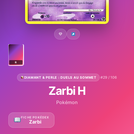
♡
R
·
#29 / 106
DIAMANT & PERLE : DUELS AU SOMMET
Zarbi H
Pokémon
FICHE POKÉDEX
Zarbi