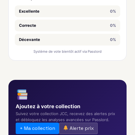
Excellente
0%
Correcte
0%
Décevante
0%
Système de vote bientôt actif via Passlord
Ajoutez à votre collection
Suivez votre collection JCC, recevez des alertes prix
et débloquez les analyses avancées sur Passlord.
+ Ma collection
Alerte prix