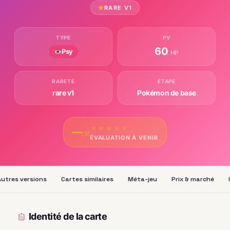
RARE V1
TYPE
PV
60
Psy
HP
RARETÉ
ÉTAPE
rare v1
Pokémon de base
★
★
★
★
★
—
/10
ÉVALUATION À VENIR
Autres versions
Cartes similaires
Méta-jeu
Prix & marché
Identité de la carte