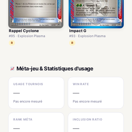
Rappel Cyclone
Impact G
#95 · Explosion Plasma
#93 · Explosion Plasma
R
R
Méta-jeu & Statistiques d'usage
USAGE TOURNOIS
WIN RATE
—
—
Pas encore mesuré
Pas encore mesuré
RANK MÉTA
INCLUSION RATIO
—
—