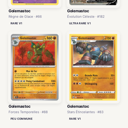
Golemastoc
Golemastoc
Règne de Glace · #66
Évolution Céleste · #182
RARE V1
ULTRA RARE V1
Golemastoc
Golemastoc
Forces Temporelles · #88
Stars Étincelantes · #83
PEU COMMUNE
RARE V1