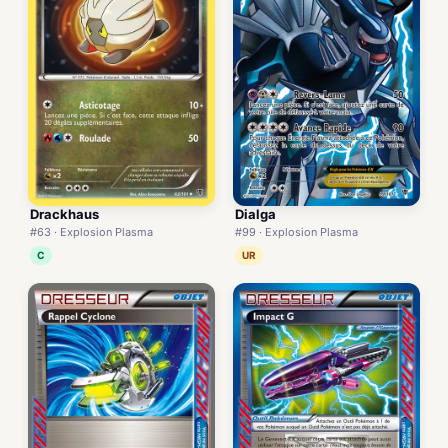
Drackhaus
Dialga
#63 · Explosion Plasma
#99 · Explosion Plasma
C
UR