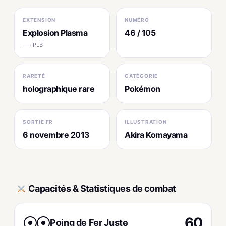
EXTENSION
NUMÉRO
Explosion Plasma
46 / 105
— · PLB
RARETÉ
CATÉGORIE
holographique rare
Pokémon
SORTIE FR
ILLUSTRATION
6 novembre 2013
Akira Komayama
Capacités & Statistiques de combat
60
Poing de Fer Juste
●
●