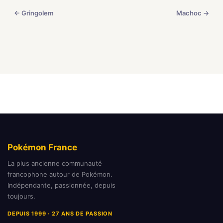
← Gringolem
Machoc →
Pokémon France
La plus ancienne communauté
francophone autour de Pokémon.
Indépendante, passionnée, depuis
toujours.
DEPUIS 1999 · 27 ANS DE PASSION