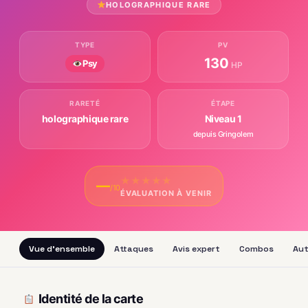
HOLOGRAPHIQUE RARE
TYPE
PV
130
Psy
HP
RARETÉ
ÉTAPE
holographique rare
Niveau 1
depuis Gringolem
★
★
★
★
★
—
/10
ÉVALUATION À VENIR
Vue d'ensemble
Attaques
Avis expert
Combos
Aut
Identité de la carte