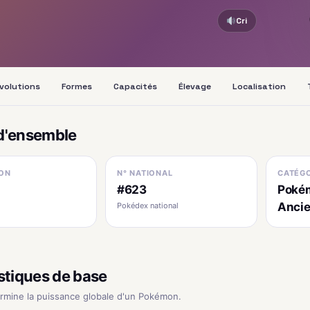
Cri
volutions
Formes
Capacités
Élevage
Localisation
d'ensemble
ON
N° NATIONAL
CATÉGO
#623
Poké
Anci
Pokédex national
stiques de base
ermine la puissance globale d'un Pokémon.