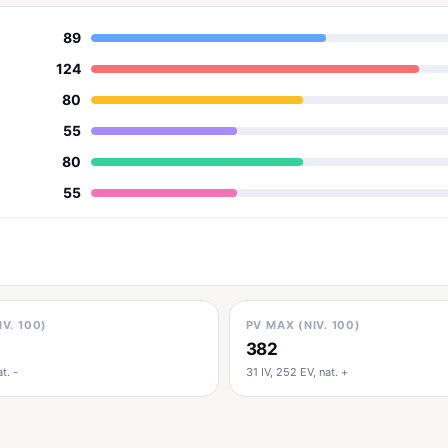
89
124
80
55
80
55
IV. 100)
PV MAX (NIV. 100)
382
t. -
31 IV, 252 EV, nat. +