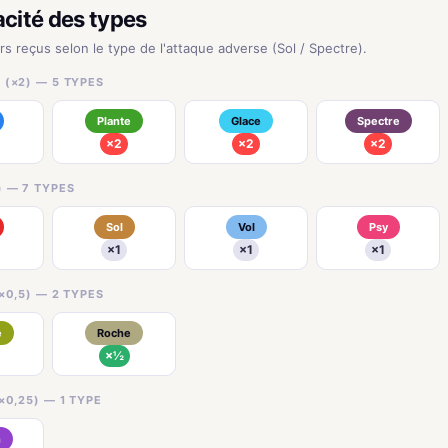
acité des types
rs reçus selon le type de l'attaque adverse (Sol / Spectre).
 (×2) — 5 TYPES
Plante
Glace
Spectre
×2
×2
×2
) — 7 TYPES
Sol
Vol
Psy
×1
×1
×1
×0,5) — 2 TYPES
e
Roche
×½
×0,25) — 1 TYPE
n