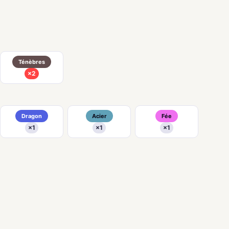
Ténèbres
×2
Dragon
Acier
Fée
×1
×1
×1