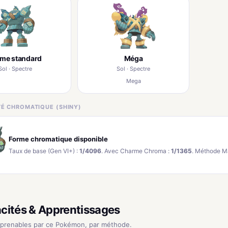
rme standard
Méga
Sol · Spectre
Sol · Spectre
Mega
ITÉ CHROMATIQUE (SHINY)
Forme chromatique disponible
Taux de base (Gen VI+) :
1/4096
. Avec Charme Chroma :
1/1365
. Méthode M
cités & Apprentissages
pprenables par ce Pokémon, par méthode.