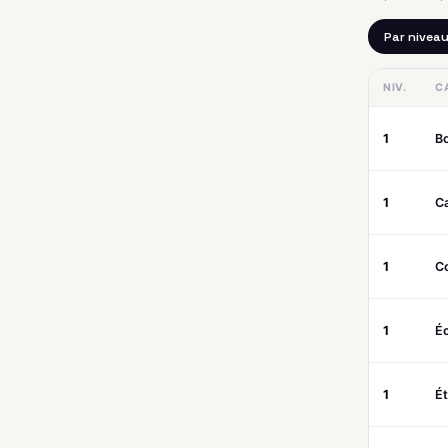
Par nivea
NIV.
C
1
B
1
Ca
1
C
1
Éc
1
É