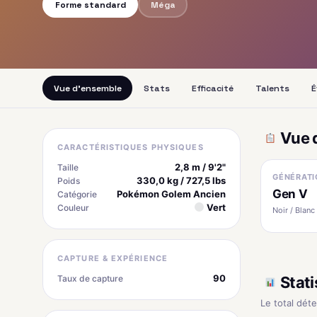
Forme standard
Méga
Vue d'ensemble
Stats
Efficacité
Talents
É
Vue 
CARACTÉRISTIQUES PHYSIQUES
2,8 m / 9'2"
Taille
GÉNÉRATI
330,0 kg / 727,5 lbs
Poids
Gen V
Pokémon Golem Ancien
Catégorie
Vert
Couleur
Noir / Blanc
CAPTURE & EXPÉRIENCE
90
Taux de capture
Stati
Le total dét