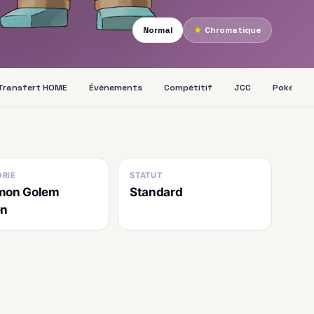
Normal
★
Chromatique
Transfert HOME
Événements
Compétitif
JCC
Pokédex
RIE
STATUT
mon Golem
Standard
en