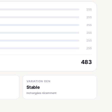
255
255
255
255
255
255
483
VARIATION GEN
Stable
Inchangées récemment