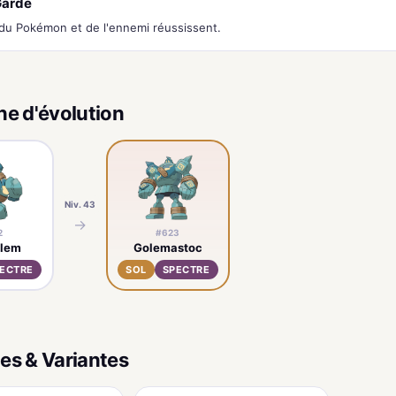
Garde
du Pokémon et de l'ennemi réussissent.
ne d'évolution
Niv. 43
→
2
#623
olem
Golemastoc
ECTRE
SOL
SPECTRE
es & Variantes