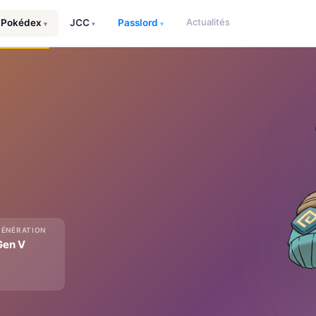
Actualités
Pokédex
JCC
Passlord
▾
▾
▾
GÉNÉRATION
Gen V