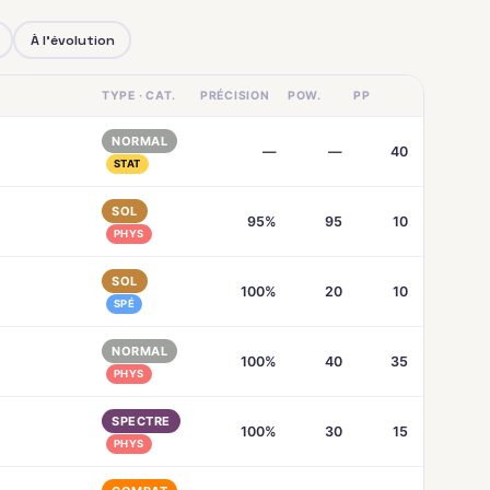
À l'évolution
TYPE · CAT.
PRÉCISION
POW.
PP
NORMAL
—
—
40
STAT
SOL
95%
95
10
PHYS
SOL
100%
20
10
SPÉ
NORMAL
100%
40
35
PHYS
SPECTRE
100%
30
15
PHYS