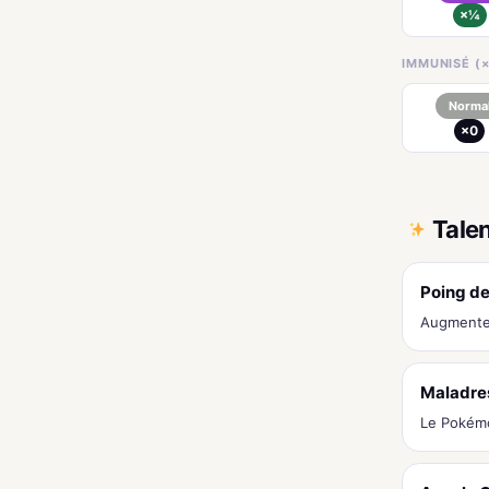
×¼
IMMUNISÉ (×
Norma
×0
Tale
Poing de
Augmente 
Maladre
Le Pokémo