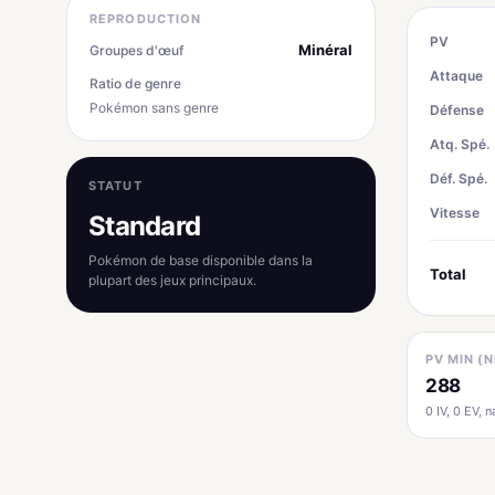
REPRODUCTION
PV
Minéral
Groupes d'œuf
Attaque
Ratio de genre
Pokémon sans genre
Défense
Atq. Spé.
Déf. Spé.
STATUT
Vitesse
Standard
Pokémon de base disponible dans la
Total
plupart des jeux principaux.
PV MIN (N
288
0 IV, 0 EV, na