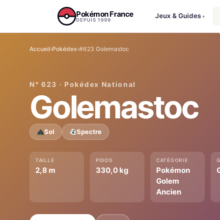
Aller au contenu
Pokémon France
Jeux & Guides
▾
DEPUIS 1999
Accueil
›
Pokédex
›
#623 Golemastoc
N° 623 · Pokédex National
Golemastoc
Sol
Spectre
TAILLE
POIDS
CATÉGORIE
2,8 m
330,0 kg
Pokémon
Golem
Ancien