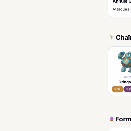
Annule 
Attaques 
Chaî
#62
Gring
SOL
SP
Form