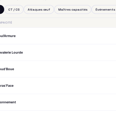
u
CT / CS
Attaques œuf
Maîtres capacités
Événements
APACITÉ
oul’Armure
valerie Lourde
oud’Boue
ras’Face
tonnement