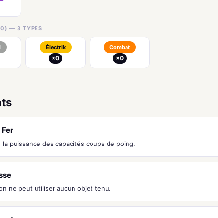
0) — 3 TYPES
l
Électrik
Combat
×0
×0
nts
 Fer
la puissance des capacités coups de poing.
sse
n ne peut utiliser aucun objet tenu.