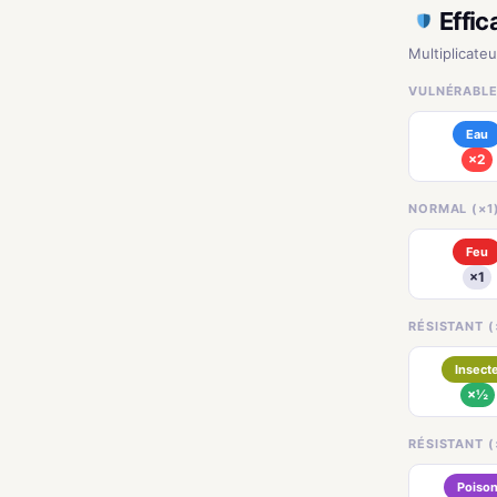
Effic
Multiplicateu
VULNÉRABLE
Eau
×2
NORMAL (×1
Feu
×1
RÉSISTANT (
Insect
×½
RÉSISTANT (
Poiso