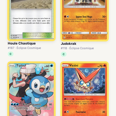
Houle Chaotique
Judokrak
#187 · Éclipse Cosmique
#118 · Éclipse Cosmique
C
C