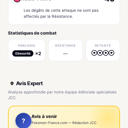
Les dégâts de cette attaque ne sont pas
affectés par la Résistance.
Statistiques de combat
FAIBLESSE
RÉSISTANCE
RETRAITE
×2
—
●
●
●
●
Obscurité
Avis Expert
Analyse approfondie par notre équipe éditoriale spécialisée
JCC.
Avis à venir
?
Pokemon-France.com — Rédaction JCC