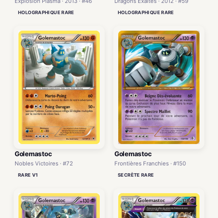
Explosion Plasma · 2013 · #46
Dragons Exaltés · 2012 · #59
HOLOGRAPHIQUE RARE
HOLOGRAPHIQUE RARE
Golemastoc
Golemastoc
Nobles Victoires · #72
Frontières Franchies · #150
RARE V1
SECRÈTE RARE