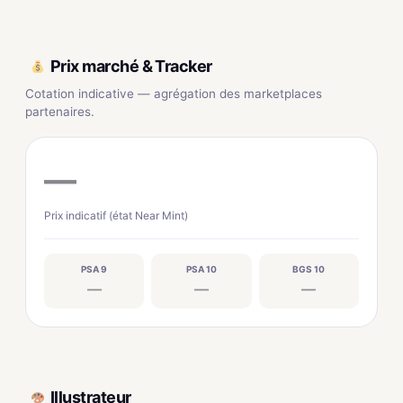
Prix marché & Tracker
Cotation indicative — agrégation des marketplaces
partenaires.
—
Prix indicatif (état Near Mint)
PSA 9
PSA 10
BGS 10
—
—
—
Illustrateur