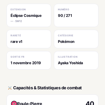
EXTENSION
NUMÉRO
Éclipse Cosmique
90 / 271
— · SM12
RARETÉ
CATÉGORIE
rare v1
Pokémon
SORTIE FR
ILLUSTRATION
1 novembre 2019
Ayaka Yoshida
Capacités & Statistiques de combat
40
Roule-Pierre