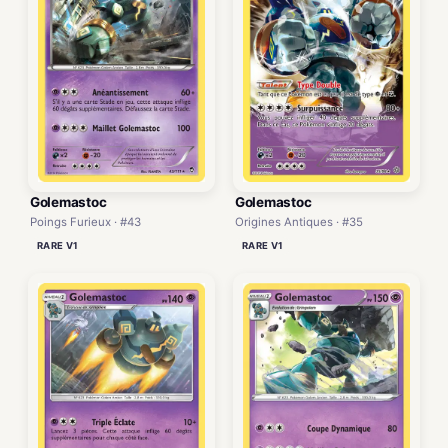
Golemastoc
Golemastoc
Poings Furieux · #43
Origines Antiques · #35
RARE V1
RARE V1