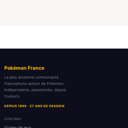
Pokémon France
La plus ancienne communauté
francophone autour de Pokémon.
Indépendante, passionnée, depuis
toujours.
DEPUIS 1999 · 27 ANS DE PASSION
CONTENU
Guides de jeux