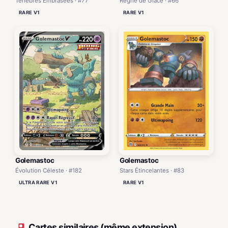
Ténèbres Embrasées · #77
Règne de Glace · #66
RARE V1
RARE V1
Golemastoc
Golemastoc
Évolution Céleste · #182
Stars Étincelantes · #83
ULTRA RARE V1
RARE V1
Cartes similaires (même extension)