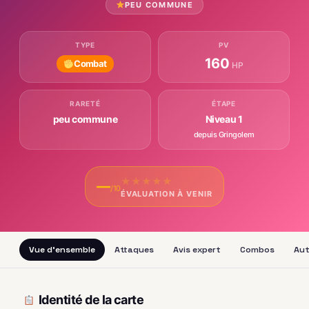
PEU COMMUNE
TYPE
PV
160
Combat
HP
RARETÉ
ÉTAPE
peu commune
Niveau 1
depuis Gringolem
★
★
★
★
★
—
/10
ÉVALUATION À VENIR
Vue d'ensemble
Attaques
Avis expert
Combos
Aut
Identité de la carte