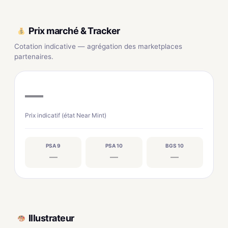
Prix marché & Tracker
Cotation indicative — agrégation des marketplaces
partenaires.
—
Prix indicatif (état Near Mint)
PSA 9
PSA 10
BGS 10
—
—
—
Illustrateur