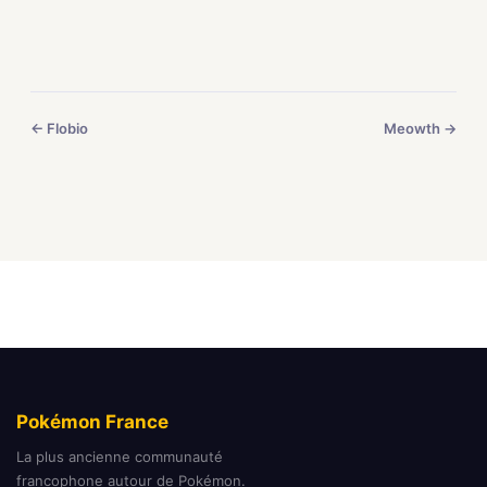
← Flobio
Meowth →
Pokémon France
La plus ancienne communauté
francophone autour de Pokémon.