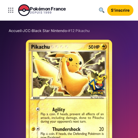
Aller au contenu
Pokémon France
S'inscrire
DEPUIS 1999
Accueil
›
JCC
›
Black Star Nintendo
›
#12 Pikachu