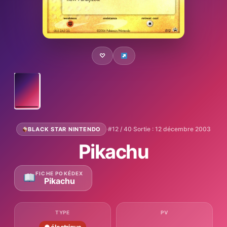
♡
·
#12 / 40
·
Sortie : 12 décembre 2003
BLACK STAR NINTENDO
Pikachu
FICHE POKÉDEX
Pikachu
TYPE
PV
—