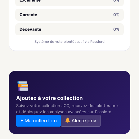
Correcte
0%
Décevante
0%
Système de vote bientôt actif via Passlord
Ajoutez à votre collection
Suivez votre collection JCC, recevez des alertes prix
et débloquez les analyses avancées sur Passlord.
+ Ma collection
Alerte prix