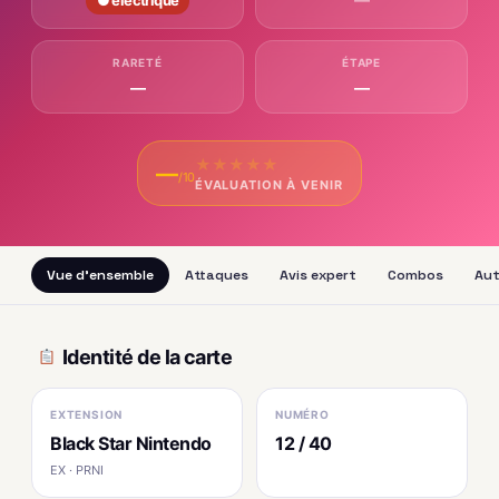
● électrique
RARETÉ
ÉTAPE
—
—
★
★
★
★
★
—
/10
ÉVALUATION À VENIR
Vue d'ensemble
Attaques
Avis expert
Combos
Aut
Identité de la carte
EXTENSION
NUMÉRO
Black Star Nintendo
12 / 40
EX · PRNI