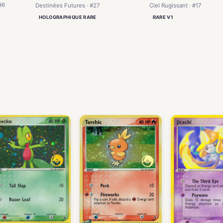
96
Destinées Futures · #27
Ciel Rugissant · #17
HOLOGRAPHIQUE RARE
RARE V1
)