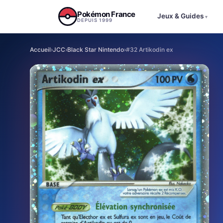
Aller au contenu
Pokémon France
Jeux & Guides
▾
DEPUIS 1999
Accueil
›
JCC
›
Black Star Nintendo
›
#32 Artikodin ex