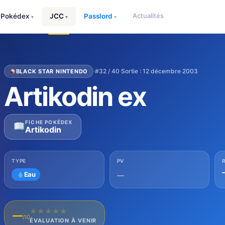
Actualités
Pokédex
JCC
Passlord
▾
▾
▾
·
#32 / 40
·
Sortie : 12 décembre 2003
BLACK STAR NINTENDO
Artikodin ex
FICHE POKÉDEX
Artikodin
TYPE
PV
Eau
—
★
★
★
★
★
—
/10
ÉVALUATION À VENIR