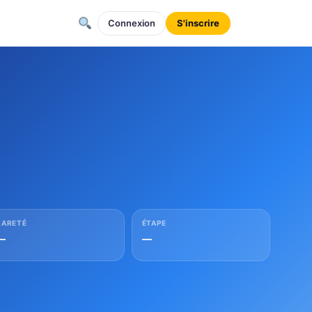
Connexion
S'inscrire
RARETÉ
ÉTAPE
—
—