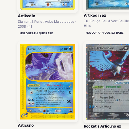
Artikodin ex
Artikodin
EX : Rouge Feu & Vert Feuille
Diamant & Perle : Aube Majestueuse ·
#114
2008 · #1
HOLOGRAPHIQUE EX RARE
HOLOGRAPHIQUE RARE
Articuno
Rocket's Articuno ex