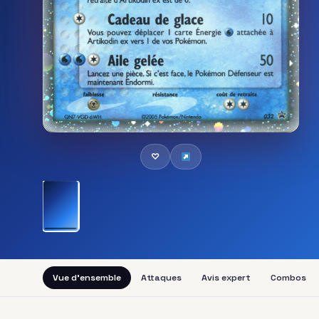
♡
Vue d'ensemble
Attaques
Avis expert
Combos