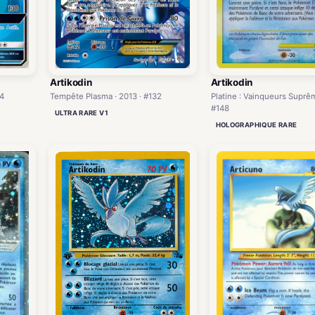
Artikodin
Artikodin
Platine : Vainqueurs Suprêm
4
Tempête Plasma · 2013 · #132
#148
ULTRA RARE V1
HOLOGRAPHIQUE RARE