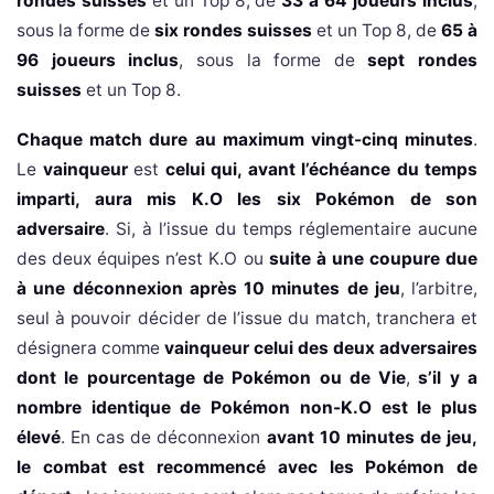
rondes suisses
et un Top 8, de
33 à 64 joueurs inclus
,
sous la forme de
six rondes suisses
et un Top 8, de
65 à
96 joueurs inclus
, sous la forme de
sept rondes
suisses
et un Top 8.
Chaque match dure au maximum vingt-cinq minutes
.
Le
vainqueur
est
celui qui, avant l’échéance du temps
imparti, aura mis K.O les six Pokémon de son
adversaire
. Si, à l’issue du temps réglementaire aucune
des deux équipes n’est K.O ou
suite à une coupure due
à une déconnexion après 10 minutes de jeu
, l’arbitre,
seul à pouvoir décider de l’issue du match, tranchera et
désignera comme
vainqueur celui des deux adversaires
dont le pourcentage de Pokémon ou de Vie
,
s’il y a
nombre identique de Pokémon non-K.O est le plus
élevé
. En cas de déconnexion
avant 10 minutes de jeu,
le combat est recommencé avec les Pokémon de