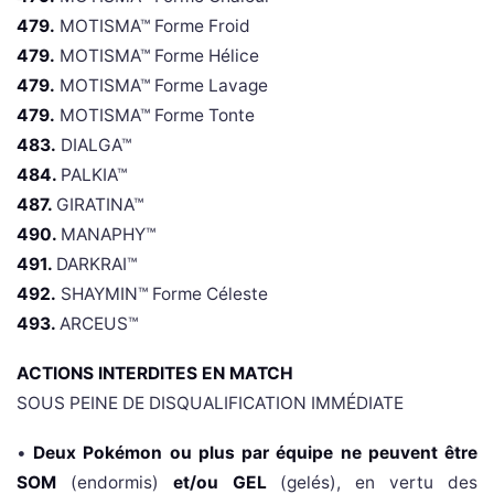
479.
MOTISMA™ Forme Froid
479.
MOTISMA™ Forme Hélice
479.
MOTISMA™ Forme Lavage
479.
MOTISMA™ Forme Tonte
483.
DIALGA™
484.
PALKIA™
487.
GIRATINA™
490.
MANAPHY™
491.
DARKRAI™
492.
SHAYMIN™ Forme Céleste
493.
ARCEUS™
ACTIONS INTERDITES EN MATCH
SOUS PEINE DE DISQUALIFICATION IMMÉDIATE
•
Deux Pokémon ou plus par équipe ne peuvent être
SOM
(endormis)
et/ou GEL
(gelés), en vertu des