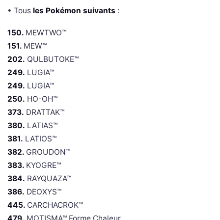
• Tous
les Pokémon suivants
:
150.
MEWTWO™
151.
MEW™
202.
QULBUTOKE™
249.
LUGIA™
249.
LUGIA™
250.
HO-OH™
373.
DRATTAK™
380.
LATIAS™
381.
LATIOS™
382.
GROUDON™
383.
KYOGRE™
384.
RAYQUAZA™
386.
DEOXYS™
445.
CARCHACROK™
479.
MOTISMA™ Forme Chaleur