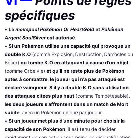
VI —
Points de règles
spécifiques
•
Le
movepool Pokémon Or HeartGold
et
Pokémon
Argent SoulSilver
est autorisé
.
•
Si un Pokémon utilise une capacité qui provoque un
double K.O
(comme Explosion, Destruction, Damoclès ou
Bélier)
ou tombe K.O en attaquant à cause d’un objet
(comme Orbe vie)
et qu’il ne reste plus de Pokémon
aptes à combattre, le joueur qui n’a pas attaqué est
déclaré vainqueur
.
S’il y a double K.O sans utilisation
des attaques citées plus haut
(comme Tempêtesable),
les deux joueurs s’affrontent dans un match de Mort
subite
, avec un Pokémon unique par joueur.
•
Si un joueur met plus d’une minute pour choisir la
capacité de son Pokémon
, il est tenu de décider
rapidement de son action sous peine de disqualification.