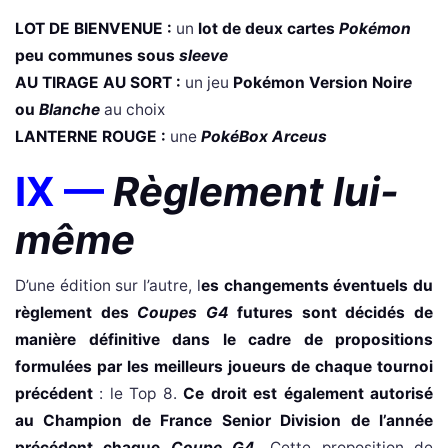
LOT DE BIENVENUE :
un
lot de deux cartes
Pokémon
peu communes sous
sleeve
AU TIRAGE AU SORT :
un jeu
Pokémon Version Noir
e
ou
Blanche
au choix
LANTERNE ROUGE :
une
PokéBox Arceus
IX —
Règlement lui-
même
D’une édition sur l’autre, l
es changements éventuels du
règlement des
Coupes G4
futures sont décidés de
manière définitive dans le cadre de propositions
formulées par les meilleurs joueurs de chaque tournoi
précédent
: le Top 8.
Ce droit est également autorisé
au Champion de France Senior Division de l’année
précédent chaque
Coupe G4
.
Cette proposition de