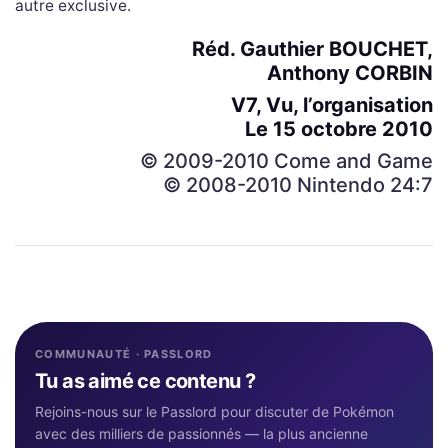
autre exclusive.
Réd. Gauthier BOUCHET,
Anthony CORBIN
V7, Vu, l’organisation
Le 15 octobre 2010
© 2009-2010 Come and Game
© 2008-2010 Nintendo 24:7
COMMUNAUTÉ · PASSLORD
Tu as aimé ce contenu ?
Rejoins-nous sur le Passlord pour discuter de Pokémon
avec des milliers de passionnés — la plus ancienne