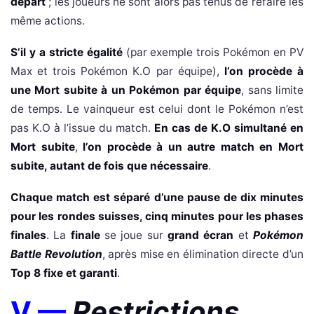
départ
; les joueurs ne sont alors pas tenus de refaire les
même actions.
S’il y a stricte égalité
(par exemple trois Pokémon en PV
Max et trois Pokémon K.O par équipe),
l’on procède à
une Mort subite à un Pokémon par équipe
, sans limite
de temps. Le vainqueur est celui dont le Pokémon n’est
pas K.O à l’issue du match.
En cas de K.O simultané en
Mort subite
,
l’on procède à un autre match en Mort
subite, autant de fois que nécessaire
.
Chaque match est séparé d’une pause de dix minutes
pour les rondes suisses, cinq minutes pour les phases
finales
. La
finale
se joue sur
grand écran
et
Pokémon
Battle Revolution
, après mise en élimination directe d’un
Top 8 fixe et garanti
.
V —
Restrictions