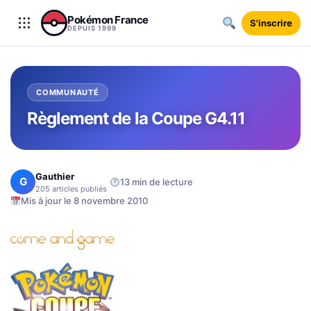
Aller au contenu
Pokémon France
S'inscrire
DEPUIS 1999
COMMUNAUTÉ
Règlement de la Coupe G4.11
Gauthier
G
·
·
13 min de lecture
205 articles publiés
Mis à jour le 8 novembre 2010