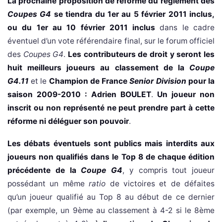
La prochaine proposition de réforme du règlement des
Coupes G4
se tiendra du 1er au 5 février 2011 inclus,
ou du 1er au 10 février 2011 inclus
dans le cadre
éventuel d’un vote référendaire final, sur le forum officiel
des
Coupes G4
.
Les contributeurs de droit y seront les
huit meilleurs joueurs au classement de la
Coupe
G4.11
et le
Champion de France
Senior Division
pour la
saison 2009-2010 : Adrien BOULET
.
Un joueur non
inscrit ou non représenté ne peut prendre part à cette
réforme ni déléguer son pouvoir
.
Les débats éventuels sont publics mais interdits aux
joueurs non qualifiés dans le Top 8 de chaque édition
précédente de la
Coupe G4
, y compris tout joueur
possédant un même
ratio
de victoires et de défaites
qu’un joueur qualifié au Top 8 au début de ce dernier
(par exemple, un 9ème au classement à 4-2 si le 8ème