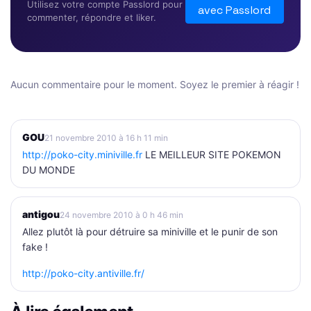
Utilisez votre compte Passlord pour
avec Passlord
commenter, répondre et liker.
Aucun commentaire pour le moment. Soyez le premier à réagir !
GOU
21 novembre 2010 à 16 h 11 min
http://poko-city.miniville.fr
LE MEILLEUR SITE POKEMON
DU MONDE
antigou
24 novembre 2010 à 0 h 46 min
Allez plutôt là pour détruire sa miniville et le punir de son
fake !
http://poko-city.antiville.fr/