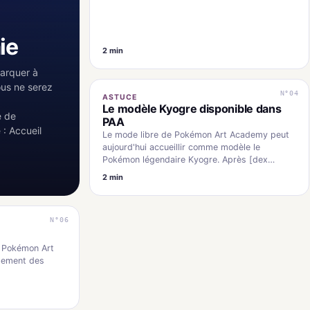
ie
2 min
barquer à
ous ne serez
N°04
ASTUCE
Le modèle Kyogre disponible dans
e de
PAA
: Accueil
Le mode libre de Pokémon Art Academy peut
aujourd'hui accueillir comme modèle le
Pokémon légendaire Kyogre. Après [dex
pkmn="Groudon"] ces derniers jours, c'est…
2 min
N°06
, Pokémon Art
ulement des