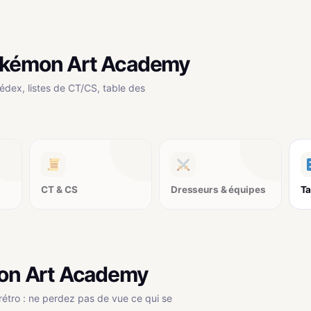
Pokémon Art Academy
édex, listes de CT/CS, table des
CT & CS
Dresseurs & équipes
Ta
mon Art Academy
rétro : ne perdez pas de vue ce qui se