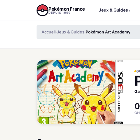
Aller au contenu
Pokémon France
Jeux & Guides
▾
DEPUIS 1999
Accueil
Jeux & Guides
Pokémon Art Academy
›
›
G
Ga
0
CH