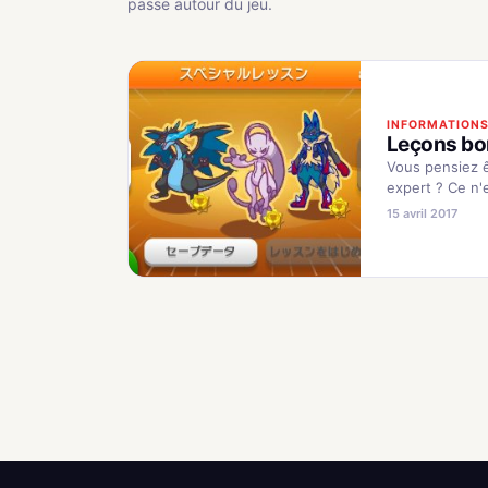
passe autour du jeu.
INFORMATION
Leçons b
Vous pensiez 
expert ? Ce n'e
! Les leçons b
15 avril 2017
vous faire des
Pokémon très
compliqués... 
réussite du de
parcours,…