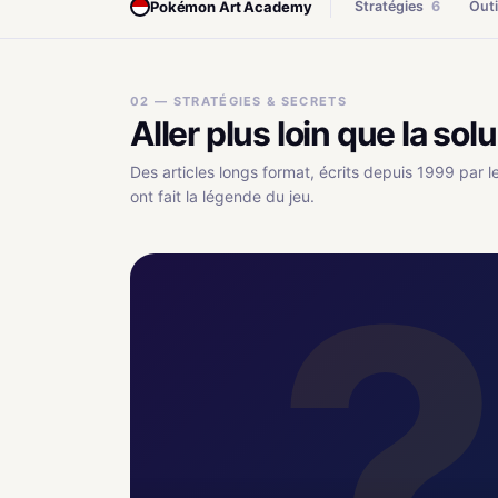
Pokémon Art Academy
Stratégies
6
Outi
02 — STRATÉGIES & SECRETS
Aller plus loin que la sol
Des articles longs format, écrits depuis 1999 par l
ont fait la légende du jeu.