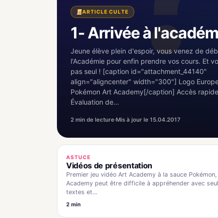
ARTICLE CULTE
1- Arrivée à l'académ
Jeune élève plein d'espoir, vous venez de dé
l'Académie pour enfin prendre vos cours. Et v
pas seul ! [caption id="attachment_44140"
align="aligncenter" width="300"] Logo Europ
Pokémon Art Academy[/caption] Accès rapide 
Évaluation de…
2 min de lecture
·
Mis à jour le 15.04.2017
ASTUCE
Vidéos de présentation
Premier jeu vidéo Art Academy à la sauce Pokémon
Academy peut être difficile à appréhender avec se
textes et…
2 min