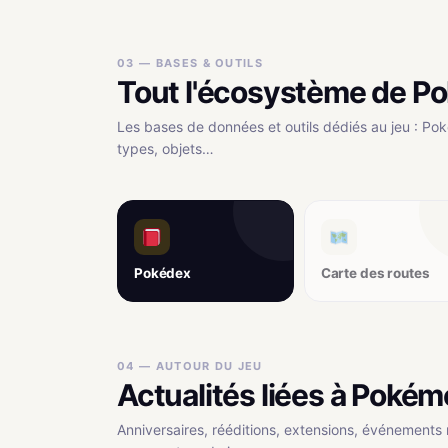
03 — BASES & OUTILS
Tout l'écosystème de 
Les bases de données et outils dédiés au jeu : Pok
types, objets…
Pokédex
Carte des routes
04 — AUTOUR DU JEU
Actualités liées à Poké
Anniversaires, rééditions, extensions, événements 