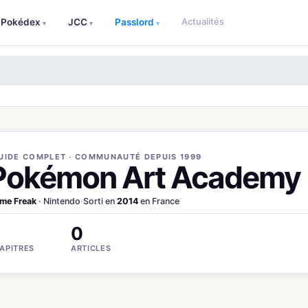
Actualités
Pokédex
JCC
Passlord
▾
▾
▾
UIDE COMPLET · COMMUNAUTÉ DEPUIS 1999
Pokémon Art Academy
me Freak
· Nintendo
·
Sorti en
2014
en France
0
APITRES
ARTICLES