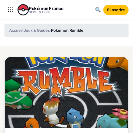
Aller au contenu
Pokémon France
S'inscrire
DEPUIS 1999
Accueil
Jeux & Guides
Pokémon Rumble
›
›