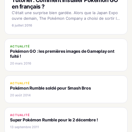
Tutoriel : Comment installer Pokémon GO
en français ?
C'était une surprise bien gardée. Alors que la Japan Expo
ouvre demain, The Pokémon Company a choisi de sortir le
jeu le plus attendu depuis des années sur…
6 juillet 2016
ACTUALITÉ
Pokémon GO : les premières images de Gameplay ont
fuité !
20 mars 2016
ACTUALITÉ
Pokémon Rumble soldé pour Smash Bros
20 août 2014
ACTUALITÉ
Super Pokémon Rumble pour le 2 décembre !
13 septembre 2011