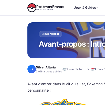
Aller au contenu
Pokémon France
Jeux & Guides
▾
DEPUIS 1999
JEUX VIDÉO
Avant-propos : Intr
Silver Altaria
S
·
·
2 min de lecture
3 mars 
2 016 articles publiés
Avant d’entrer dans le vif du sujet,
Pokémon 
personnalité !