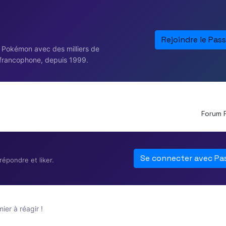
Rejoindre le Pass
e Pokémon avec des milliers de
francophone, depuis 1999.
Forum 
Se connecter avec Pa
épondre et liker.
er à réagir !