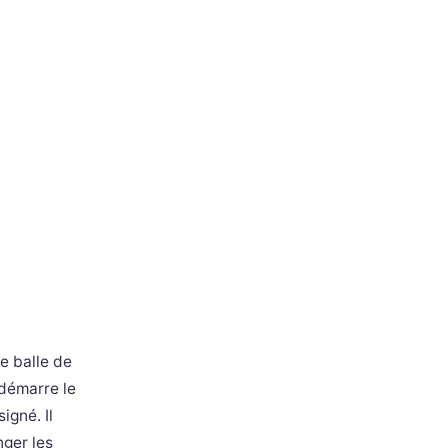
ne balle de
 démarre le
igné. Il
nger les