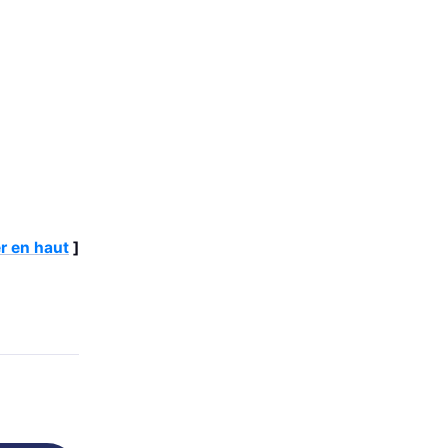
r en haut
]