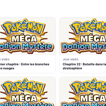
X VIDÉO
JEUX VIDÉO
ier chapitre : Entre les branches
Chapitre 22 : Bataille dans l
les nuages
stratosphère