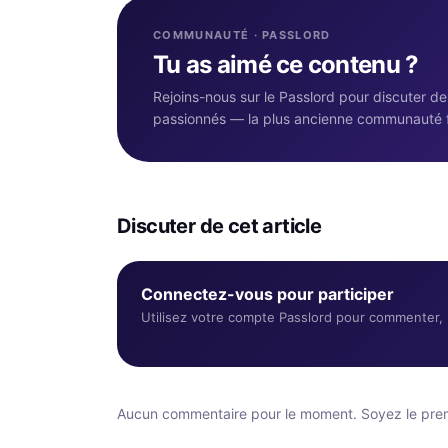
COMMUNAUTÉ · PASSLORD
Tu as aimé ce contenu ?
Rejoins-nous sur le Passlord pour discuter d
passionnés — la plus ancienne communauté 
Discuter de cet article
Connectez-vous pour participer
Utilisez votre compte Passlord pour commenter, r
Aucun commentaire pour le moment. Soyez le premi