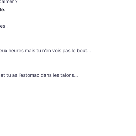
calmer ?
te.
es !
ux heures mais tu n’en vois pas le bout…
n et tu as l’estomac dans les talons…