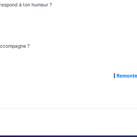
rrespond à ton humeur ?
’accompagne ?
[
Remonte