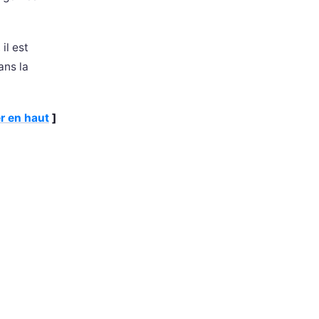
 il est
ans la
r en haut
]