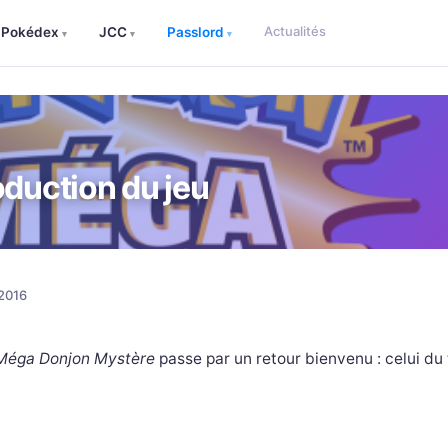
Actualités
Pokédex
JCC
Passlord
▾
▾
▾
oduction du jeu
2016
Méga Donjon Mystère
passe par un retour bienvenu : celui du 