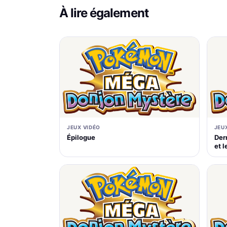
À lire également
JEUX VIDÉO
JEU
Épilogue
Dern
et 