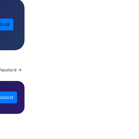
lord
Passlord →
sslord