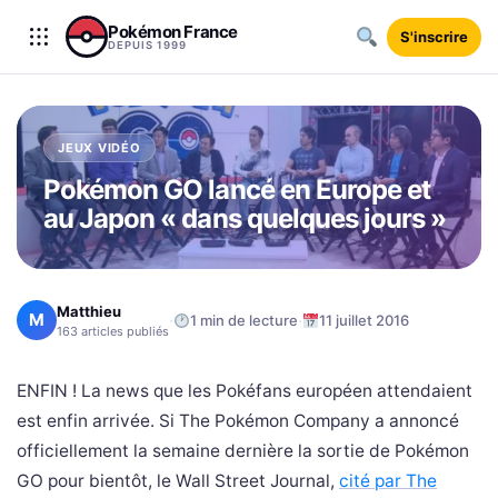
Aller au contenu
Pokémon France
S'inscrire
DEPUIS 1999
JEUX VIDÉO
Pokémon GO lancé en Europe et
au Japon « dans quelques jours »
Matthieu
M
·
·
1 min de lecture
11 juillet 2016
163 articles publiés
ENFIN ! La news que les Pokéfans européen attendaient
est enfin arrivée. Si The Pokémon Company a annoncé
officiellement la semaine dernière la sortie de Pokémon
GO pour bientôt, le Wall Street Journal,
cité par The