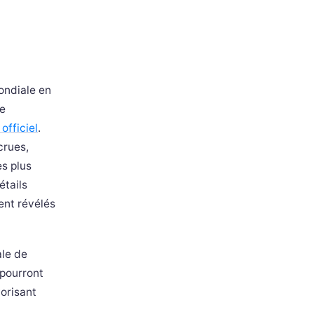
ondiale en
ne
 officiel
.
crues,
s plus
étails
ent révélés
ale de
 pourront
orisant