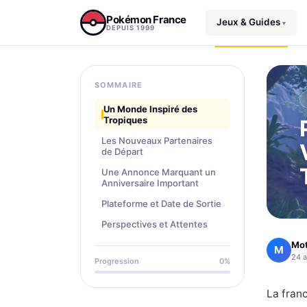
Aller au contenu
Pokémon France
Jeux & Guides
▾
DEPUIS 1999
SOMMAIRE
Un Monde Inspiré des
Tropiques
Les Nouveaux Partenaires
de Départ
Une Annonce Marquant un
Anniversaire Important
Plateforme et Date de Sortie
Perspectives et Attentes
Mo
M
24 a
Progression
0%
La franc