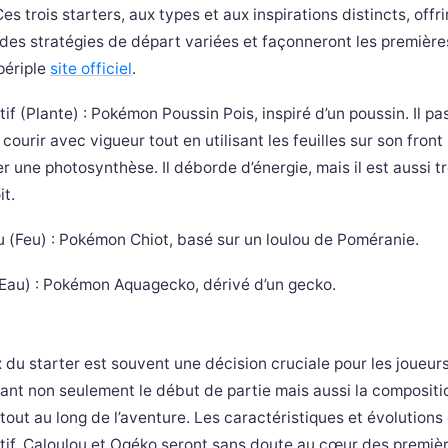
es trois starters, aux types et aux inspirations distincts, offr
 des stratégies de départ variées et façonneront les premièr
périple
site officiel
.
if (Plante) : Pokémon Poussin Pois, inspiré d’un poussin. Il p
courir avec vigueur tout en utilisant les feuilles sur son front
r une photosynthèse. Il déborde d’énergie, mais il est aussi t
it.
u (Feu) : Pokémon Chiot, basé sur un loulou de Poméranie.
Eau) : Pokémon Aquagecko, dérivé d’un gecko.
 du starter est souvent une décision cruciale pour les joueurs
çant non seulement le début de partie mais aussi la compositi
 tout au long de l’aventure. Les caractéristiques et évolutions
tif, Caloulou et Ogéko seront sans doute au cœur des premiè