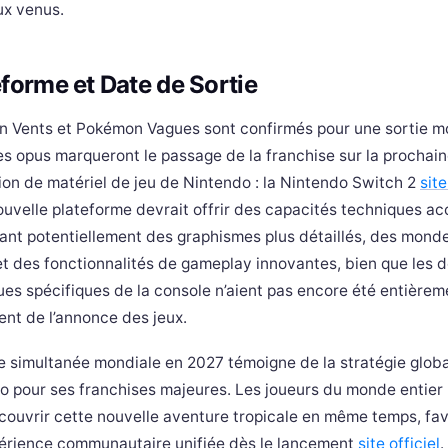
x venus.
eforme et Date de Sortie
 Vents et Pokémon Vagues sont confirmés pour une sortie m
es opus marqueront le passage de la franchise sur la prochai
ion de matériel de jeu de Nintendo : la Nintendo Switch 2
site
ouvelle plateforme devrait offrir des capacités techniques ac
ant potentiellement des graphismes plus détaillés, des monde
et des fonctionnalités de gameplay innovantes, bien que les d
ues spécifiques de la console n’aient pas encore été entièrem
nt de l’annonce des jeux.
ie simultanée mondiale en 2027 témoigne de la stratégie glob
o pour ses franchises majeures. Les joueurs du monde entier
écouvrir cette nouvelle aventure tropicale en même temps, fav
érience communautaire unifiée dès le lancement
site officiel
.