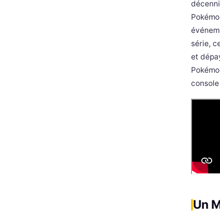
décenni
Pokémon
événeme
série, 
et dépa
Pokémon
console
Un M