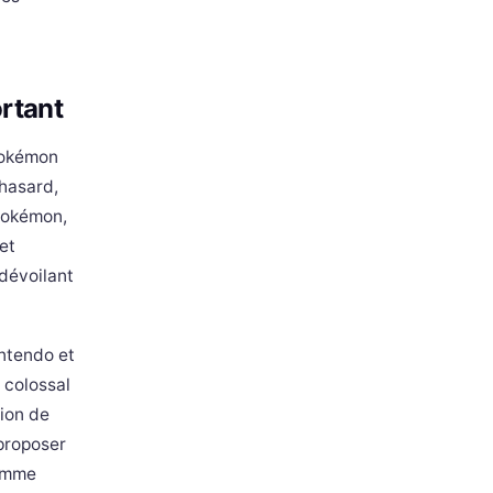
rtant
Pokémon
 hasard,
 Pokémon,
et
 dévoilant
intendo et
 colossal
tion de
 proposer
comme