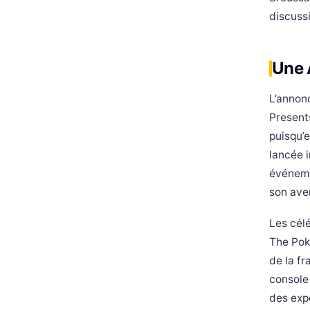
discuss
Une 
L’annon
Presents
puisqu’e
lancée 
événemen
son ave
Les célé
The Pok
de la f
console 
des exp