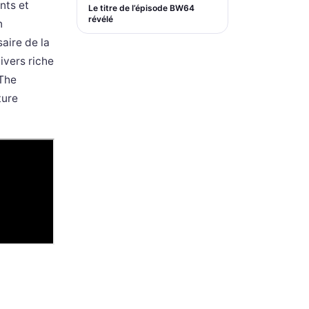
nts et
Le titre de l’épisode BW64
révélé
n
aire de la
ivers riche
 The
ture