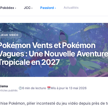
Actualités
Pokédex
JCC
Passlord
▾
▾
▾
JEUX VIDÉO
Pokémon Vents et Pokémon
Vagues : Une Nouvelle Aventur
Tropicale en 2027
tisma
·
·
6 min de lecture
Mis à jour le 13 mai 2026
rticles publiés
hise Pokémon, pilier incontesté du jeu vidéo depuis près de t