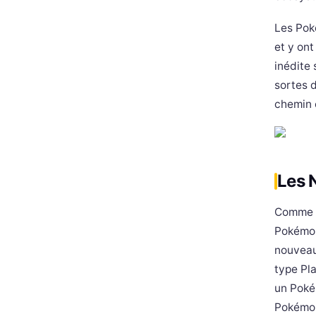
Les Pok
et y on
inédite 
sortes 
chemin 
Les 
Comme le
Pokémon
nouveau
type Pla
un Poké
Pokémon