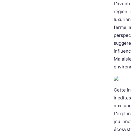
L’avent
région 
luxurian
ferme, 
perspec
suggère
influenc
Malaisie
environ
Cette in
inédites
aux jung
L’explor
jeu inn
écosyst