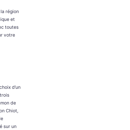
la région
ique et
ec toutes
r votre
choix d’un
trois
kémon de
on Chiot,
le
é sur un