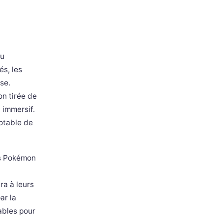
eu
s, les
se.
on tirée de
 immersif.
otable de
es Pokémon
ra à leurs
ar la
ables pour