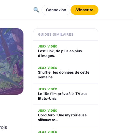
Connexion
S'inscrire
GUIDES SIMILAIRES
JEUX VIDÉO
Lost Link, de plus en plus
d’images.
e
JEUX VIDÉO
Shuffle : les données de cette
semaine
JEUX VIDÉO
Le 15e film prévu à la TV aux
Etats-Unis
JEUX VIDÉO
CoroCoro : Une mystérieuse
silhouette…
rois
JEUX VIDÉO