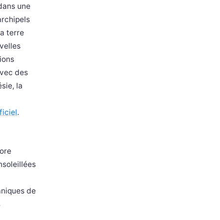
dans une
archipels
a terre
velles
ions
avec des
sie, la
ficiel
.
lore
nsoleillées
caniques de
s