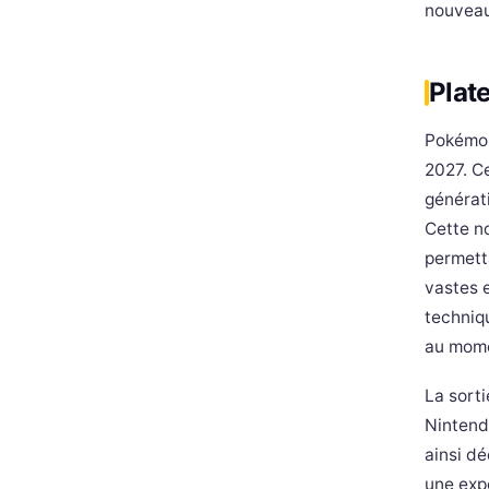
nouveau
Plat
Pokémon
2027. C
générat
Cette n
permett
vastes 
techniq
au mome
La sort
Nintend
ainsi d
une exp