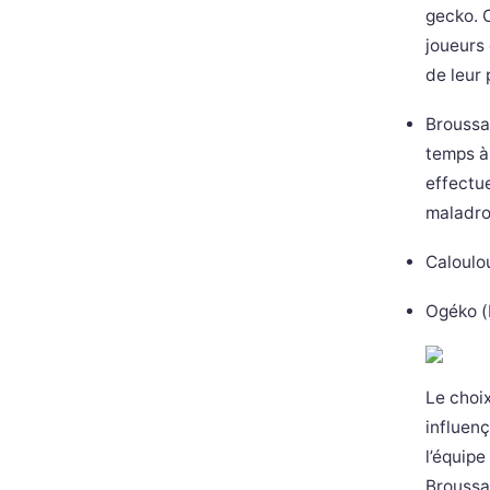
gecko. C
joueurs
de leur 
Broussat
temps à 
effectue
maladro
Caloulo
Ogéko (
Le choix
influen
l’équipe
Broussa