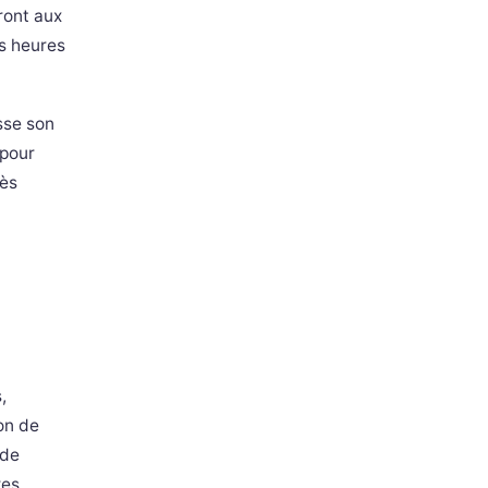
iront aux
es heures
asse son
 pour
rès
,
on de
 de
res