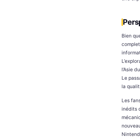
Pers
Bien que
complet
informat
L’explor
l’Asie d
Le pass
la quali
Les fan
inédits 
mécaniqu
nouveaux
Nintend