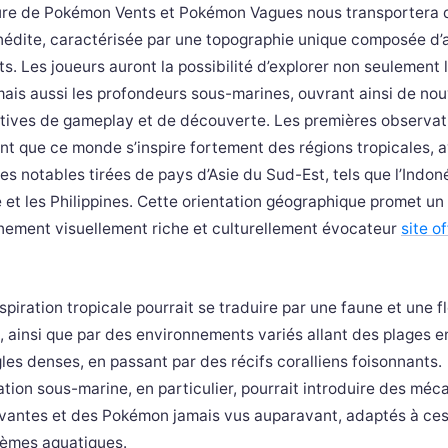
ure de Pokémon Vents et Pokémon Vagues nous transportera 
inédite, caractérisée par une topographie unique composée d’
ts. Les joueurs auront la possibilité d’explorer non seulement l
mais aussi les profondeurs sous-marines, ouvrant ainsi de nou
tives de gameplay et de découverte. Les premières observat
nt que ce monde s’inspire fortement des régions tropicales, 
es notables tirées de pays d’Asie du Sud-Est, tels que l’Indoné
 et les Philippines. Cette orientation géographique promet un
nement visuellement riche et culturellement évocateur
site of
spiration tropicale pourrait se traduire par une faune et une f
, ainsi que par des environnements variés allant des plages e
les denses, en passant par des récifs coralliens foisonnants.
ation sous-marine, en particulier, pourrait introduire des mé
ovantes et des Pokémon jamais vus auparavant, adaptés à ce
èmes aquatiques.