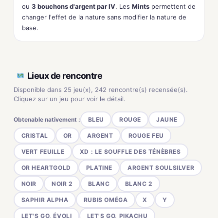
ou
3 bouchons d'argent par IV
. Les
Mints
permettent de
changer l'effet de la nature sans modifier la nature de
base.
Lieux de rencontre
Disponible dans 25 jeu(x), 242 rencontre(s) recensée(s).
Cliquez sur un jeu pour voir le détail.
Obtenable nativement :
BLEU
ROUGE
JAUNE
CRISTAL
OR
ARGENT
ROUGE FEU
VERT FEUILLE
XD : LE SOUFFLE DES TÉNÈBRES
OR HEARTGOLD
PLATINE
ARGENT SOULSILVER
NOIR
NOIR 2
BLANC
BLANC 2
SAPHIR ALPHA
RUBIS OMÉGA
X
Y
LET'S GO, ÉVOLI
LET'S GO, PIKACHU