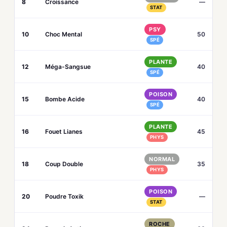
8
Croissance
—
STAT
PSY
10
Choc Mental
50
SPÉ
PLANTE
12
Méga-Sangsue
40
SPÉ
POISON
15
Bombe Acide
40
SPÉ
PLANTE
16
Fouet Lianes
45
PHYS
NORMAL
18
Coup Double
35
PHYS
POISON
20
Poudre Toxik
—
STAT
ROCHE