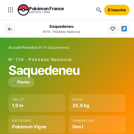
Aller au contenu
Pokémon France
S'inscrire
DEPUIS 1999
Saquedeneu
←
♡
#114 · Pokédex National
Accueil
›
Pokédex
›
#114 Saquedeneu
N° 114 · Pokédex National
Saquedeneu
Plante
TAILLE
POIDS
1,0 m
35,0 kg
CATÉGORIE
GÉNÉRATION
Pokémon Vigne
Gen I