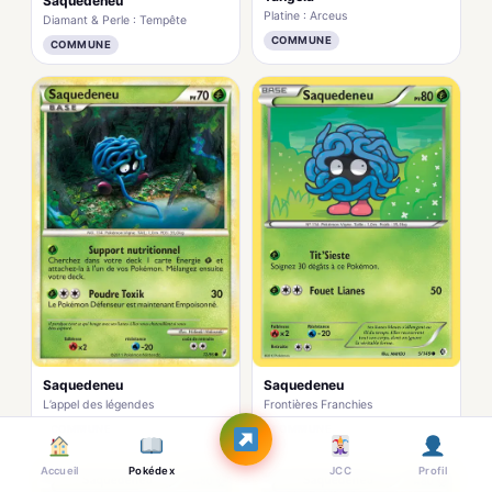
Saquedeneu
Platine : Arceus
Diamant & Perle : Tempête
COMMUNE
COMMUNE
Saquedeneu
Saquedeneu
L’appel des légendes
Frontières Franchies
COMMUNE
COMMUNE
Accueil
Pokédex
JCC
Profil