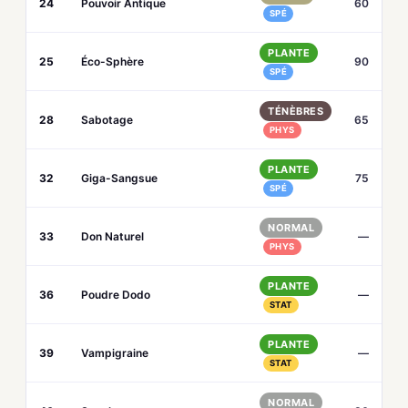
24
Pouvoir Antique
60
SPÉ
PLANTE
25
Éco-Sphère
90
SPÉ
TÉNÈBRES
28
Sabotage
65
PHYS
PLANTE
32
Giga-Sangsue
75
SPÉ
NORMAL
33
Don Naturel
—
PHYS
PLANTE
36
Poudre Dodo
—
STAT
PLANTE
39
Vampigraine
—
STAT
NORMAL