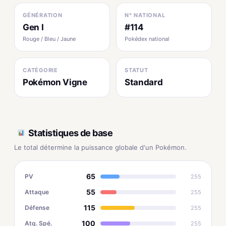
GÉNÉRATION
N° NATIONAL
Gen I
#114
Rouge / Bleu / Jaune
Pokédex national
CATÉGORIE
STATUT
Pokémon Vigne
Standard
Statistiques de base
Le total détermine la puissance globale d'un Pokémon.
65
PV
255
55
Attaque
255
115
Défense
255
100
Atq. Spé.
255