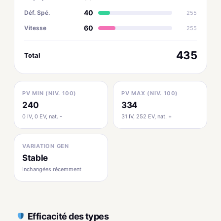
40
Déf. Spé.
255
60
Vitesse
255
435
Total
PV MIN (NIV. 100)
PV MAX (NIV. 100)
240
334
0 IV, 0 EV, nat. -
31 IV, 252 EV, nat. +
VARIATION GEN
Stable
Inchangées récemment
Efficacité des types