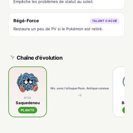
Empêche les problèmes de statut au soleil.
Régé-Force
TALENT CACHÉ
Restaure un peu de PV si le Pokémon est retiré.
Chaîne d'évolution
Niv. avec l'attaque Pouv. Antique connue
→
#114
#4
Saquedeneu
Bould
PLANTE
PLA