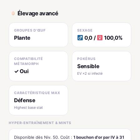
Élevage avancé
GROUPES D'ŒUF
SEXAGE
Plante
0,0 /
100,0%
COMPATIBILITÉ
POKÉRUS
MÉTAMORPH
Sensible
✓ Oui
EV ×2 si infecté
CARACTÉRISTIQUE MAX
Défense
Highest base stat
HYPER-ENTRAÎNEMENT & MINTS
Disponible dès Niv. 50. Coût :
1 bouchon d'or par IV à 31