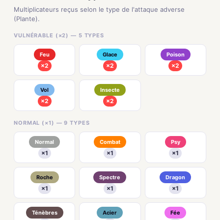
Multiplicateurs reçus selon le type de l'attaque adverse
(Plante).
VULNÉRABLE (×2) — 5 TYPES
Feu
Glace
Poison
×2
×2
×2
Vol
Insecte
×2
×2
NORMAL (×1) — 9 TYPES
Normal
Combat
Psy
×1
×1
×1
Roche
Spectre
Dragon
×1
×1
×1
Ténèbres
Acier
Fée