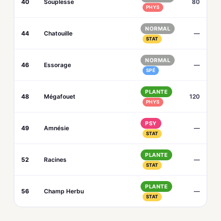
40
Souplesse
80
PHYS
NORMAL
44
Chatouille
—
STAT
NORMAL
46
Essorage
—
SPÉ
PLANTE
48
Mégafouet
120
PHYS
PSY
49
Amnésie
—
STAT
PLANTE
52
Racines
—
STAT
PLANTE
56
Champ Herbu
—
STAT