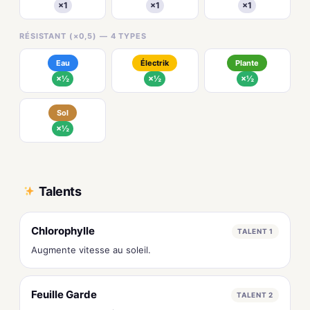
×1
×1
×1
RÉSISTANT (×0,5) — 4 TYPES
Eau
Électrik
Plante
×½
×½
×½
Sol
×½
Talents
Chlorophylle
TALENT 1
Augmente vitesse au soleil.
Feuille Garde
TALENT 2