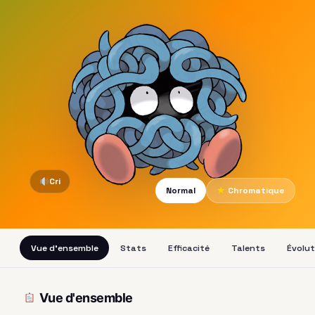
Cri
Normal
★
Chromatique
Vue d'ensemble
Stats
Efficacité
Talents
Évolut
Vue d'ensemble