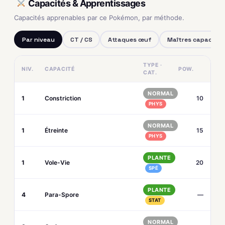
Capacités & Apprentissages
Capacités apprenables par ce Pokémon, par méthode.
Par niveau
CT / CS
Attaques œuf
Maîtres capacités
TYPE ·
NIV.
CAPACITÉ
POW.
CAT.
NORMAL
1
Constriction
10
PHYS
NORMAL
1
Étreinte
15
PHYS
PLANTE
1
Vole-Vie
20
SPÉ
PLANTE
4
Para-Spore
—
STAT
NORMAL