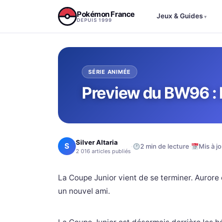
Aller au contenu
Pokémon France
Jeux & Guides
▾
DEPUIS 1999
SÉRIE ANIMÉE
Preview du BW96 : 
Silver Altaria
S
·
·
2 min de lecture
Mis à jo
2 016 articles publiés
La Coupe Junior vient de se terminer. Aurore 
un nouvel ami.