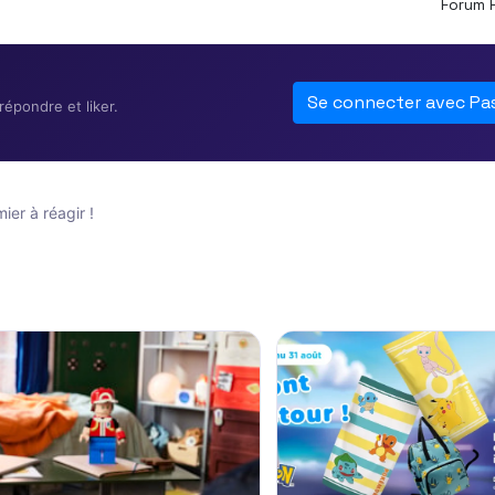
Forum 
Se connecter avec Pa
épondre et liker.
er à réagir !