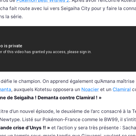
héros de
Pokémon Best Wishes 2
. Après avoir rencontré Kotet
cha fait route avec lui vers Seigaiha City pour y faire la con
s la série.
 défie le champion. On apprend également qu’Amana maîtrise
anta
, auxquels Kotetsu opposera un
Noacier
et un
Clamiral
c
ne de Seigaiha ! Demanta contre Clamiral ! »
titre d’un nouvel épisode, le deuxième de l’arc consacré à la 
e Newtype. Listé sur Pokémon-France comme le BW99, il s’inti
nde crise d’Unys !! »
et l’action y sera très présente : Sacha
ans un temple sous-marin tandis que Giovanni, voulant se ren