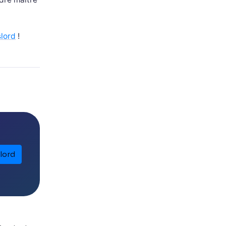
lord
!
lord