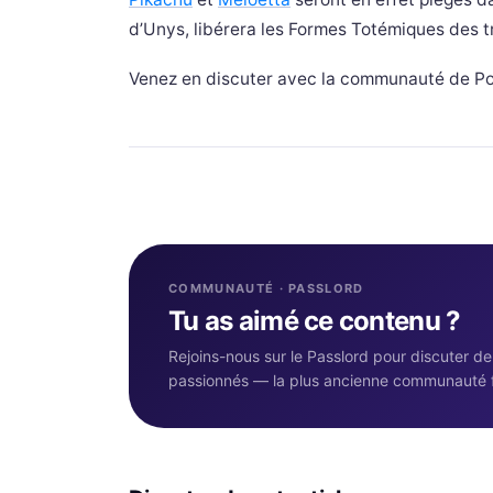
d’Unys, libérera les Formes Totémiques des tr
Venez en discuter avec la communauté de Po
COMMUNAUTÉ · PASSLORD
Tu as aimé ce contenu ?
Rejoins-nous sur le Passlord pour discuter d
passionnés — la plus ancienne communauté 