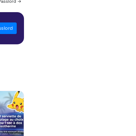
Passlord →
sslord