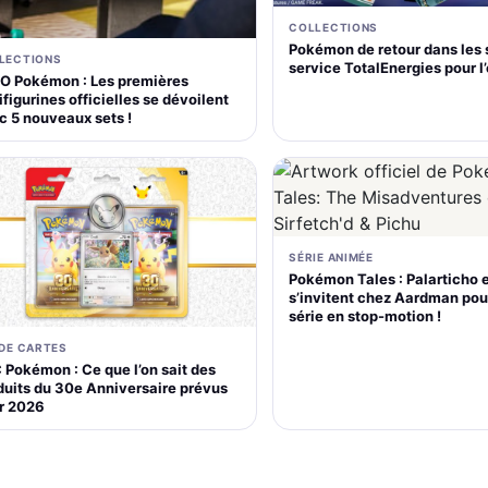
COLLECTIONS
Pokémon de retour dans les 
LECTIONS
service TotalEnergies pour l
O Pokémon : Les premières
figurines officielles se dévoilent
c 5 nouveaux sets !
SÉRIE ANIMÉE
Pokémon Tales : Palarticho 
s’invitent chez Aardman pou
série en stop-motion !
 DE CARTES
 Pokémon : Ce que l’on sait des
duits du 30e Anniversaire prévus
r 2026