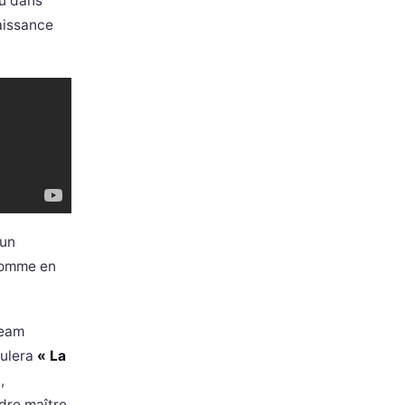
su dans
naissance
 un
omme en
Team
tulera
« La
,
dre maître