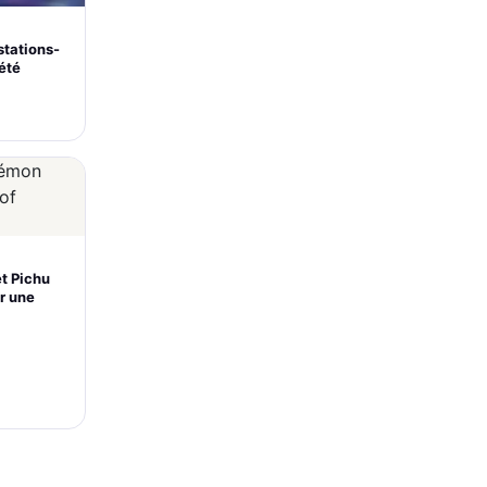
stations-
’été
et Pichu
r une