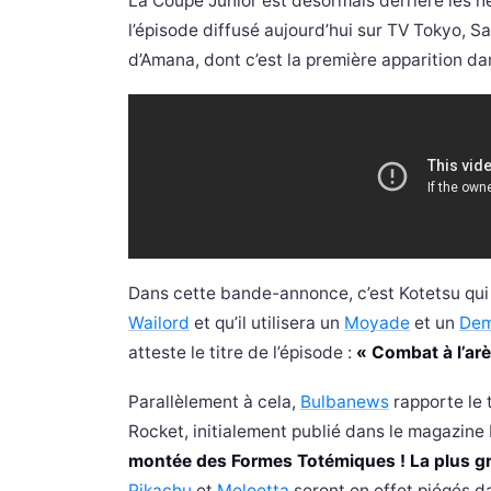
La Coupe Junior est désormais derrière les 
l’épisode diffusé aujourd’hui sur TV Tokyo, Sa
d’Amana, dont c’est la première apparition dan
Dans cette bande-annonce, c’est Kotetsu qui
Wailord
et qu’il utilisera un
Moyade
et un
Dem
atteste le titre de l’épisode :
« Combat à l’arè
Parallèlement à cela,
Bulbanews
rapporte le 
Rocket, initialement publié dans le magazin
montée des Formes Totémiques ! La plus gra
Pikachu
et
Meloetta
seront en effet piégés d