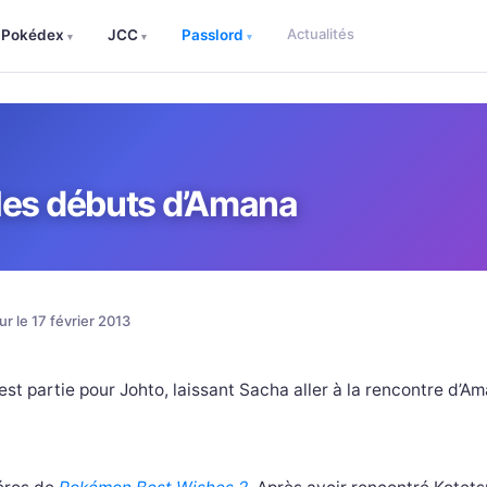
Actualités
Pokédex
JCC
Passlord
▾
▾
▾
les débuts d’Amana
ur le 17 février 2013
est partie pour Johto, laissant Sacha aller à la rencontre d’A