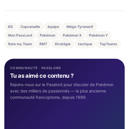
6G
Cupcanaille
équipe
Méga-Tyranocif
Mon PassLord
Pokémon
Pokémon X
Pokémon Y
Rate my Team
RMT
Stratégie
tactique
TopTeams
COMMUNAUTÉ · PASSLORD
Tu as aimé ce contenu ?
Rejoins-nous sur le Passlord pour discuter de Pokémon
avec des milliers de passionnés — la plus ancienne
communauté francophone, depuis 1999.