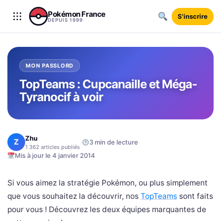
Aller au contenu
Pokémon France
S'inscrire
DEPUIS 1999
MON PASSLORD
TopTeams : Cupcanaille et Méga-
Tyranocif à voir
Zhu
Z
·
·
3 min de lecture
1 362 articles publiés
Mis à jour le 4 janvier 2014
Si vous aimez la stratégie Pokémon, ou plus simplement
que vous souhaitez la découvrir, nos
TopTeams
sont faits
pour vous ! Découvrez les deux équipes marquantes de