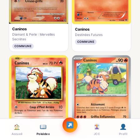
Caninos
Caninos
Diamant & Perle : Merveilles
Destinées Futures
Secrètes
COMMUNE
COMMUNE
Accueil
Pokédex
JCC
Profil