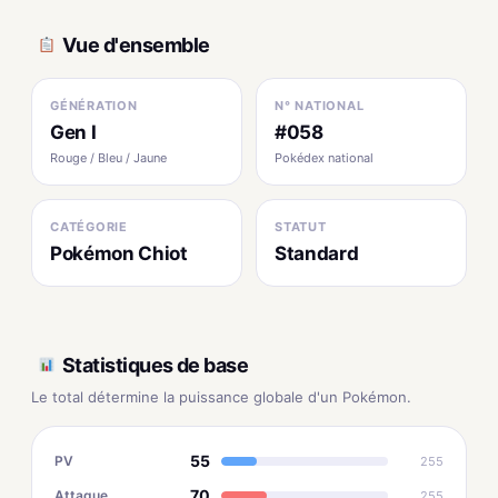
Vue d'ensemble
GÉNÉRATION
N° NATIONAL
Gen I
#058
Rouge / Bleu / Jaune
Pokédex national
CATÉGORIE
STATUT
Pokémon Chiot
Standard
Statistiques de base
Le total détermine la puissance globale d'un Pokémon.
55
PV
255
70
Attaque
255