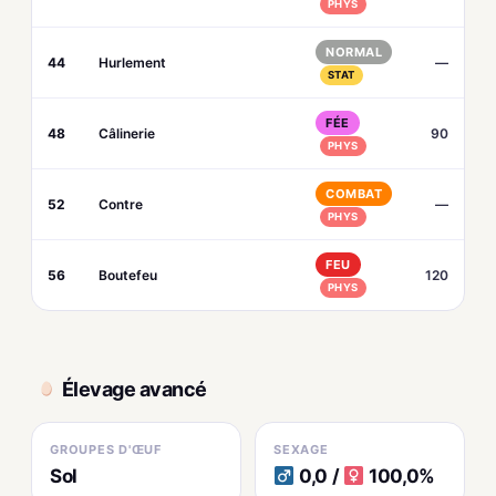
PHYS
NORMAL
44
Hurlement
—
STAT
FÉE
48
Câlinerie
90
PHYS
COMBAT
52
Contre
—
PHYS
FEU
56
Boutefeu
120
PHYS
Élevage avancé
GROUPES D'ŒUF
SEXAGE
Sol
0,0 /
100,0%