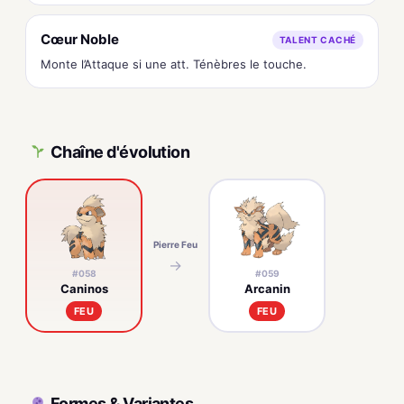
Cœur Noble
TALENT CACHÉ
Monte l’Attaque si une att. Ténèbres le touche.
Chaîne d'évolution
Pierre Feu
→
#058
#059
Caninos
Arcanin
FEU
FEU
Formes & Variantes