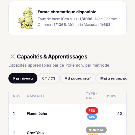
Forme chromatique disponible
Taux de base (Gen VI+) :
1/4096
. Avec Charme
Chroma :
1/1365
. Méthode Masuda :
1/683
.
Capacités & Apprentissages
Capacités apprenables par ce Pokémon, par méthode.
Par niveau
CT / CS
Attaques œuf
Maîtres capacités
TYPE ·
NIV.
CAPACITÉ
POW.
CAT.
FEU
1
Flammèche
40
SPÉ
NORMAL
1
Groz’Yeux
—