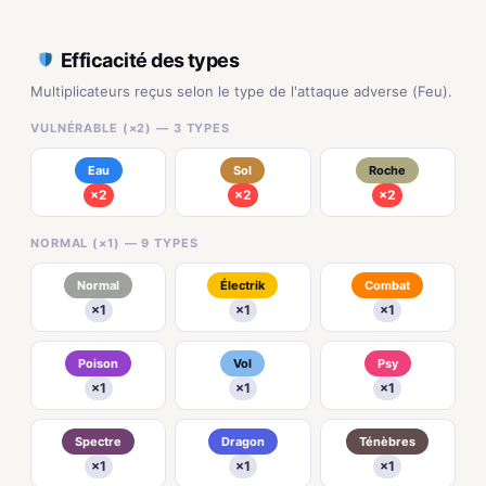
Efficacité des types
Multiplicateurs reçus selon le type de l'attaque adverse (Feu).
VULNÉRABLE (×2) — 3 TYPES
Eau
Sol
Roche
×2
×2
×2
NORMAL (×1) — 9 TYPES
Normal
Électrik
Combat
×1
×1
×1
Poison
Vol
Psy
×1
×1
×1
Spectre
Dragon
Ténèbres
×1
×1
×1