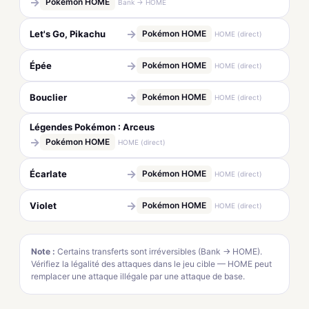
→
Pokémon HOME
Bank → HOME
→
Let's Go, Pikachu
Pokémon HOME
HOME (direct)
→
Épée
Pokémon HOME
HOME (direct)
→
Bouclier
Pokémon HOME
HOME (direct)
Légendes Pokémon : Arceus
→
Pokémon HOME
HOME (direct)
→
Écarlate
Pokémon HOME
HOME (direct)
→
Violet
Pokémon HOME
HOME (direct)
Note :
Certains transferts sont irréversibles (Bank → HOME).
Vérifiez la légalité des attaques dans le jeu cible — HOME peut
remplacer une attaque illégale par une attaque de base.