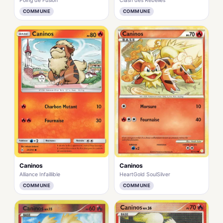
Poing de Fusion
Clash des Rebelles
COMMUNE
COMMUNE
Caninos
Caninos
HeartGold SoulSilver
Alliance Infaillible
COMMUNE
COMMUNE