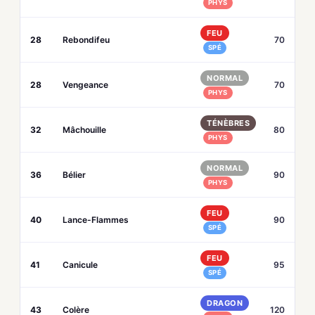
PHYS
FEU
28
Rebondifeu
70
SPÉ
NORMAL
28
Vengeance
70
PHYS
TÉNÈBRES
32
Mâchouille
80
PHYS
NORMAL
36
Bélier
90
PHYS
FEU
40
Lance-Flammes
90
SPÉ
FEU
41
Canicule
95
SPÉ
DRAGON
43
Colère
120