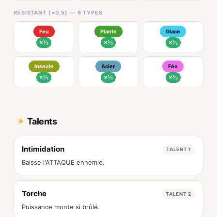
RÉSISTANT (×0,5) — 6 TYPES
Feu
Plante
Glace
×½
×½
×½
Insecte
Acier
Fée
×½
×½
×½
Talents
Intimidation
TALENT 1
Baisse l'ATTAQUE ennemie.
Torche
TALENT 2
Puissance monte si brûlé.