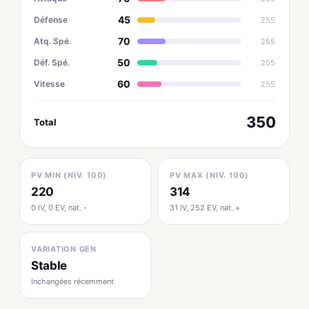
45
Défense
255
70
Atq. Spé.
255
50
Déf. Spé.
255
60
Vitesse
255
350
Total
PV MIN (NIV. 100)
PV MAX (NIV. 100)
220
314
0 IV, 0 EV, nat. -
31 IV, 252 EV, nat. +
VARIATION GEN
Stable
Inchangées récemment