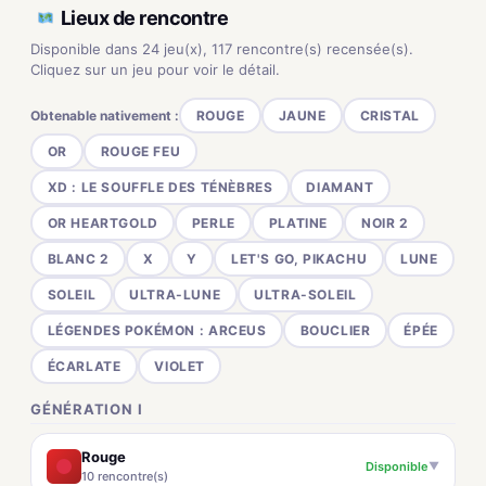
Lieux de rencontre
Disponible dans 24 jeu(x), 117 rencontre(s) recensée(s).
Cliquez sur un jeu pour voir le détail.
Obtenable nativement :
ROUGE
JAUNE
CRISTAL
OR
ROUGE FEU
XD : LE SOUFFLE DES TÉNÈBRES
DIAMANT
OR HEARTGOLD
PERLE
PLATINE
NOIR 2
BLANC 2
X
Y
LET'S GO, PIKACHU
LUNE
SOLEIL
ULTRA-LUNE
ULTRA-SOLEIL
LÉGENDES POKÉMON : ARCEUS
BOUCLIER
ÉPÉE
ÉCARLATE
VIOLET
GÉNÉRATION I
Rouge
Disponible
▼
10 rencontre(s)