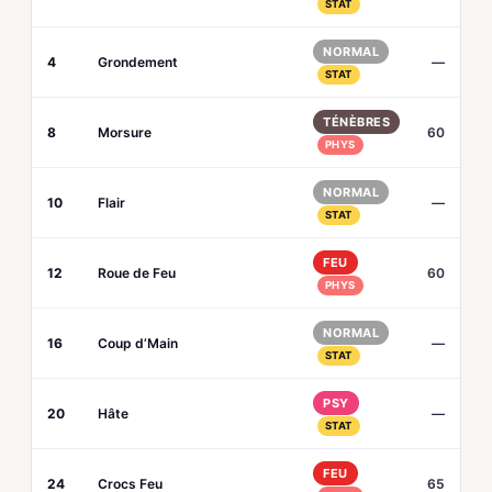
STAT
NORMAL
4
Grondement
—
STAT
TÉNÈBRES
8
Morsure
60
PHYS
NORMAL
10
Flair
—
STAT
FEU
12
Roue de Feu
60
PHYS
NORMAL
16
Coup d’Main
—
STAT
PSY
20
Hâte
—
STAT
FEU
24
Crocs Feu
65