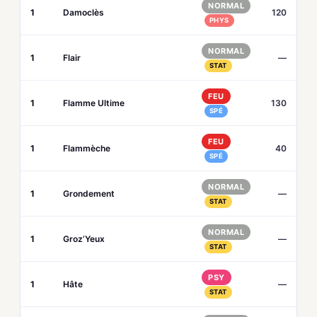
NORMAL
1
Damoclès
120
PHYS
NORMAL
1
Flair
—
STAT
FEU
1
Flamme Ultime
130
SPÉ
FEU
1
Flammèche
40
SPÉ
NORMAL
1
Grondement
—
STAT
NORMAL
1
Groz’Yeux
—
STAT
PSY
1
Hâte
—
STAT