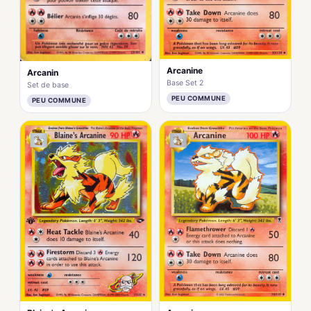
Arcanine
Arcanin
Base Set 2
Set de base
PEU COMMUNE
PEU COMMUNE