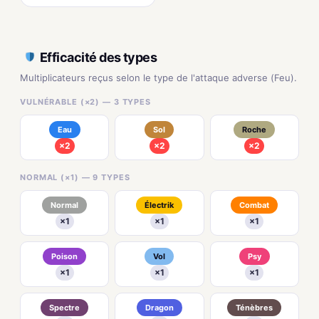
Efficacité des types
Multiplicateurs reçus selon le type de l'attaque adverse (Feu).
VULNÉRABLE (×2) — 3 TYPES
Eau
Sol
Roche
×2
×2
×2
NORMAL (×1) — 9 TYPES
Normal
Électrik
Combat
×1
×1
×1
Poison
Vol
Psy
×1
×1
×1
Spectre
Dragon
Ténèbres