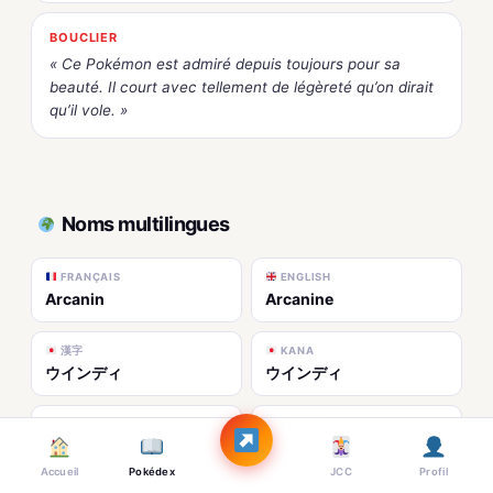
BOUCLIER
« Ce Pokémon est admiré depuis toujours pour sa
beauté. Il court avec tellement de légèreté qu’on dirait
qu’il vole. »
Noms multilingues
FRANÇAIS
ENGLISH
Arcanin
Arcanine
漢字
KANA
ウインディ
ウインディ
ROMAJI
DEUTSCH
Windie
Arkani
Accueil
Pokédex
JCC
Profil