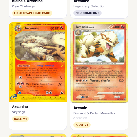
Blaine's Arcanine
Arcanine
Gym Challenge
Legendary Collection
HOLOGRAPHIQUE RARE
PEU COMMUNE
Arcanine
Arcanin
Skyridge
Diamant & Perle : Merveilles
Secrètes
RARE V1
RARE V1