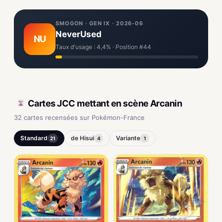
SMOGON · GEN IX · 2026-06
NeverUsed
NU
Taux d'usage : 4,4% · Position #44
Cartes JCC mettant en scène Arcanin
32 cartes recensées sur Pokémon-France
Standard
de Hisui
Variante
21
4
1