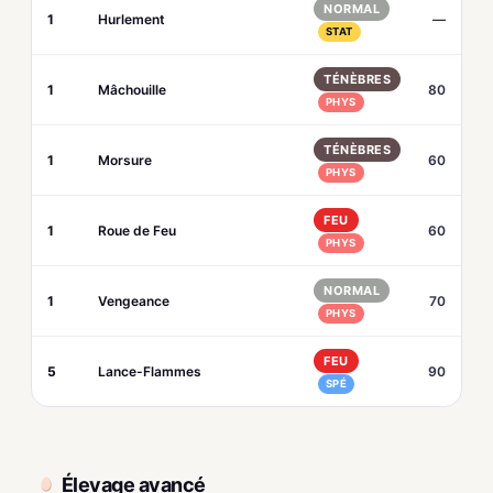
NORMAL
1
Hurlement
—
STAT
TÉNÈBRES
1
Mâchouille
80
PHYS
TÉNÈBRES
1
Morsure
60
PHYS
FEU
1
Roue de Feu
60
PHYS
NORMAL
1
Vengeance
70
PHYS
FEU
5
Lance-Flammes
90
SPÉ
Élevage avancé