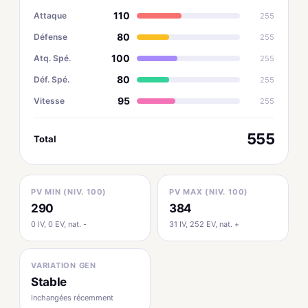
110
Attaque
255
80
Défense
255
100
Atq. Spé.
255
80
Déf. Spé.
255
95
Vitesse
255
555
Total
PV MIN (NIV. 100)
PV MAX (NIV. 100)
290
384
0 IV, 0 EV, nat. -
31 IV, 252 EV, nat. +
VARIATION GEN
Stable
Inchangées récemment