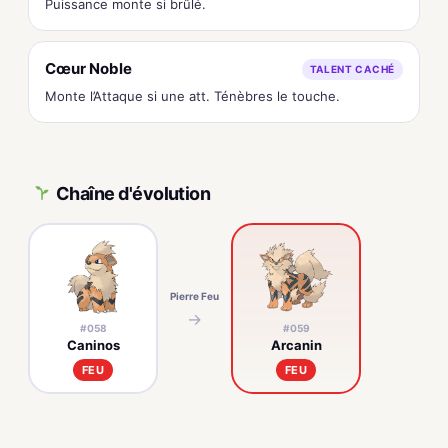
Puissance monte si brûlé.
Cœur Noble
TALENT CACHÉ
Monte l’Attaque si une att. Ténèbres le touche.
Chaîne d'évolution
Pierre Feu
→
#058
#059
Caninos
Arcanin
FEU
FEU