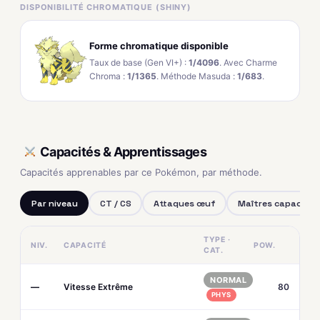
DISPONIBILITÉ CHROMATIQUE (SHINY)
Forme chromatique disponible
Taux de base (Gen VI+) :
1/4096
. Avec Charme
Chroma :
1/1365
. Méthode Masuda :
1/683
.
Capacités & Apprentissages
Capacités apprenables par ce Pokémon, par méthode.
Par niveau
CT / CS
Attaques œuf
Maîtres capacités
TYPE ·
NIV.
CAPACITÉ
POW.
CAT.
NORMAL
—
Vitesse Extrême
80
PHYS