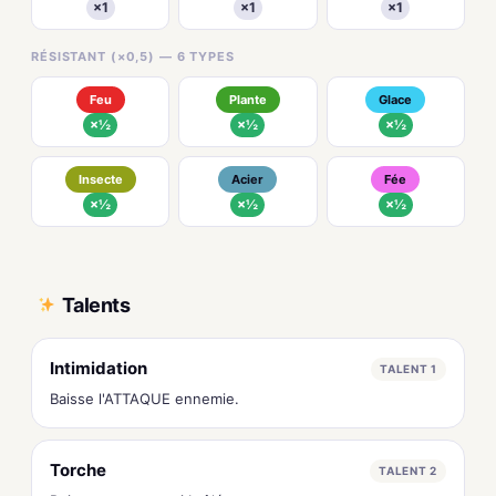
×1
×1
×1
RÉSISTANT (×0,5) — 6 TYPES
Feu
Plante
Glace
×½
×½
×½
Insecte
Acier
Fée
×½
×½
×½
Talents
Intimidation
TALENT 1
Baisse l'ATTAQUE ennemie.
Torche
TALENT 2