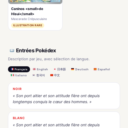
Caninos <small>de
Hisui</small>
Mascarade Crépusculaire
ILLUSTRATION RARE
Entrées Pokédex
Description par jeu, avec sélection de langue.
Français
English
日本語
Deutsch
Español
Italiano
한국어
中文
NOIR
« Son port altier et son attitude fière ont depuis
longtemps conquis le cœur des hommes. »
BLANC
« Son port altier et son attitude fière ont depuis