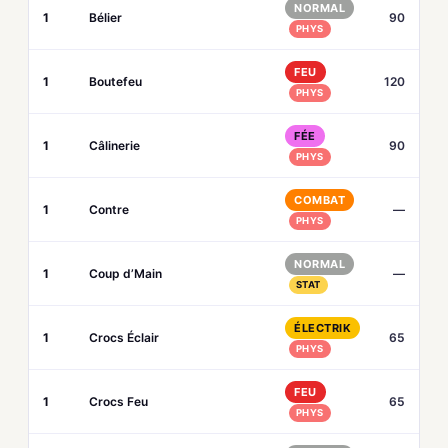
NORMAL
1
Bélier
90
PHYS
FEU
1
Boutefeu
120
PHYS
FÉE
1
Câlinerie
90
PHYS
COMBAT
1
Contre
—
PHYS
NORMAL
1
Coup d’Main
—
STAT
ÉLECTRIK
1
Crocs Éclair
65
PHYS
FEU
1
Crocs Feu
65
PHYS