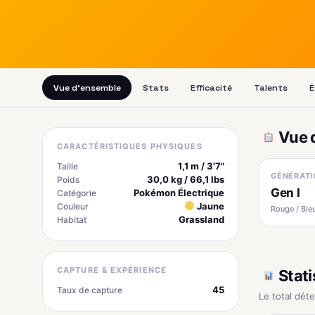
Vue d'ensemble
Stats
Efficacité
Talents
É
Vue 
CARACTÉRISTIQUES PHYSIQUES
1,1 m / 3'7"
Taille
GÉNÉRATI
30,0 kg / 66,1 lbs
Poids
Gen I
Pokémon Électrique
Catégorie
Jaune
Couleur
Rouge / Bleu
Grassland
Habitat
CAPTURE & EXPÉRIENCE
Stati
45
Taux de capture
Le total dét