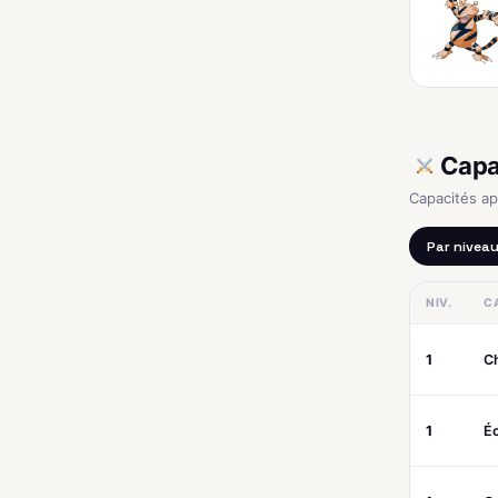
Capa
Capacités a
Par nivea
NIV.
C
1
C
1
Éc