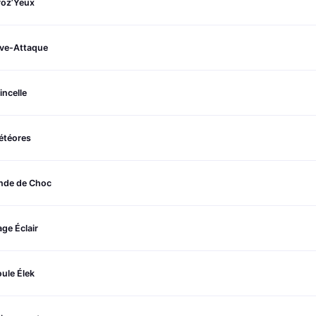
roz’Yeux
ive-Attaque
incelle
étéores
nde de Choc
ge Éclair
ule Élek