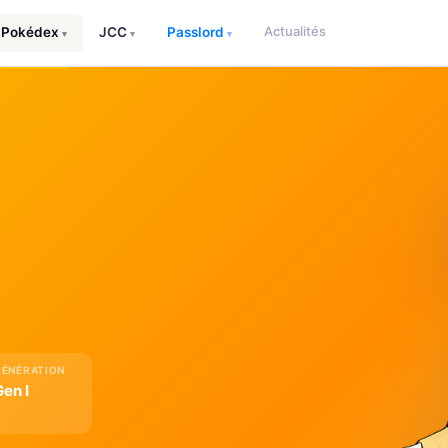
Actualités
Pokédex
JCC
Passlord
▾
▾
▾
GÉNÉRATION
Gen I