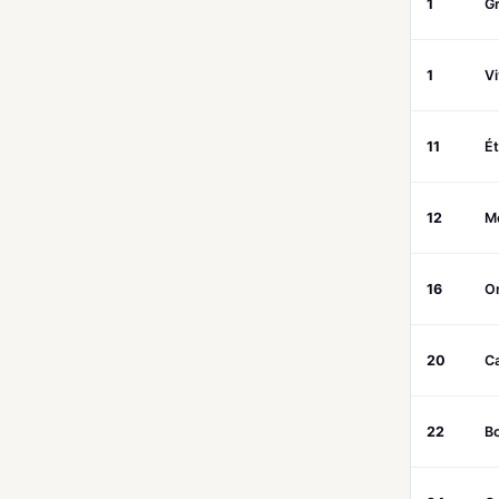
1
G
1
V
11
Ét
12
M
16
O
20
Ca
22
Bo