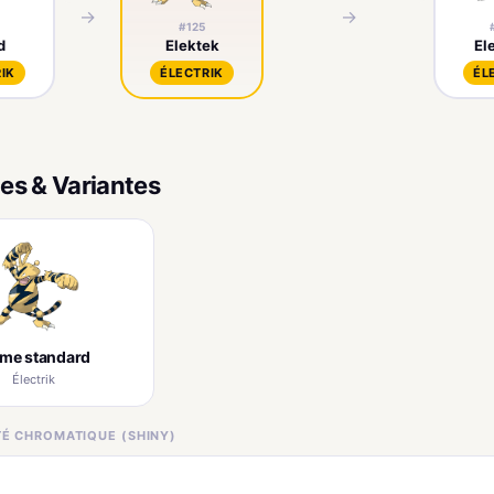
→
→
#125
d
Elektek
El
IK
ÉLECTRIK
ÉL
es & Variantes
rme standard
Électrik
ITÉ CHROMATIQUE (SHINY)