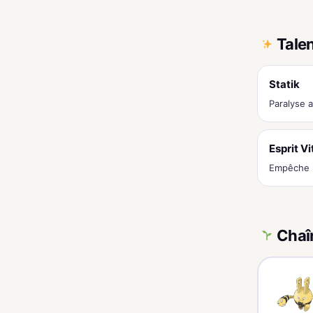
Tale
Statik
Paralyse 
Esprit Vi
Empêche l
Chaî