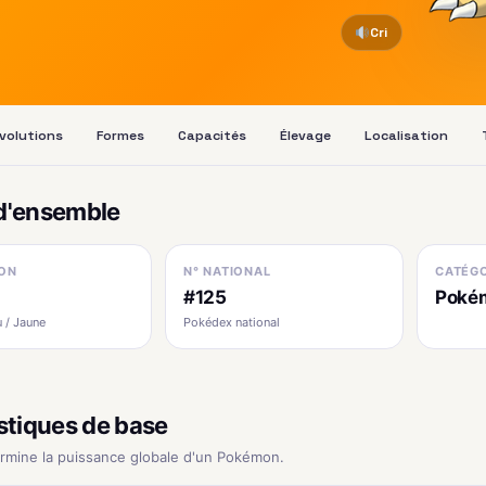
Cri
volutions
Formes
Capacités
Élevage
Localisation
d'ensemble
ON
N° NATIONAL
CATÉGO
#125
Pokém
 / Jaune
Pokédex national
stiques de base
ermine la puissance globale d'un Pokémon.