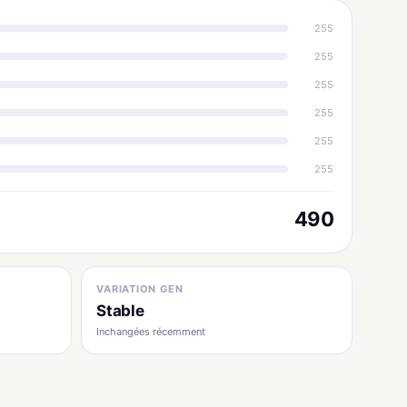
255
255
255
255
255
255
490
VARIATION GEN
Stable
Inchangées récemment