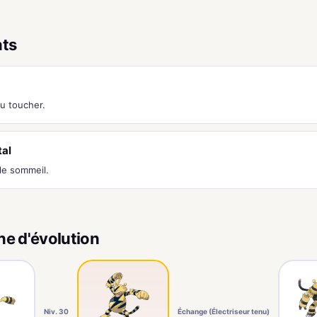
nts
au toucher.
tal
e sommeil.
ne d'évolution
Niv. 30
Échange (Électriseur tenu)