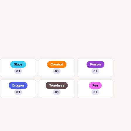
Glace
Combat
Poison
×1
×1
×1
Dragon
Ténèbres
Fée
×1
×1
×1