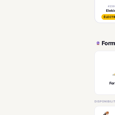
#239
Eleki
ÉLECTR
Form
Fo
DISPONIBIL