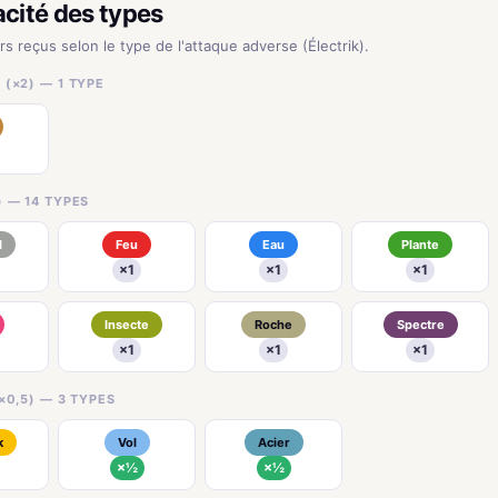
acité des types
rs reçus selon le type de l'attaque adverse (Électrik).
(×2) — 1 TYPE
) — 14 TYPES
l
Feu
Eau
Plante
×1
×1
×1
Insecte
Roche
Spectre
×1
×1
×1
×0,5) — 3 TYPES
k
Vol
Acier
×½
×½