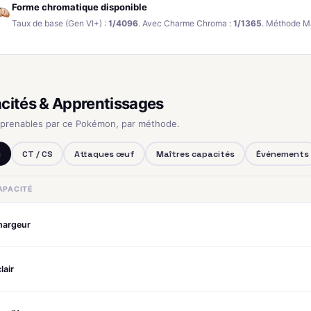
Forme chromatique disponible
Taux de base (Gen VI+) :
1/4096
. Avec Charme Chroma :
1/1365
. Méthode M
cités & Apprentissages
pprenables par ce Pokémon, par méthode.
u
CT / CS
Attaques œuf
Maîtres capacités
Événements
APACITÉ
hargeur
lair