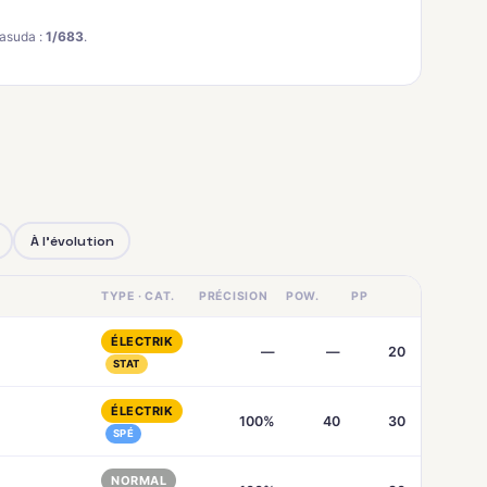
asuda :
1/683
.
À l'évolution
TYPE · CAT.
PRÉCISION
POW.
PP
ÉLECTRIK
—
—
20
STAT
ÉLECTRIK
100%
40
30
SPÉ
NORMAL