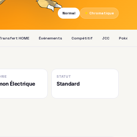
Normal
★
Chromatique
Transfert HOME
Événements
Compétitif
JCC
Pokédex
RIE
STATUT
on Électrique
Standard