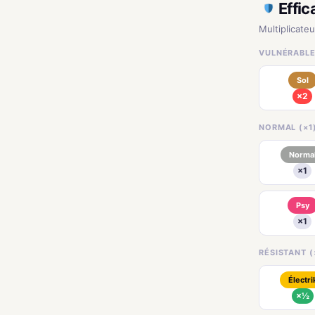
Effic
Multiplicateu
VULNÉRABLE 
Sol
×2
NORMAL (×1
Norma
×1
Psy
×1
RÉSISTANT (
Électri
×½