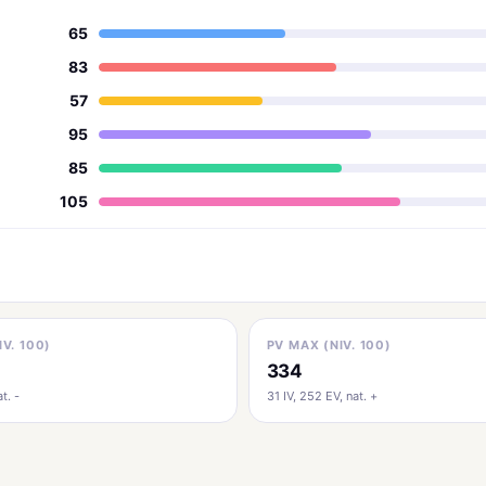
65
83
57
95
85
105
IV. 100)
PV MAX (NIV. 100)
334
t. -
31 IV, 252 EV, nat. +