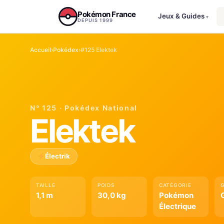
Aller au contenu
Pokémon France
Jeux & Guides
▾
DEPUIS 1999
Accueil
›
Pokédex
›
#125 Elektek
N° 125 · Pokédex National
Elektek
Électrik
TAILLE
POIDS
CATÉGORIE
1,1 m
30,0 kg
Pokémon
Électrique