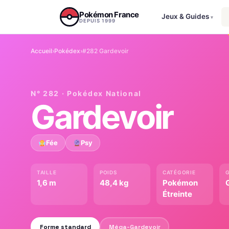
Aller au contenu
Pokémon France
Jeux & Guides
▾
DEPUIS 1999
Accueil
›
Pokédex
›
#282 Gardevoir
N° 282 · Pokédex National
Gardevoir
Fée
Psy
TAILLE
POIDS
CATÉGORIE
1,6 m
48,4 kg
Pokémon
G
Étreinte
Forme standard
Méga-Gardevoir