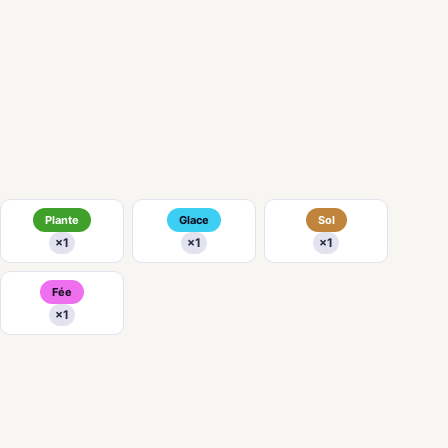
Plante
Glace
Sol
×1
×1
×1
Fée
×1