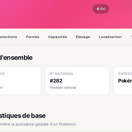
Cri
volutions
Formes
Capacités
Élevage
Localisation
d'ensemble
ON
N° NATIONAL
CATÉGO
#282
Pokém
ir
Pokédex national
stiques de base
ermine la puissance globale d'un Pokémon.