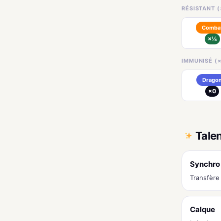
RÉSISTANT (
Comba
×¼
IMMUNISÉ (×
Drago
×0
Tale
Synchro
Transfère 
Calque