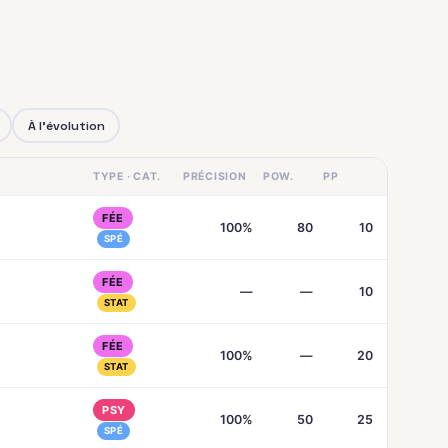
À l'évolution
TYPE · CAT.
PRÉCISION
POW.
PP
FÉE
100%
80
10
SPÉ
FÉE
—
—
10
STAT
FÉE
100%
—
20
STAT
PSY
100%
50
25
SPÉ