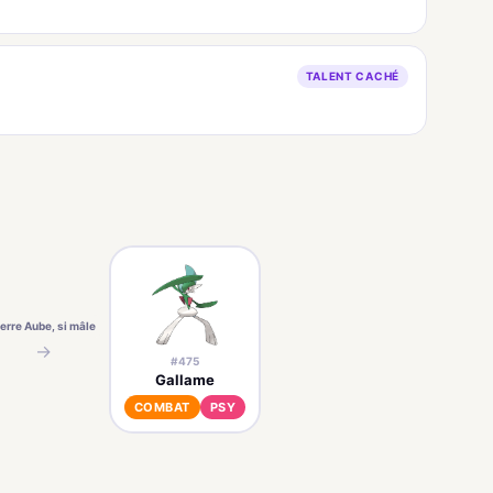
TALENT CACHÉ
ierre Aube, si mâle
→
#475
Gallame
COMBAT
PSY