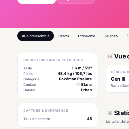
Vue d'ensemble
Stats
Efficacité
Talents
É
Vue 
CARACTÉRISTIQUES PHYSIQUES
1,6 m / 5'3"
Taille
GÉNÉRATI
48,4 kg / 106,7 lbs
Poids
Gen III
Pokémon Étreinte
Catégorie
Blanc
Couleur
Rubis / Saph
Urban
Habitat
CAPTURE & EXPÉRIENCE
Stati
45
Taux de capture
Le total dét