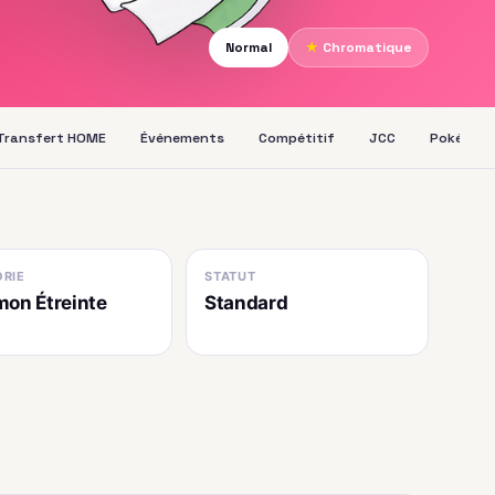
Normal
★
Chromatique
Transfert HOME
Événements
Compétitif
JCC
Pokédex
RIE
STATUT
on Étreinte
Standard