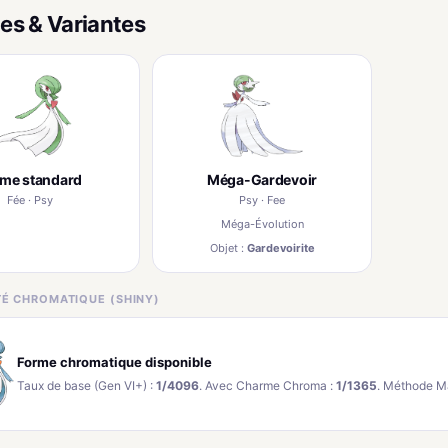
es & Variantes
rme standard
Méga-Gardevoir
Fée · Psy
Psy · Fee
Méga-Évolution
Objet :
Gardevoirite
ITÉ CHROMATIQUE (SHINY)
Forme chromatique disponible
Taux de base (Gen VI+) :
1/4096
. Avec Charme Chroma :
1/1365
. Méthode M