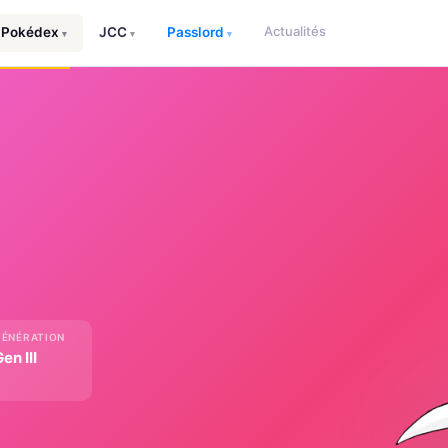
Actualités
Pokédex
JCC
Passlord
▾
▾
▾
GÉNÉRATION
en III