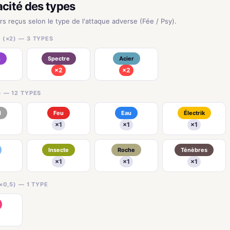
acité des types
rs reçus selon le type de l'attaque adverse (Fée / Psy).
 (×2) — 3 TYPES
n
Spectre
Acier
×2
×2
) — 12 TYPES
l
Feu
Eau
Électrik
×1
×1
×1
Insecte
Roche
Ténèbres
×1
×1
×1
×0,5) — 1 TYPE