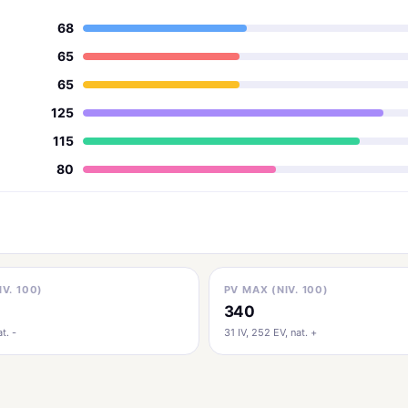
68
65
65
125
115
80
IV. 100)
PV MAX (NIV. 100)
340
t. -
31 IV, 252 EV, nat. +