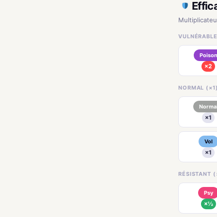
Effic
Multiplicateu
VULNÉRABLE
Poiso
×2
NORMAL (×1
Norma
×1
Vol
×1
RÉSISTANT (
Psy
×½