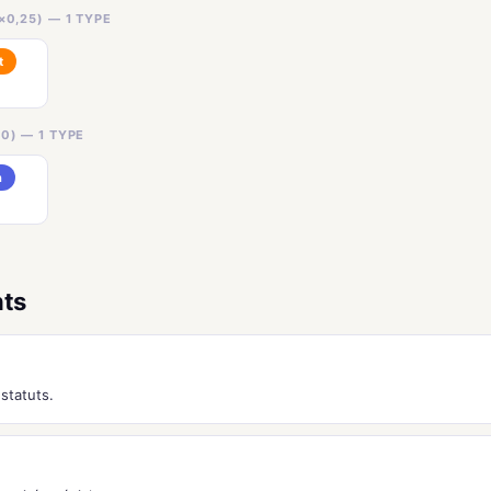
×0,25) — 1 TYPE
t
0) — 1 TYPE
n
nts
statuts.