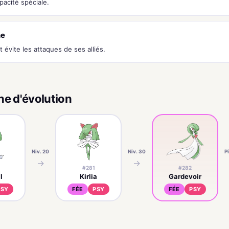
apacité spéciale.
he
t évite les attaques de ses alliés.
ne d'évolution
Niv. 20
Niv. 30
P
→
→
#281
#282
l
Kirlia
Gardevoir
PSY
FÉE
PSY
FÉE
PSY