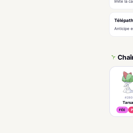
Imite la c
Télépat
Anticipe e
Chaî
#280
Tarsa
FÉE