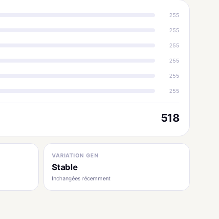
255
255
255
255
255
255
518
VARIATION GEN
Stable
Inchangées récemment