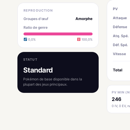
PV
REPRODUCTION
Attaque
Amorphe
Groupes d'œuf
Défense
Ratio de genre
Atq. Spé.
0,0%
100,0%
Déf. Spé.
Vitesse
STATUT
Standard
Total
Pokémon de base disponible dans la
plupart des jeux principaux.
PV MIN (N
246
0 IV, 0 EV, na