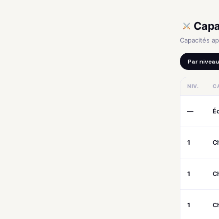
Capa
Capacités a
Par nivea
NIV.
C
—
É
1
C
1
C
1
C