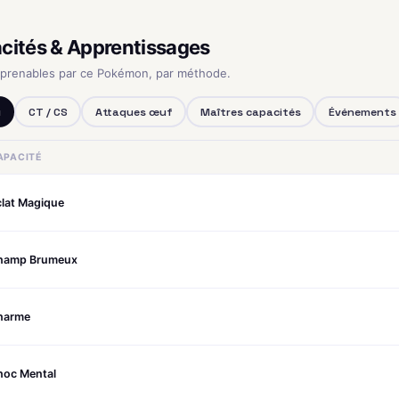
cités & Apprentissages
pprenables par ce Pokémon, par méthode.
u
CT / CS
Attaques œuf
Maîtres capacités
Événements
APACITÉ
clat Magique
hamp Brumeux
harme
hoc Mental