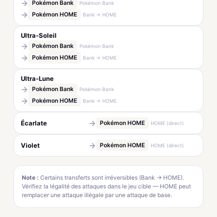
→
Pokémon Bank
Pokémon Bank
→
Pokémon HOME
Bank → HOME
Ultra-Soleil
→
Pokémon Bank
Pokémon Bank
→
Pokémon HOME
Bank → HOME
Ultra-Lune
→
Pokémon Bank
Pokémon Bank
→
Pokémon HOME
Bank → HOME
→
Écarlate
Pokémon HOME
HOME (direct)
→
Violet
Pokémon HOME
HOME (direct)
Note :
Certains transferts sont irréversibles (Bank → HOME).
Vérifiez la légalité des attaques dans le jeu cible — HOME peut
remplacer une attaque illégale par une attaque de base.