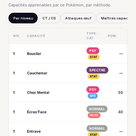
Capacités apprenables par ce Pokémon, par méthode.
Par niveau
CT / CS
Attaques œuf
Maîtres capacités
TYPE ·
NIV.
CAPACITÉ
POW.
CAT.
PSY
1
Bouclier
—
STAT
SPECTRE
1
Cauchemar
—
STAT
PSY
1
Choc Mental
50
SPÉ
NORMAL
1
Écras’Face
40
PHYS
NORMAL
1
Entrave
—
STAT