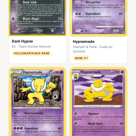
Dark Hypno
Hypnomade
EX : Team Rocket Returns
Diamant & Perle : Duels au
Sommet
HOLOGRAPHIQUE RARE
RARE V1