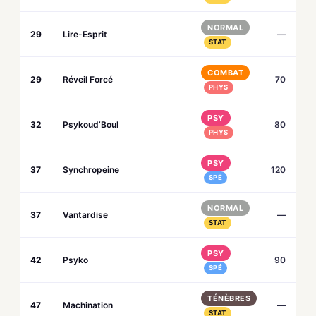
NORMAL
29
Lire-Esprit
—
STAT
COMBAT
29
Réveil Forcé
70
PHYS
PSY
32
Psykoud’Boul
80
PHYS
PSY
37
Synchropeine
120
SPÉ
NORMAL
37
Vantardise
—
STAT
PSY
42
Psyko
90
SPÉ
TÉNÈBRES
47
Machination
—
STAT