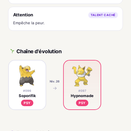
Attention
TALENT CACHÉ
Empêche la peur.
Chaîne d'évolution
Niv. 26
→
#096
#097
Soporifik
Hypnomade
PSY
PSY