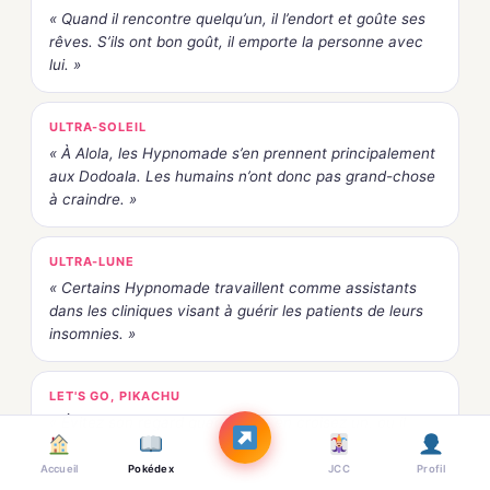
« Quand il rencontre quelqu’un, il l’endort et goûte ses
rêves. S’ils ont bon goût, il emporte la personne avec
lui. »
ULTRA-SOLEIL
« À Alola, les Hypnomade s’en prennent principalement
aux Dodoala. Les humains n’ont donc pas grand-chose
à craindre. »
ULTRA-LUNE
« Certains Hypnomade travaillent comme assistants
dans les cliniques visant à guérir les patients de leurs
insomnies. »
LET'S GO, PIKACHU
« Évitez son regard quand vous en croisez un, ou il
pourrait essayer de vous hypnotiser avec son pendule.
»
Accueil
Pokédex
JCC
Profil