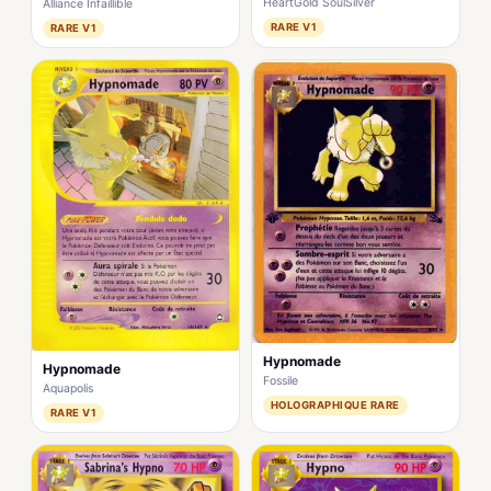
HeartGold SoulSilver
Alliance Infaillible
RARE V1
RARE V1
Hypnomade
Hypnomade
Fossile
Aquapolis
HOLOGRAPHIQUE RARE
RARE V1