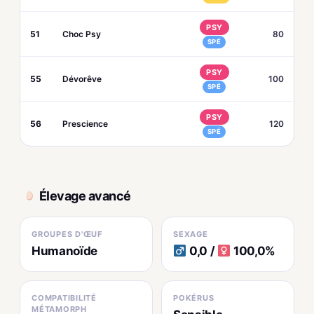
PSY
51
Choc Psy
80
SPÉ
PSY
55
Dévorêve
100
SPÉ
PSY
56
Prescience
120
SPÉ
Élevage avancé
GROUPES D'ŒUF
SEXAGE
Humanoïde
0,0 /
100,0%
COMPATIBILITÉ
POKÉRUS
MÉTAMORPH