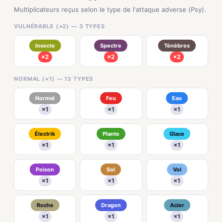
Multiplicateurs reçus selon le type de l'attaque adverse (Psy).
VULNÉRABLE (×2) — 3 TYPES
Insecte
Spectre
Ténèbres
×2
×2
×2
NORMAL (×1) — 13 TYPES
Normal
Feu
Eau
×1
×1
×1
Électrik
Plante
Glace
×1
×1
×1
Poison
Sol
Vol
×1
×1
×1
Roche
Dragon
Acier
×1
×1
×1