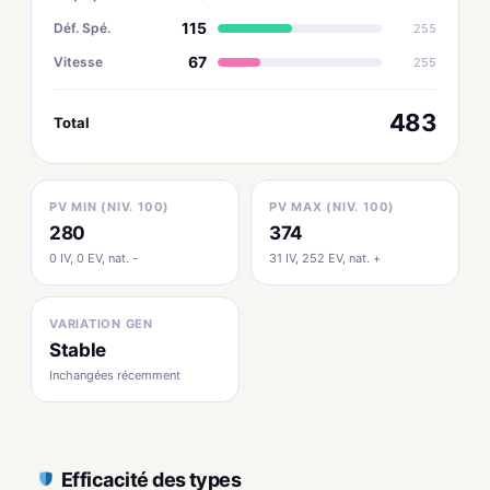
115
Déf. Spé.
255
67
Vitesse
255
483
Total
PV MIN (NIV. 100)
PV MAX (NIV. 100)
280
374
0 IV, 0 EV, nat. -
31 IV, 252 EV, nat. +
VARIATION GEN
Stable
Inchangées récemment
Efficacité des types