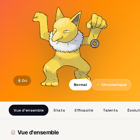
Cri
Normal
★
Chromatique
Vue d'ensemble
Stats
Efficacité
Talents
Évolut
Vue d'ensemble