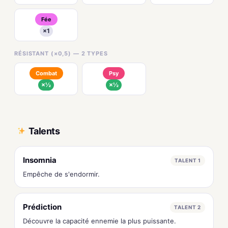
Fée
×1
RÉSISTANT (×0,5) — 2 TYPES
Combat
Psy
×½
×½
Talents
Insomnia
TALENT 1
Empêche de s'endormir.
Prédiction
TALENT 2
Découvre la capacité ennemie la plus puissante.