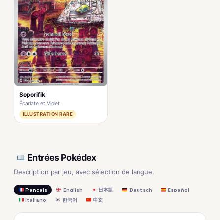
Soporifik
Écarlate et Violet
ILLUSTRATION RARE
Entrées Pokédex
Description par jeu, avec sélection de langue.
Français
English
日本語
Deutsch
Español
Italiano
한국어
中文