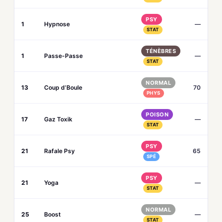
PSY
1
Hypnose
—
STAT
TÉNÈBRES
1
Passe-Passe
—
STAT
NORMAL
13
Coup d’Boule
70
PHYS
POISON
17
Gaz Toxik
—
STAT
PSY
21
Rafale Psy
65
SPÉ
PSY
21
Yoga
—
STAT
NORMAL
25
Boost
—
STAT