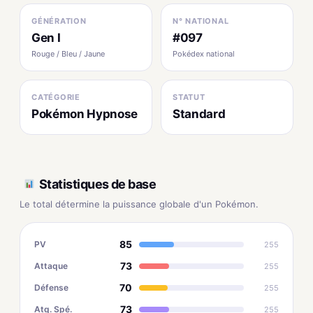
GÉNÉRATION
N° NATIONAL
Gen I
#097
Rouge / Bleu / Jaune
Pokédex national
CATÉGORIE
STATUT
Pokémon Hypnose
Standard
Statistiques de base
Le total détermine la puissance globale d'un Pokémon.
85
PV
255
73
Attaque
255
70
Défense
255
73
Atq. Spé.
255