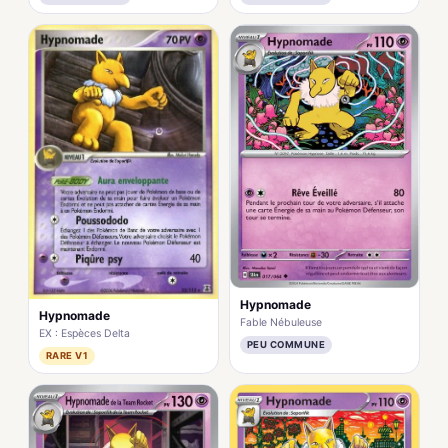
Hypnomade
Hypnomade
Fable Nébuleuse
EX : Espèces Delta
PEU COMMUNE
RARE V1