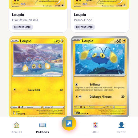
Loupio
Loupio
Glaciation Plasma
Primo-Choc
COMMUNE
COMMUNE
Loupio
Loupio
Destinées de Paldea
Évolution Céleste
Accueil
Pokédex
JCC
Profil
COMMUNE
COMMUNE