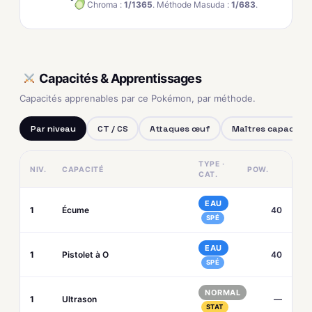
Chroma :
1/1365
. Méthode Masuda :
1/683
.
Capacités & Apprentissages
Capacités apprenables par ce Pokémon, par méthode.
Par niveau
CT / CS
Attaques œuf
Maîtres capacités
TYPE ·
NIV.
CAPACITÉ
POW.
CAT.
EAU
1
Écume
40
SPÉ
EAU
1
Pistolet à O
40
SPÉ
NORMAL
1
Ultrason
—
STAT