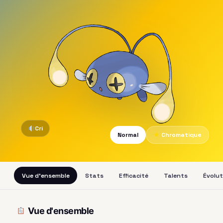
Cri
Normal
★
Chromatique
Vue d'ensemble
Stats
Efficacité
Talents
Évolut
Vue d'ensemble