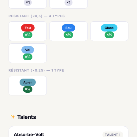
×1
×1
RÉSISTANT (×0,5) — 4 TYPES
Feu
Eau
Glace
×½
×½
×½
Vol
×½
RÉSISTANT (×0,25) — 1 TYPE
Acier
×¼
Talents
Absorbe-Volt
TALENT 1