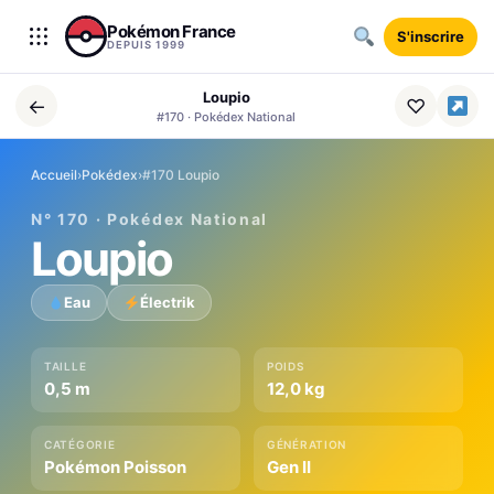
Aller au contenu
Pokémon France
S'inscrire
DEPUIS 1999
Loupio
←
♡
#170 · Pokédex National
Accueil
›
Pokédex
›
#170 Loupio
N° 170 · Pokédex National
Loupio
Eau
Électrik
TAILLE
POIDS
0,5 m
12,0 kg
CATÉGORIE
GÉNÉRATION
Pokémon Poisson
Gen II