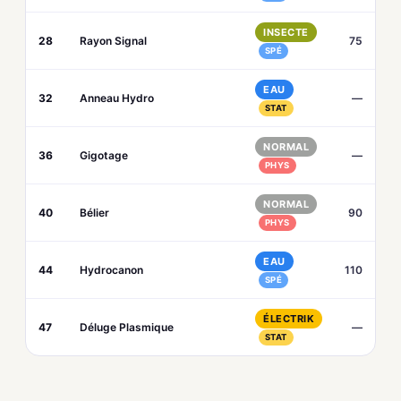
INSECTE
28
Rayon Signal
75
SPÉ
EAU
32
Anneau Hydro
—
STAT
NORMAL
36
Gigotage
—
PHYS
NORMAL
40
Bélier
90
PHYS
EAU
44
Hydrocanon
110
SPÉ
ÉLECTRIK
47
Déluge Plasmique
—
STAT