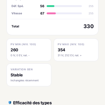
56
Déf. Spé.
255
67
Vitesse
255
330
Total
PV MIN (NIV. 100)
PV MAX (NIV. 100)
260
354
0 IV, 0 EV, nat. -
31 IV, 252 EV, nat. +
VARIATION GEN
Stable
Inchangées récemment
Efficacité des types