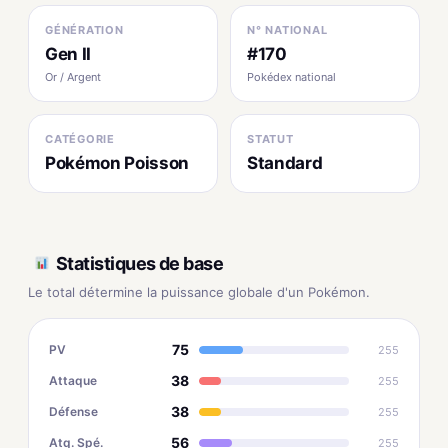
GÉNÉRATION
N° NATIONAL
Gen II
#170
Or / Argent
Pokédex national
CATÉGORIE
STATUT
Pokémon Poisson
Standard
Statistiques de base
Le total détermine la puissance globale d'un Pokémon.
75
PV
255
38
Attaque
255
38
Défense
255
56
Atq. Spé.
255