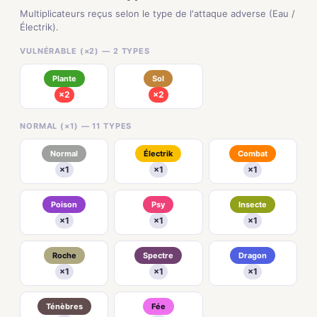
Multiplicateurs reçus selon le type de l'attaque adverse (Eau /
Électrik).
VULNÉRABLE (×2) — 2 TYPES
Plante
Sol
×2
×2
NORMAL (×1) — 11 TYPES
Normal
Électrik
Combat
×1
×1
×1
Poison
Psy
Insecte
×1
×1
×1
Roche
Spectre
Dragon
×1
×1
×1
Ténèbres
Fée