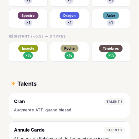
×1
×1
×1
Spectre
Dragon
Acier
×1
×1
×1
RÉSISTANT (×0,5) — 3 TYPES
Insecte
Roche
Ténèbres
×½
×½
×½
Talents
Cran
TALENT 1
Augmente ATT. quand blessé.
Annule Garde
TALENT 2
Attaques du Pokémon et de l'ennemi réussissent.