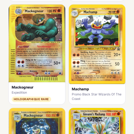
Mackogneur
Machamp
Expedition
Promo Black Star Wizards Of The
Coast
HOLOGRAPHIQUE RARE