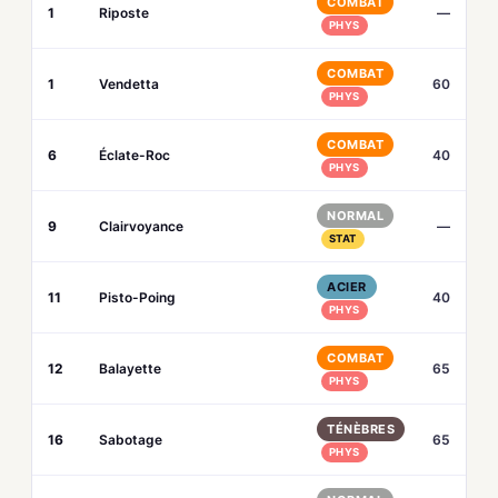
COMBAT
1
Riposte
—
PHYS
COMBAT
1
Vendetta
60
PHYS
COMBAT
6
Éclate-Roc
40
PHYS
NORMAL
9
Clairvoyance
—
STAT
ACIER
11
Pisto-Poing
40
PHYS
COMBAT
12
Balayette
65
PHYS
TÉNÈBRES
16
Sabotage
65
PHYS