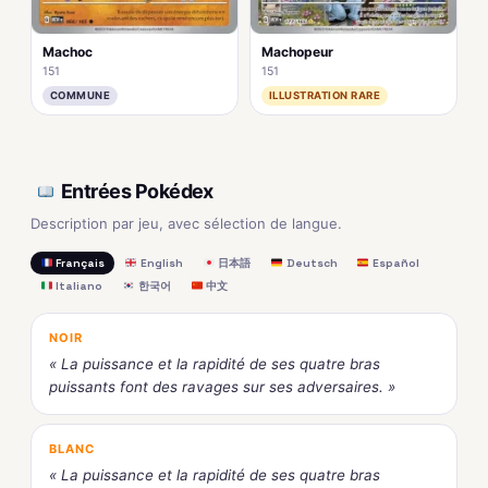
Machoc
Machopeur
151
151
COMMUNE
ILLUSTRATION RARE
Entrées Pokédex
Description par jeu, avec sélection de langue.
Français
English
日本語
Deutsch
Español
Italiano
한국어
中文
NOIR
« La puissance et la rapidité de ses quatre bras
puissants font des ravages sur ses adversaires. »
BLANC
« La puissance et la rapidité de ses quatre bras