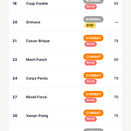
NORMAL
18
Coup Double
35
PHYS
NORMAL
20
Grimace
—
STAT
COMBAT
21
Casse-Brique
75
PHYS
COMBAT
22
Mach Punch
40
PHYS
COMBAT
24
Corps Perdu
70
PHYS
COMBAT
27
Réveil Forcé
70
PHYS
COMBAT
30
Vampi-Poing
75
PHYS