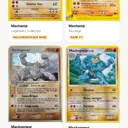
Machamp
Machamp
Legendary Collection
Skyridge
HOLOGRAPHIQUE RARE
RARE V1
Mackogneur
Mackogneur