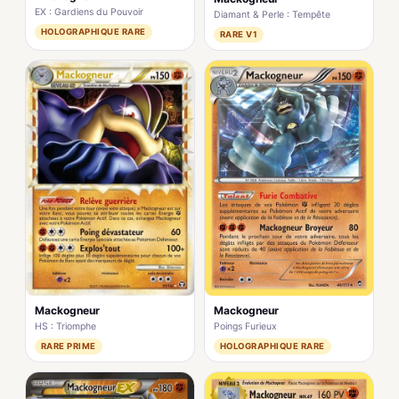
EX : Gardiens du Pouvoir
Diamant & Perle : Tempête
HOLOGRAPHIQUE RARE
RARE V1
Mackogneur
Mackogneur
HS : Triomphe
Poings Furieux
RARE PRIME
HOLOGRAPHIQUE RARE