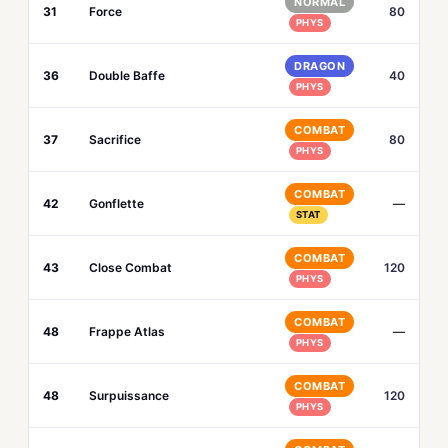
NORMAL
31
Force
80
PHYS
DRAGON
36
Double Baffe
40
PHYS
COMBAT
37
Sacrifice
80
PHYS
COMBAT
42
Gonflette
—
STAT
COMBAT
43
Close Combat
120
PHYS
COMBAT
48
Frappe Atlas
—
PHYS
COMBAT
48
Surpuissance
120
PHYS