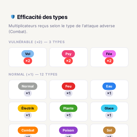
Efficacité des types
Multiplicateurs reçus selon le type de l'attaque adverse
(Combat).
VULNÉRABLE (×2) — 3 TYPES
Vol
Psy
Fée
×2
×2
×2
NORMAL (×1) — 12 TYPES
Normal
Feu
Eau
×1
×1
×1
Électrik
Plante
Glace
×1
×1
×1
Combat
Poison
Sol