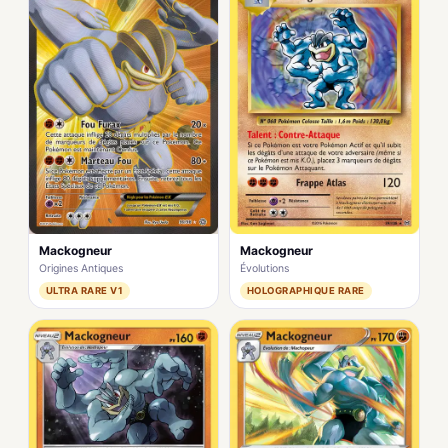
Mackogneur
Mackogneur
Origines Antiques
Évolutions
ULTRA RARE V1
HOLOGRAPHIQUE RARE