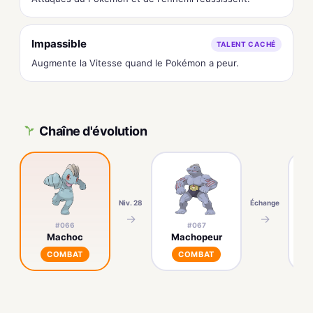
Impassible
TALENT CACHÉ
Augmente la Vitesse quand le Pokémon a peur.
Chaîne d'évolution
Niv. 28
Échange
→
→
#066
#067
Machoc
Machopeur
M
COMBAT
COMBAT