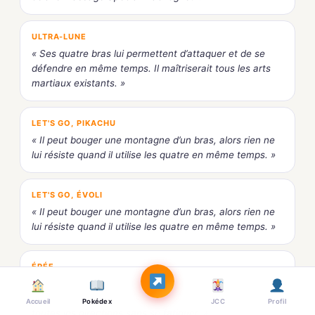
ULTRA-LUNE
« Ses quatre bras lui permettent d’attaquer et de se
défendre en même temps. Il maîtriserait tous les arts
martiaux existants. »
LET'S GO, PIKACHU
« Il peut bouger une montagne d’un bras, alors rien ne
lui résiste quand il utilise les quatre en même temps. »
LET'S GO, ÉVOLI
« Il peut bouger une montagne d’un bras, alors rien ne
lui résiste quand il utilise les quatre en même temps. »
ÉPÉE
« Il peut bouger ses quatre bras à grande vitesse et
frapper du poing ou du tranchant de la main dans
Accueil
Pokédex
JCC
Profil
toutes les directions sans se fatiguer. »