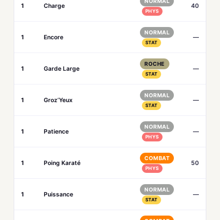
NORMAL
1
Charge
40
PHYS
NORMAL
1
Encore
—
STAT
ROCHE
1
Garde Large
—
STAT
NORMAL
1
Groz’Yeux
—
STAT
NORMAL
1
Patience
—
PHYS
COMBAT
1
Poing Karaté
50
PHYS
NORMAL
1
Puissance
—
STAT