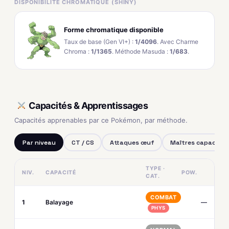
DISPONIBILITÉ CHROMATIQUE (SHINY)
Forme chromatique disponible
Taux de base (Gen VI+) :
1/4096
. Avec Charme
Chroma :
1/1365
. Méthode Masuda :
1/683
.
Capacités & Apprentissages
Capacités apprenables par ce Pokémon, par méthode.
Par niveau
CT / CS
Attaques œuf
Maîtres capacités
TYPE ·
NIV.
CAPACITÉ
POW.
CAT.
COMBAT
1
Balayage
—
PHYS