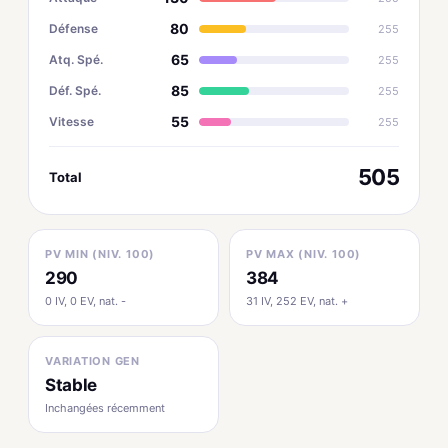
80
Défense
255
65
Atq. Spé.
255
85
Déf. Spé.
255
55
Vitesse
255
505
Total
PV MIN (NIV. 100)
PV MAX (NIV. 100)
290
384
0 IV, 0 EV, nat. -
31 IV, 252 EV, nat. +
VARIATION GEN
Stable
Inchangées récemment