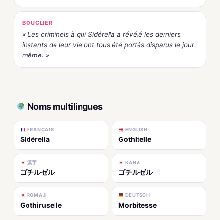
BOUCLIER
« Les criminels à qui Sidérella a révélé les derniers
instants de leur vie ont tous été portés disparus le jour
même. »
Noms multilingues
FRANÇAIS
ENGLISH
Sidérella
Gothitelle
漢字
KANA
ゴチルゼル
ゴチルゼル
ROMAJI
DEUTSCH
Gothiruselle
Morbitesse