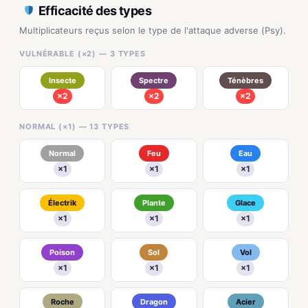
Efficacité des types
Multiplicateurs reçus selon le type de l'attaque adverse (Psy).
VULNÉRABLE (×2) — 3 TYPES
Insecte
Spectre
Ténèbres
×2
×2
×2
NORMAL (×1) — 13 TYPES
Normal
Feu
Eau
×1
×1
×1
Électrik
Plante
Glace
×1
×1
×1
Poison
Sol
Vol
×1
×1
×1
Roche
Dragon
Acier