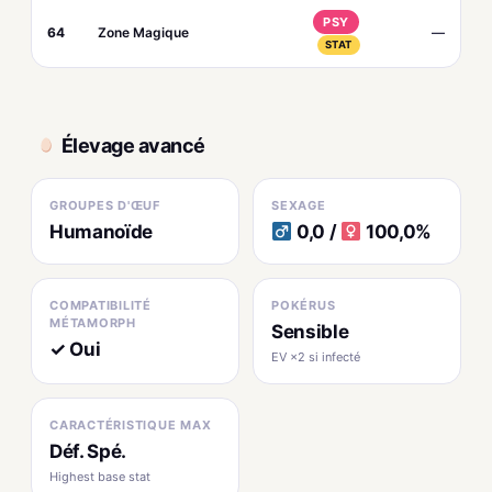
PSY
64
Zone Magique
—
STAT
Élevage avancé
GROUPES D'ŒUF
SEXAGE
Humanoïde
0,0 /
100,0%
COMPATIBILITÉ
POKÉRUS
MÉTAMORPH
Sensible
✓ Oui
EV ×2 si infecté
CARACTÉRISTIQUE MAX
Déf. Spé.
Highest base stat