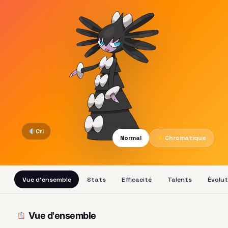
Cri
Normal
★
Chromatique
Vue d'ensemble
Stats
Efficacité
Talents
Évolut
Vue d'ensemble