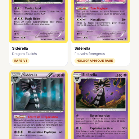
Sidérella
Sidérella
Dragons Exaltés
Pouvoirs Émergents
RARE V1
HOLOGRAPHIQUE RARE