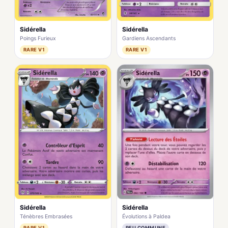
Sidérella
Sidérella
Poings Furieux
Gardiens Ascendants
RARE V1
RARE V1
Sidérella
Sidérella
Évolutions à Paldea
Ténèbres Embrasées
PEU COMMUNE
RARE V1