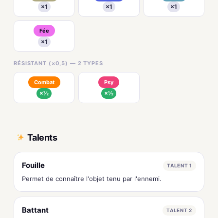
×1
×1
×1
Fée
×1
RÉSISTANT (×0,5) — 2 TYPES
Combat
Psy
×½
×½
Talents
Fouille
TALENT 1
Permet de connaître l'objet tenu par l'ennemi.
Battant
TALENT 2