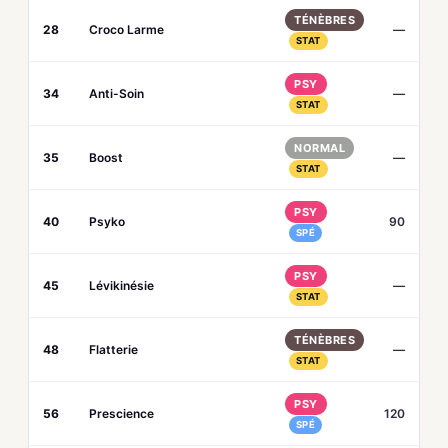
TÉNÈBRES
28
Croco Larme
—
STAT
PSY
34
Anti-Soin
—
STAT
NORMAL
35
Boost
—
STAT
PSY
40
Psyko
90
SPÉ
PSY
45
Lévikinésie
—
STAT
TÉNÈBRES
48
Flatterie
—
STAT
PSY
56
Prescience
120
SPÉ