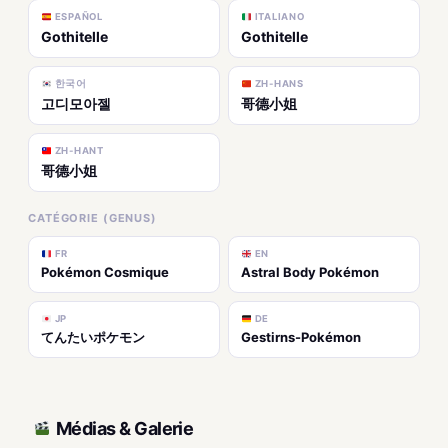
ESPAÑOL
ITALIANO
Gothitelle
Gothitelle
한국어
ZH-HANS
고디모아젤
哥德小姐
ZH-HANT
哥德小姐
CATÉGORIE (GENUS)
FR
EN
Pokémon Cosmique
Astral Body Pokémon
JP
DE
てんたいポケモン
Gestirns-Pokémon
Médias & Galerie