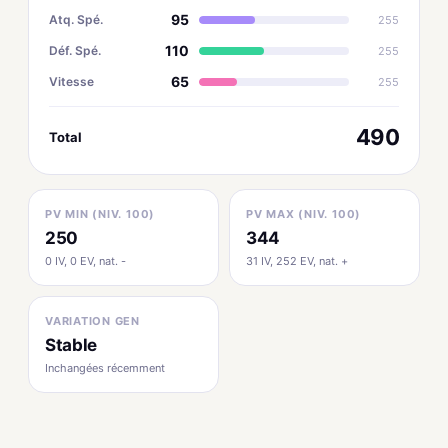
95
Atq. Spé.
255
110
Déf. Spé.
255
65
Vitesse
255
490
Total
PV MIN (NIV. 100)
PV MAX (NIV. 100)
250
344
0 IV, 0 EV, nat. -
31 IV, 252 EV, nat. +
VARIATION GEN
Stable
Inchangées récemment