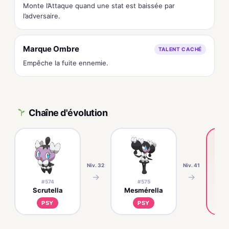
Monte l’Attaque quand une stat est baissée par
l’adversaire.
Marque Ombre
TALENT CACHÉ
Empêche la fuite ennemie.
Chaîne d'évolution
Niv. 32
Niv. 41
→
→
#574
#575
Scrutella
Mesmérella
S
PSY
PSY