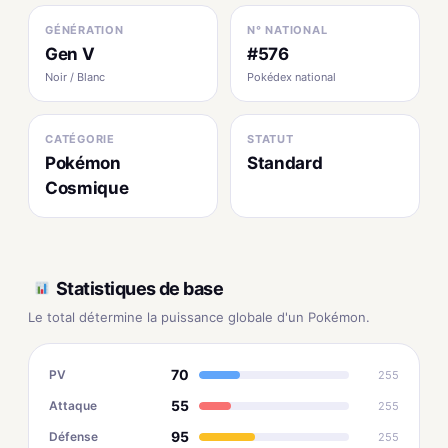
GÉNÉRATION
N° NATIONAL
Gen V
#576
Noir / Blanc
Pokédex national
CATÉGORIE
STATUT
Pokémon
Standard
Cosmique
Statistiques de base
Le total détermine la puissance globale d'un Pokémon.
70
PV
255
55
Attaque
255
95
Défense
255