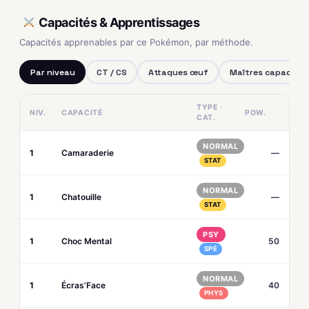
Capacités & Apprentissages
Capacités apprenables par ce Pokémon, par méthode.
Par niveau
CT / CS
Attaques œuf
Maîtres capacités
TYPE ·
NIV.
CAPACITÉ
POW.
CAT.
NORMAL
1
Camaraderie
—
STAT
NORMAL
1
Chatouille
—
STAT
PSY
1
Choc Mental
50
SPÉ
NORMAL
1
Écras’Face
40
PHYS