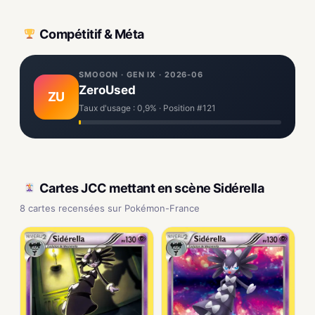
Compétitif & Méta
SMOGON · GEN IX · 2026-06
ZeroUsed
ZU
Taux d'usage : 0,9% · Position #121
Cartes JCC mettant en scène Sidérella
8 cartes recensées sur Pokémon-France