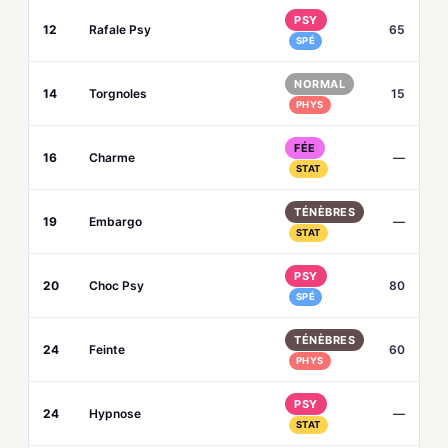
PSY
12
Rafale Psy
65
SPÉ
NORMAL
14
Torgnoles
15
PHYS
FÉE
16
Charme
—
STAT
TÉNÈBRES
19
Embargo
—
STAT
PSY
20
Choc Psy
80
SPÉ
TÉNÈBRES
24
Feinte
60
PHYS
PSY
24
Hypnose
—
STAT