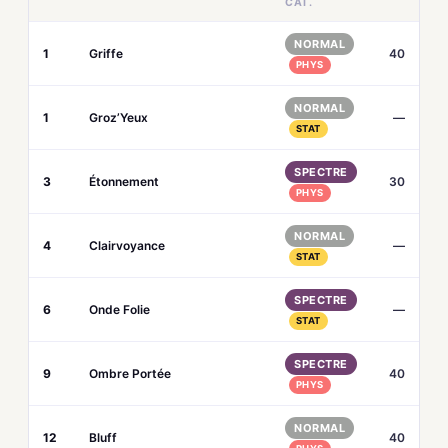
CAT.
NORMAL
1
Griffe
40
PHYS
NORMAL
1
Groz’Yeux
—
STAT
SPECTRE
3
Étonnement
30
PHYS
NORMAL
4
Clairvoyance
—
STAT
SPECTRE
6
Onde Folie
—
STAT
SPECTRE
9
Ombre Portée
40
PHYS
NORMAL
12
Bluff
40