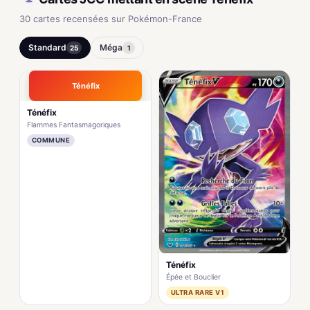
30 cartes recensées sur Pokémon-France
Standard
Méga
25
1
Ténéfix
Ténéfix
Flammes Fantasmagoriques
COMMUNE
Ténéfix
Épée et Bouclier
ULTRA RARE V1