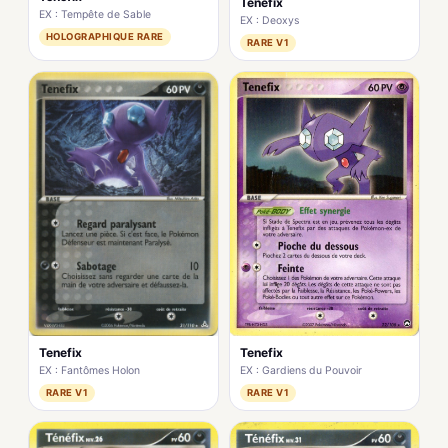
Tenefix
EX : Tempête de Sable
EX : Deoxys
HOLOGRAPHIQUE RARE
RARE V1
Tenefix
Tenefix
EX : Gardiens du Pouvoir
EX : Fantômes Holon
RARE V1
RARE V1