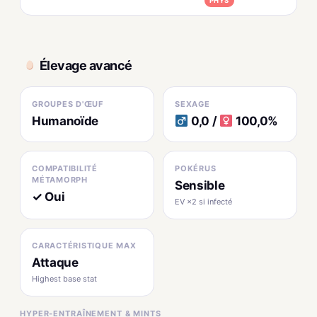
PHYS
Élevage avancé
GROUPES D'ŒUF
SEXAGE
Humanoïde
0,0 /
100,0%
COMPATIBILITÉ
POKÉRUS
MÉTAMORPH
Sensible
✓ Oui
EV ×2 si infecté
CARACTÉRISTIQUE MAX
Attaque
Highest base stat
HYPER-ENTRAÎNEMENT & MINTS