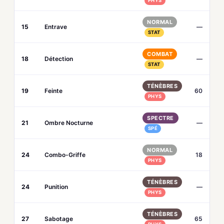
PHYS
NORMAL
15
Entrave
—
STAT
COMBAT
18
Détection
—
STAT
TÉNÈBRES
19
Feinte
60
PHYS
SPECTRE
21
Ombre Nocturne
—
SPÉ
NORMAL
24
Combo-Griffe
18
PHYS
TÉNÈBRES
24
Punition
—
PHYS
TÉNÈBRES
27
Sabotage
65