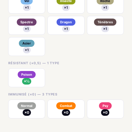
Vol
Insecte
Roche
×1
×1
×1
Spectre
Dragon
Ténèbres
×1
×1
×1
Acier
×1
RÉSISTANT (×0,5) — 1 TYPE
Poison
×½
IMMUNISÉ (×0) — 3 TYPES
Normal
Combat
Psy
×0
×0
×0