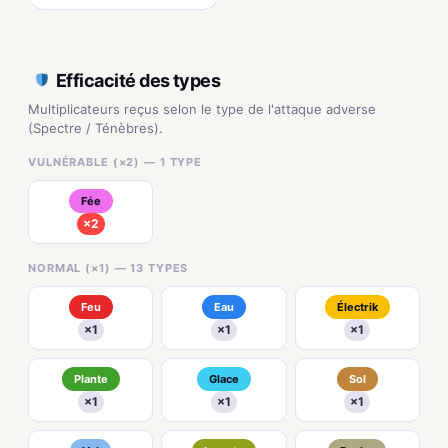
Efficacité des types
Multiplicateurs reçus selon le type de l'attaque adverse
(Spectre / Ténèbres).
VULNÉRABLE (×2) — 1 TYPE
Fée
×2
NORMAL (×1) — 13 TYPES
Feu
Eau
Électrik
×1
×1
×1
Plante
Glace
Sol
×1
×1
×1