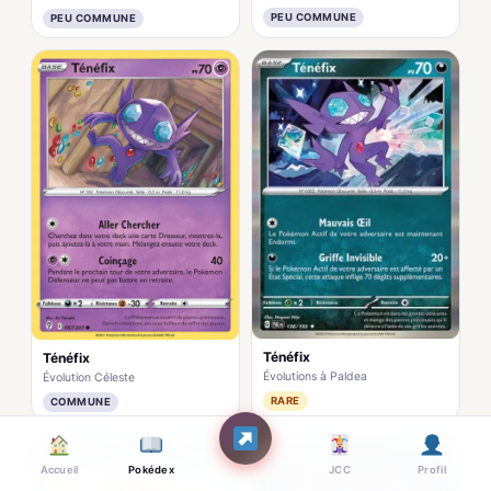
PEU COMMUNE
PEU COMMUNE
Ténéfix
Ténéfix
Évolutions à Paldea
Évolution Céleste
RARE
COMMUNE
Accueil
Pokédex
JCC
Profil