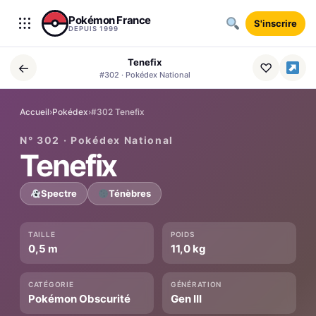
Aller au contenu
Pokémon France
S'inscrire
DEPUIS 1999
Tenefix
←
♡
#302 · Pokédex National
Accueil
›
Pokédex
›
#302 Tenefix
N° 302 · Pokédex National
Tenefix
Spectre
Ténèbres
TAILLE
POIDS
0,5 m
11,0 kg
CATÉGORIE
GÉNÉRATION
Pokémon Obscurité
Gen III