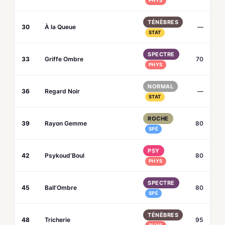
PHYS
TÉNÈBRES
30
À la Queue
—
STAT
SPECTRE
33
Griffe Ombre
70
PHYS
NORMAL
36
Regard Noir
—
STAT
ROCHE
39
Rayon Gemme
80
SPÉ
PSY
42
Psykoud’Boul
80
PHYS
SPECTRE
45
Ball’Ombre
80
SPÉ
TÉNÈBRES
48
Tricherie
95