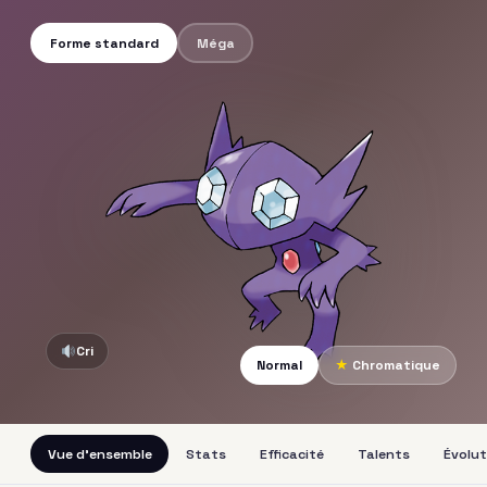
Forme standard
Méga
Cri
Normal
★
Chromatique
Vue d'ensemble
Stats
Efficacité
Talents
Évolut