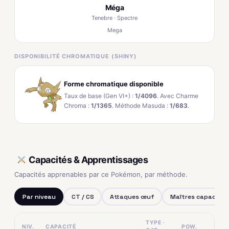
Méga
Tenebre · Spectre
Mega
DISPONIBILITÉ CHROMATIQUE (SHINY)
Forme chromatique disponible
Taux de base (Gen VI+) :
1/4096
. Avec Charme
Chroma :
1/1365
. Méthode Masuda :
1/683
.
Capacités & Apprentissages
Capacités apprenables par ce Pokémon, par méthode.
Par niveau
CT / CS
Attaques œuf
Maîtres capacités
TYPE ·
NIV.
CAPACITÉ
POW.