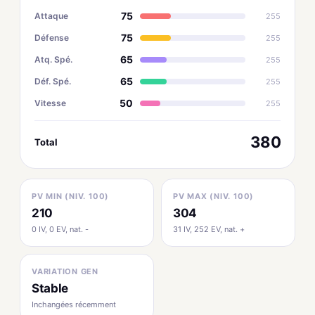
75
Attaque
255
75
Défense
255
65
Atq. Spé.
255
65
Déf. Spé.
255
50
Vitesse
255
380
Total
PV MIN (NIV. 100)
PV MAX (NIV. 100)
210
304
0 IV, 0 EV, nat. -
31 IV, 252 EV, nat. +
VARIATION GEN
Stable
Inchangées récemment