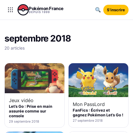
Aller au contenu
Pokémon France
S'inscrire
DEPUIS 1999
septembre 2018
20 articles
Jeux vidéo
Mon PassLord
Let’s Go : Prise en main
FanFics : Écrivez et
assurée comme sur
gagnez Pokémon Let’s Go !
console
27 septembre 2018
29 septembre 2018