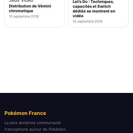
Let’s Go : Techniques,
Distribution de Vémini
capacités et Switch
chromatique
dédiée se montrent en
vidéo
10 septembre 2018
10 septembre 2018
Pokémon France
La plus ancienne communauté
francophone autour de Pokémon.