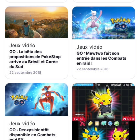
Jeux vidéo
Jeux vidéo
GO : La bêta des
GO : Mewtwo fait son
propositions de PokéStop
entrée dans les Combats
arrive au Brésil et Corée
en raid !
du Sud
22 septembre 2018
22 septembre 2018
Jeux vidéo
GO : Deoxys bientôt
disponible en Combats
raid EX