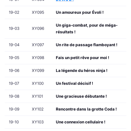
19-02
XY095
Un amoureux pour Évoli !
Un giga-combat, pour de méga-
19-03
XY096
résultats !
19-04
XY097
Un rite de passage flamboyant !
19-05
XY098
Fais un petit rêve pour moi !
19-06
XY099
La légende du héros ninja !
19-07
XY100
Un festival décisif !
19-08
XY101
Une gracieuse débutante !
19-09
XY102
Rencontre dans la grotte Coda !
19-10
XY103
Une connexion cellulaire !