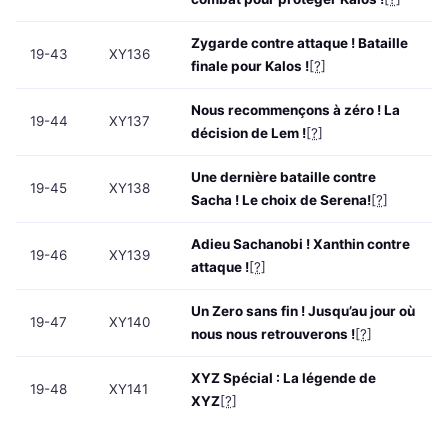
Zygarde contre attaque ! Bataille
19-43
XY136
finale pour Kalos !
[?]
Nous recommençons à zéro ! La
19-44
XY137
décision de Lem !
[?]
Une dernière bataille contre
19-45
XY138
Sacha ! Le choix de Serena!
[?]
Adieu Sachanobi ! Xanthin contre
19-46
XY139
attaque !
[?]
Un Zero sans fin ! Jusqu’au jour où
19-47
XY140
nous nous retrouverons !
[?]
XYZ Spécial : La légende de
19-48
XY141
XYZ
[?]