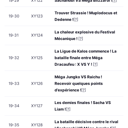
19-29
XY122
Sachanobi VS Méga Blizzaroi !
[?]
Trouver Strassie ! Muplodocus et
19-30
XY123
Dedenne !
[?]
La chaleur explosive du Festival
19-31
XY124
Mécanique !
[?]
La Ligue de Kalos commence ! La
19-32
XY125
bataille finale entre Méga
Dracaufeu : X VS Y !
[?]
Méga Jungko VS Raichu !
19-33
XY126
Recevoir quelques points
d’expérience !
[?]
Les demies finales ! Sacha VS
19-34
XY127
Liam !
[?]
La bataille décisive contre le rival
19-35
XY128