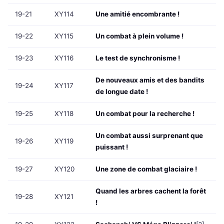
19-21
XY114
Une amitié encombrante !
19-22
XY115
Un combat à plein volume !
19-23
XY116
Le test de synchronisme !
De nouveaux amis et des bandits
19-24
XY117
de longue date !
19-25
XY118
Un combat pour la recherche !
Un combat aussi surprenant que
19-26
XY119
puissant !
19-27
XY120
Une zone de combat glaciaire !
Quand les arbres cachent la forêt
19-28
XY121
!