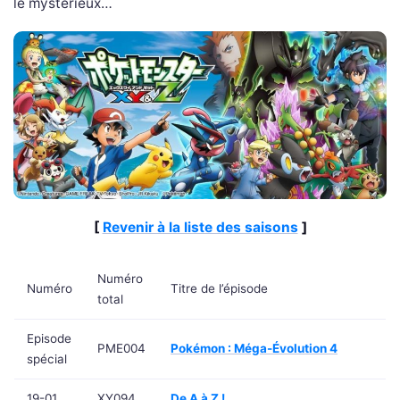
le mystérieux…
[
Revenir à la liste des saisons
]
Numéro
Numéro
Titre de l’épisode
total
Episode
PME004
Pokémon : Méga-Évolution 4
spécial
19-01
XY094
De A à Z !