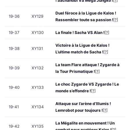
! Sachanobi VS Méga Jungko !
[?]
Duel féroce à la Ligue de Kalos !
19-36
XY129
Rassembler toute sa passion !
[?]
19-37
XY130
La finale ! Sacha VS Alan !
[?]
Victoire à la Ligue de Kalos !
19-38
XY131
L’ultime match de Sacha !
[?]
La team Flare attaque ! Zygarde à
19-39
XY132
la Tour Prismatique !
[?]
Le choc Zygarde VS Zygarde ! Le
19-40
XY133
monde s’effondre !
[?]
Attaque sur l’arène d’Illumis !
19-41
XY134
Lemrobot pour toujours !
[?]
La Mégalite en mouvement ! Un
19-42
XY135
combat pour protéger Kalos !
[?]