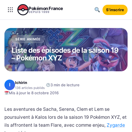
Aller au contenu
Pokémon France
S'inscrire
DEPUIS 1999
SÉRIE ANIMÉE
Liste des épisodes de la saison 19
– Pokémon XYZ
Ichirin
I
·
·
3 min de lecture
136 articles publiés
Mis à jour le 8 octobre 2016
Les aventures de Sacha, Serena, Clem et Lem se
poursuivent à Kalos lors de la saison 19 Pokémon XYZ, et
ils affrontent la team Flare, avec comme enjeu,
Zygarde