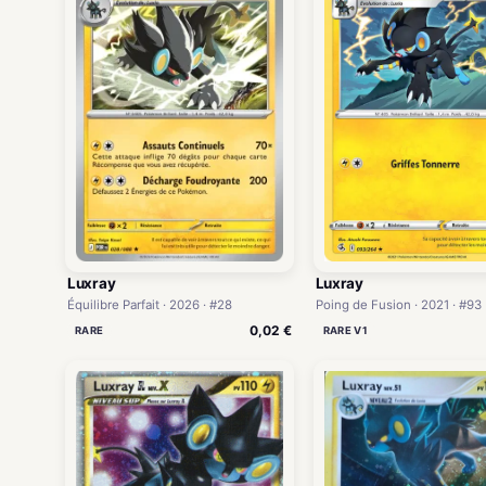
Luxray
Luxray
Équilibre Parfait · 2026 · #28
Poing de Fusion · 2021 · #93
0,02 €
RARE
RARE V1