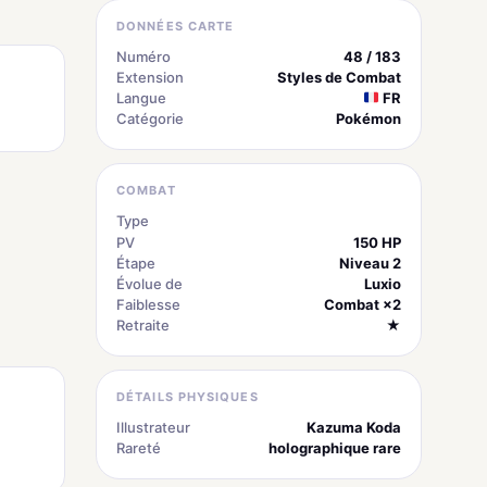
DONNÉES CARTE
Numéro
48 / 183
Extension
Styles de Combat
Langue
FR
Catégorie
Pokémon
COMBAT
Type
électrique
PV
150 HP
Étape
Niveau 2
Évolue de
Luxio
Faiblesse
Combat ×2
Retraite
★
DÉTAILS PHYSIQUES
Illustrateur
Kazuma Koda
Rareté
holographique rare