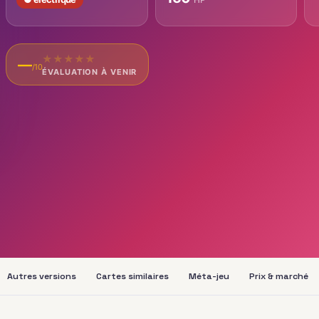
★
★
★
★
★
—
/10
ÉVALUATION À VENIR
Autres versions
Cartes similaires
Méta-jeu
Prix & marché