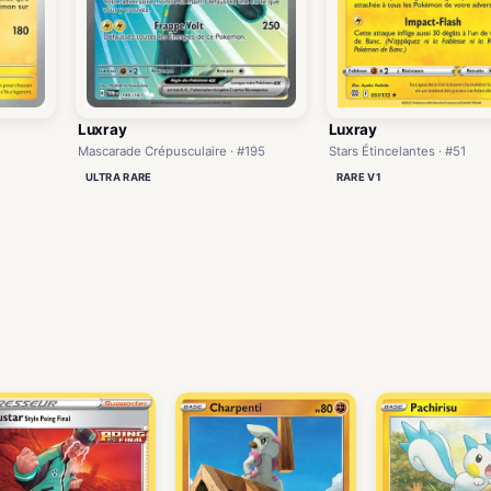
Luxray
Luxray
Mascarade Crépusculaire · #195
Stars Étincelantes · #51
ULTRA RARE
RARE V1
)