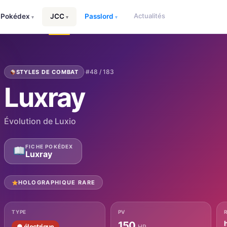
Actualités
Pokédex
JCC
Passlord
▾
▾
▾
·
#48 / 183
STYLES DE COMBAT
Luxray
Évolution de Luxio
FICHE POKÉDEX
Luxray
HOLOGRAPHIQUE RARE
TYPE
PV
150
● électrique
HP