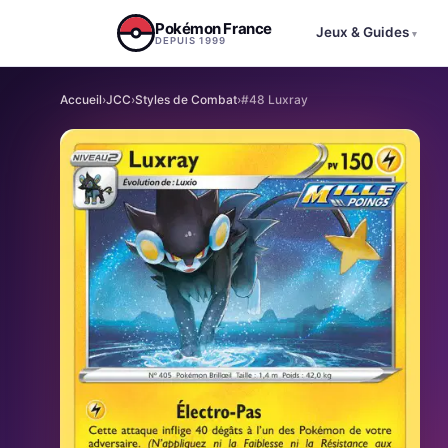
Aller au contenu
Pokémon France
Jeux & Guides
▾
DEPUIS 1999
Accueil
›
JCC
›
Styles de Combat
›
#48 Luxray