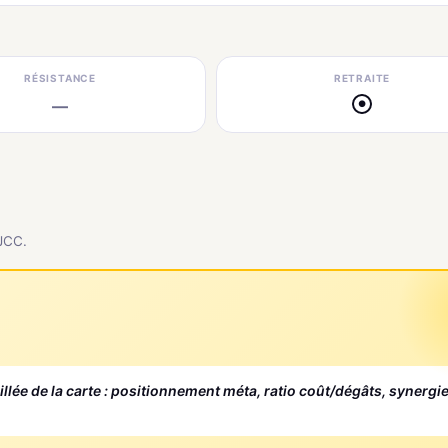
RÉSISTANCE
RETRAITE
—
●
 JCC.
aillée de la carte : positionnement méta, ratio coût/dégâts, synergi