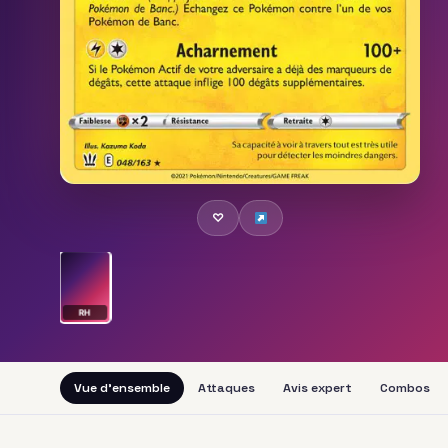
♡
RH
Vue d'ensemble
Attaques
Avis expert
Combos