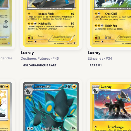
Luxray
Luxray
égendes ·
Destinées Futures · #46
Étincelles · #34
HOLOGRAPHIQUE RARE
RARE V1