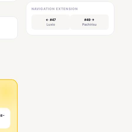
NAVIGATION EXTENSION
← #47
#49 →
Luxio
Pachirisu
es-