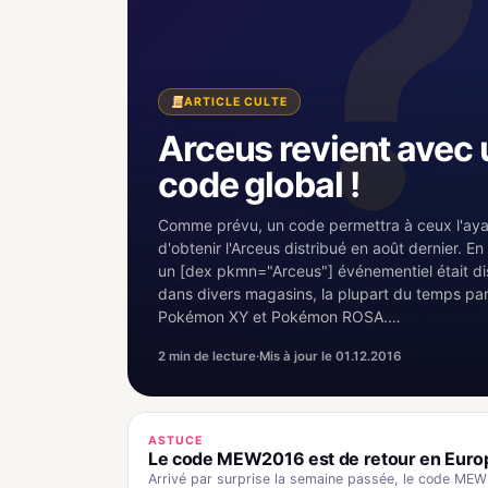
ARTICLE CULTE
Arceus revient avec 
code global !
Comme prévu, un code permettra à ceux l'ay
d'obtenir l'Arceus distribué en août dernier. E
un [dex pkmn="Arceus"] événementiel était di
dans divers magasins, la plupart du temps par
Pokémon XY et Pokémon ROSA.…
2 min de lecture
·
Mis à jour le 01.12.2016
ASTUCE
Le code MEW2016 est de retour en Europ
Arrivé par surprise la semaine passée, le code MEW