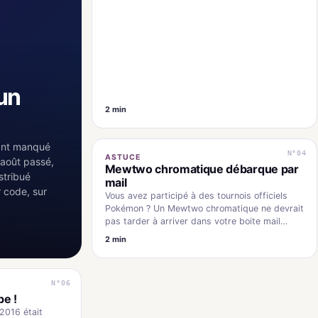
un
2 min
ant manqué
N°04
ASTUCE
n août passé,
Mewtwo chromatique débarque par
stribué
mail
 code, sur
Vous avez participé à des tournois officiels
Pokémon ? Un Mewtwo chromatique ne devrait
pas tarder à arriver dans votre boite mail…
2 min
N°06
e !
2016 était