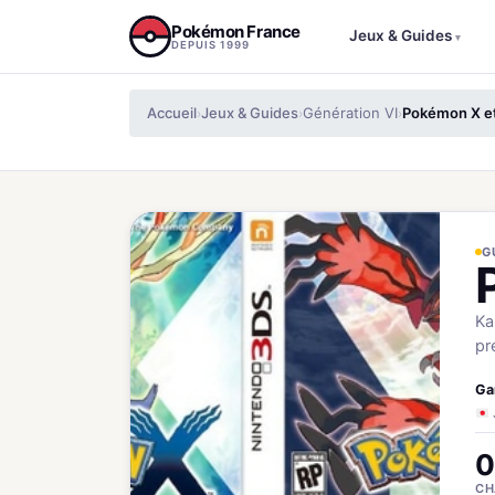
Aller au contenu
Pokémon France
Jeux & Guides
▾
DEPUIS 1999
Accueil
Jeux & Guides
Génération VI
Pokémon X e
›
›
›
G
Ka
pr
Ga
0
CH