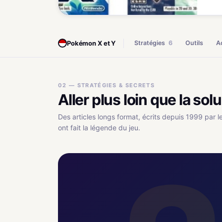
Pokémon X et Y
Stratégies
6
Outils
A
02 — STRATÉGIES & SECRETS
Aller plus loin que la sol
Des articles longs format, écrits depuis 1999 par l
ont fait la légende du jeu.