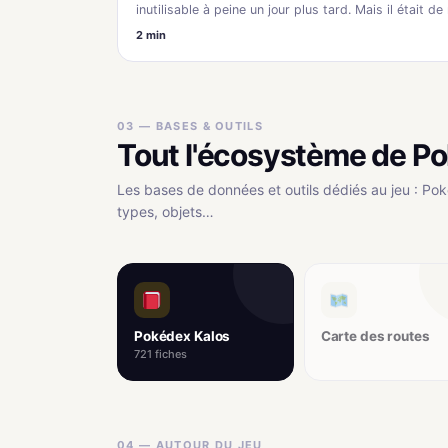
inutilisable à peine un jour plus tard. Mais il était 
2 min
03 — BASES & OUTILS
Tout l'écosystème de P
Les bases de données et outils dédiés au jeu : Pok
types, objets…
Pokédex Kalos
Carte des routes
721 fiches
04 — AUTOUR DU JEU