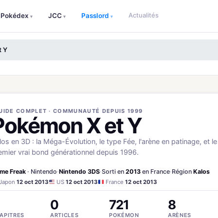
Actualités
Pokédex
JCC
Passlord
▾
▾
▾
t Y
UIDE COMPLET · COMMUNAUTÉ DEPUIS 1999
Pokémon X et Y
los en 3D : la Méga-Évolution, le type Fée, l'arène en patinage, et le
emier vrai bond générationnel depuis 1996.
me Freak
· Nintendo
·
Nintendo 3DS
·
Sorti en
2013
en France
·
Région
Kalos
Japon
12 oct 2013
US
12 oct 2013
France
12 oct 2013
0
721
8
APITRES
ARTICLES
POKÉMON
ARÈNES