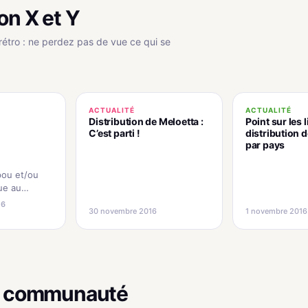
on X et Y
rétro : ne perdez pas de vue ce qui se
ACTUALITÉ
ACTUALITÉ
Distribution de Meloetta :
Point sur les 
C’est parti !
distribution 
par pays
pou et/ou
ue au
otre équipe
16
30 novembre 2016
1 novembre 2016
 technique
ère. Rendez-
ur la route
en vous
ures…
la communauté