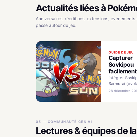
Actualités liées à Pokém
Anniversaires, rééditions, extensions, événements 
passe autour du jeu.
GUIDE DE JEU
Capturer
Sovkipou
facilement
Intégrer Sovki
Sarmuraï (évol
niveau 30) à v
28 décembre 20
nécessite une
bien particuli
vous à Akala, s
8. Descendez 
fiant aux capt
05 — COMMUNAUTÉ GEN VI
Lectures & équipes de 