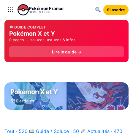
Aller au contenu
Pokémon France
S'inscrire
DEPUIS 1999
GUIDE COMPLET
Pokémon X et Y
0 pages — soluces, astuces & infos
Lire le guide →
Pokémon X et Y
520 articles
Tout · 520
Guide / Soluce · 50
Actualités · 470