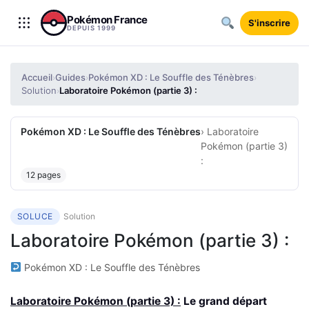
Aller au contenu
Pokémon France
S'inscrire
DEPUIS 1999
Accueil
Guides
Pokémon XD : Le Souffle des Ténèbres
›
›
›
Solution
Laboratoire Pokémon (partie 3) :
›
Pokémon XD : Le Souffle des Ténèbres
› Laboratoire
Pokémon (partie 3)
:
12 pages
SOLUCE
Solution
Laboratoire Pokémon (partie 3) :
Pokémon XD : Le Souffle des Ténèbres
Laboratoire Pokémon (partie 3) :
Le grand départ