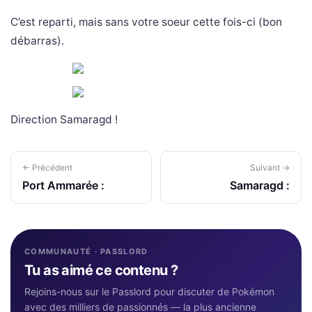
C’est reparti, mais sans votre soeur cette fois-ci (bon
débarras).
Direction Samaragd !
← Précédent
Suivant →
Port Ammarée :
Samaragd :
COMMUNAUTÉ · PASSLORD
Tu as aimé ce contenu ?
Rejoins-nous sur le Passlord pour discuter de Pokémon
avec des milliers de passionnés — la plus ancienne