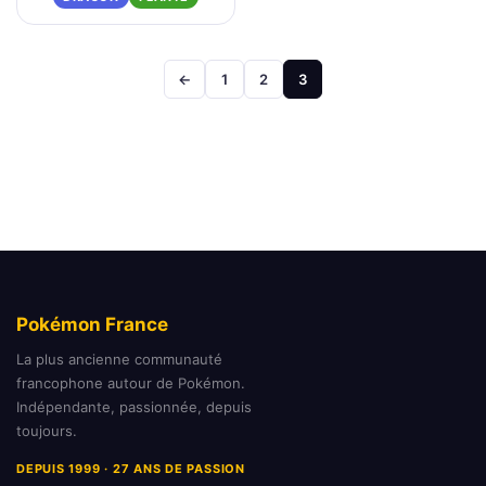
Pagination
←
1
2
3
des
publications
Pokémon France
La plus ancienne communauté
francophone autour de Pokémon.
Indépendante, passionnée, depuis
toujours.
DEPUIS 1999 · 27 ANS DE PASSION