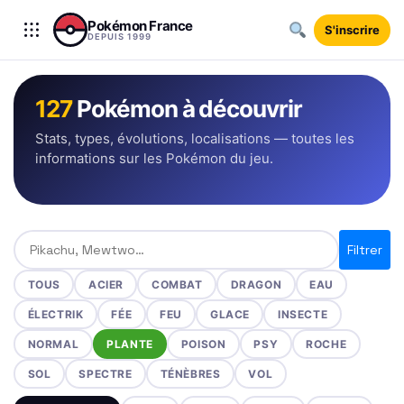
Aller au contenu
Pokémon France
S'inscrire
DEPUIS 1999
127
Pokémon à découvrir
Stats, types, évolutions, localisations — toutes les
informations sur les Pokémon du jeu.
Rechercher un Pokémon
Filtrer
TOUS
ACIER
COMBAT
DRAGON
EAU
ÉLECTRIK
FÉE
FEU
GLACE
INSECTE
NORMAL
PLANTE
POISON
PSY
ROCHE
SOL
SPECTRE
TÉNÈBRES
VOL