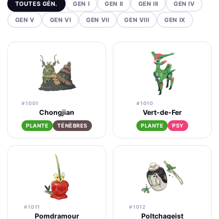
TOUTES GÉN.
GEN I
GEN II
GEN III
GEN IV
GEN V
GEN VI
GEN VII
GEN VIII
GEN IX
#1001
#1010
Chongjian
Vert-de-Fer
PLANTE
TÉNÈBRES
PLANTE
PSY
#1011
#1012
Pomdramour
Poltchageist